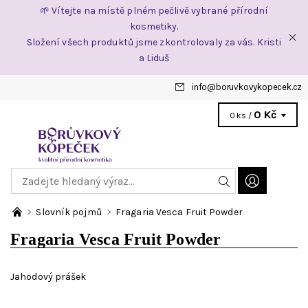
🌱 Vítejte na místě plném pečlivě vybrané přírodní
kosmetiky.
Složení všech produktů jsme zkontrolovaly za vás. Kristi
a Liduš
info
@
boruvkovykopecek.cz
0 Kč
0 ks /
Slovník pojmů
Fragaria Vesca Fruit Powder
Fragaria Vesca Fruit Powder
Jahodový prášek