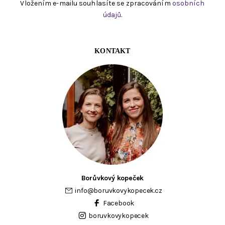
Vložením e-mailu souhlasíte se zpracováním
osobních
údajů
.
KONTAKT
Borůvkový kopeček
info
@
boruvkovykopecek.cz
Facebook
boruvkovykopecek