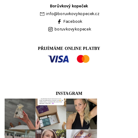
Borůvkový kopeček
info
@
boruvkovykopecek.cz
Facebook
boruvkovykopecek
PŘIJÍMÁME ONLINE PLATBY
INSTAGRAM