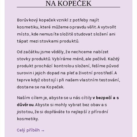
NA KOPEČEK
Borůvkový kopeček vznikl z potřeby najít
kosmetiku, které můžeme opravdu věřit. A vytvořit
místo, kde nemusíte složitě studovat složení ani
tápat mezi stovkami produktů.
Od začátku jsme věděly, že nechceme nabízet
stovky produktů. Vybíráme méně, ale pečlivě. Každý
produkt prochází kontrolou složení, řešíme původ
surovin i jejich dopad na pleť a životní prostředí. A
teprve když obstojí i při našem vlastním testování,
dostane se na Kopeček.
Naším cílem je, abyste se u nás cítily
v bezpečí a s
důvěrou
. Abyste si mohly vybrat bez obav a s
jistotou, že si dopřáváte to nejlepší z přírodní
kosmetiky.
Celý příběh →