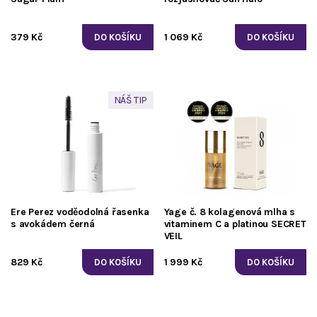
379 Kč
1 069 Kč
NÁŠ TIP
Ere Perez voděodolná řasenka
Yage č. 8 kolagenová mlha s
s avokádem černá
vitaminem C a platinou SECRET
VEIL
829 Kč
1 999 Kč