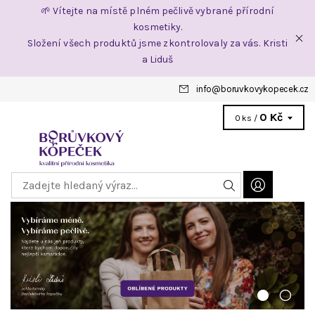
🌱 Vítejte na místě plném pečlivě vybrané přírodní
kosmetiky.
Složení všech produktů jsme zkontrolovaly za vás. Kristi
a Liduš
info
@
boruvkovykopecek.cz
0 Kč
0 ks /