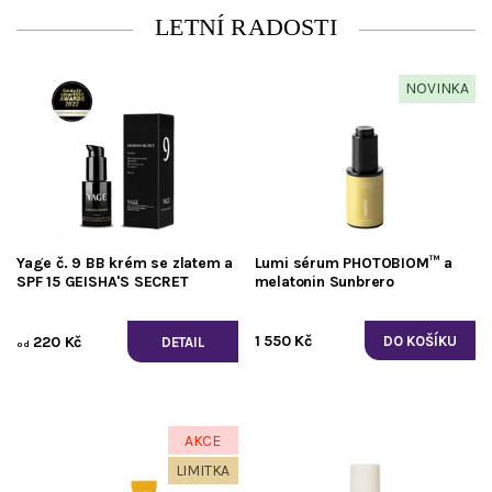
LETNÍ RADOSTI
NOVINKA
Yage č. 9 BB krém se zlatem a
Lumi sérum PHOTOBIOM™ a
SPF 15 GEISHA'S SECRET
melatonin Sunbrero
1 550 Kč
220 Kč
DETAIL
od
AKCE
LIMITKA