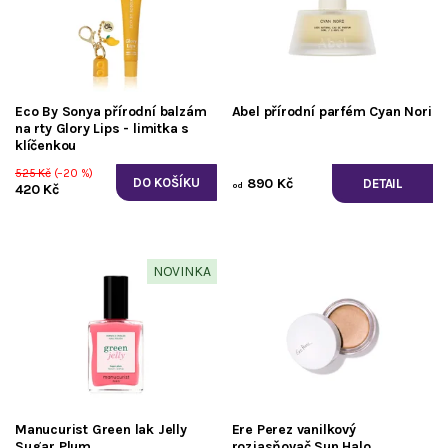
Eco By Sonya přírodní balzám
Abel přírodní parfém Cyan Nori
na rty Glory Lips - limitka s
klíčenkou
525 Kč
(–20 %)
890 Kč
DETAIL
od
420 Kč
NOVINKA
Manucurist Green lak Jelly
Ere Perez vanilkový
Sugar Plum
rozjasňovač Sun Halo