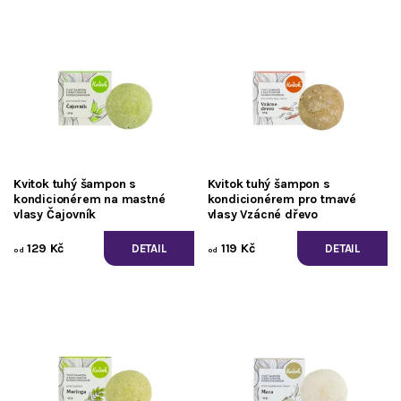
Kvitok tuhý šampon s
Kvitok tuhý šampon s
kondicionérem na mastné
kondicionérem pro tmavé
vlasy Čajovník
vlasy Vzácné dřevo
129 Kč
119 Kč
DETAIL
DETAIL
od
od