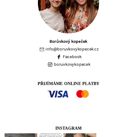
Borůvkový kopeček
info
@
boruvkovykopecek.cz
Facebook
boruvkovykopecek
PŘIJÍMÁME ONLINE PLATBY
INSTAGRAM