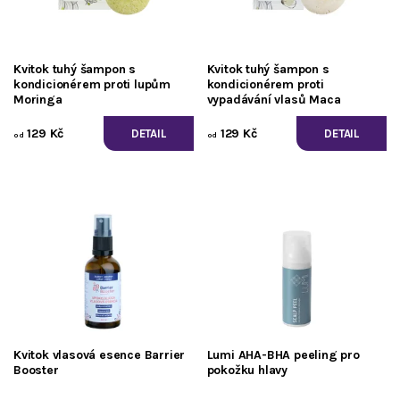
Kvitok tuhý šampon s
Kvitok tuhý šampon s
kondicionérem proti lupům
kondicionérem proti
Moringa
vypadávání vlasů Maca
129 Kč
129 Kč
DETAIL
DETAIL
od
od
Kvitok vlasová esence Barrier
Lumi AHA-BHA peeling pro
Booster
pokožku hlavy