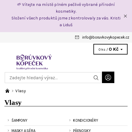
🌱 Vítejte na místě plném pečlivě vybrané přírodní
kosmetiky.
Složení všech produktů jsme zkontrolovaly za vás. Kristi
a Liduš
info
@
boruvkovykopecek.cz
0 Kč
0 ks /
Vlasy
Vlasy
ŠAMPONY
KONDICIONÉRY
MASKY A SÉRA
PŘENOSKY