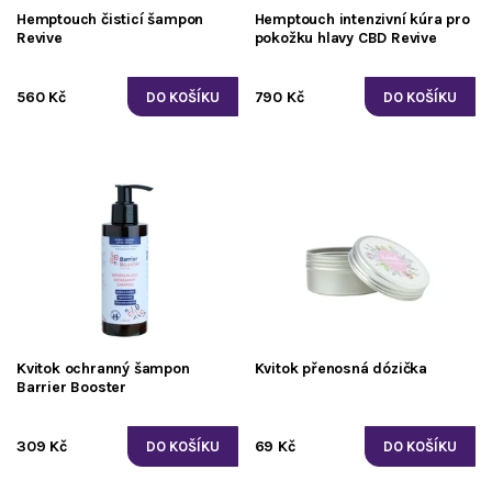
Hemptouch čisticí šampon
Hemptouch intenzivní kúra pro
Revive
pokožku hlavy CBD Revive
560 Kč
790 Kč
Kvitok ochranný šampon
Kvitok přenosná dózička
Barrier Booster
309 Kč
69 Kč