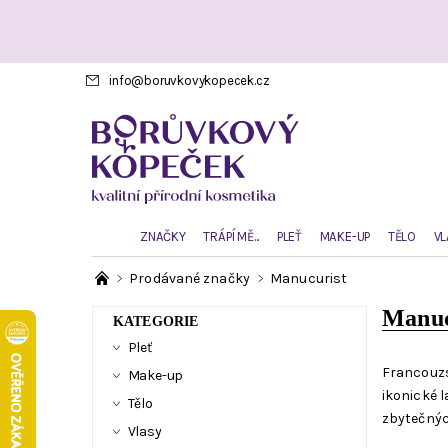
info
@
boruvkovykopecek.cz
ZNAČKY
TRÁPÍ MĚ...
PLEŤ
MAKE-UP
TĚLO
VL
Prodávané značky
Manucurist
Manuc
KATEGORIE
Pleť
Francouzs
Make-up
ikonické l
Tělo
zbytečnýc
Vlasy