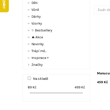
Děti
Vůně
Řadit dl
Dárky
Vzorky
✨ Bestsellery
🔥 Akce
Novinky
Trápí mě...
Inspirace ▿
Značky
Manucur
Na skladě
459 Kč
89
Kč
499
Kč