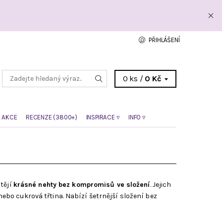
PŘIHLÁŠENÍ
0 ks /
0 Kč
 AKCE
RECENZE (3800+)
INSPIRACE ▿
INFO ▿
tějí
krásné nehty bez kompromisů ve složení
. Jejich
nebo cukrová třtina. Nabízí šetrnější složení bez