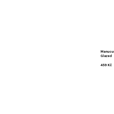
Manucur
Glazed
459 Kč