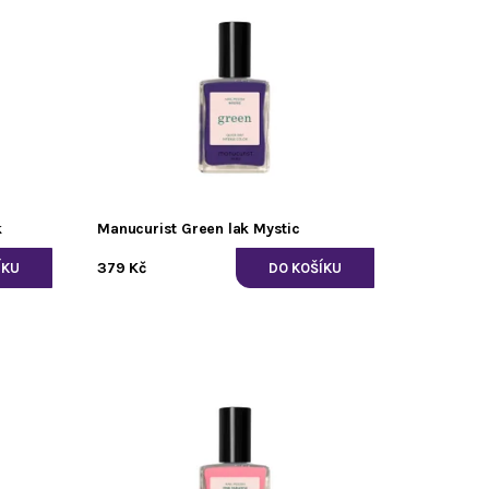
k
Manucurist Green lak Mystic
379 Kč