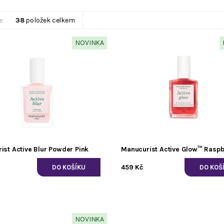
e:
38
položek celkem
NOVINKA
ist Active Blur Powder Pink
Manucurist Active Glow™ Raspb
459 Kč
NOVINKA