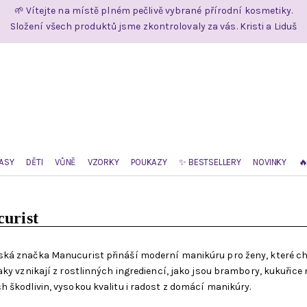
🌱 Vítejte na místě plném pečlivě vybrané přírodní kosmetiky.
Složení všech produktů jsme zkontrolovaly za vás. Kristi a Liduš
ASY
DĚTI
VŮNĚ
VZORKY
POUKAZY
✨ BESTSELLERY
NOVINKY

urist
ká značka Manucurist přináší moderní manikúru pro ženy, které ch
aky vznikají z rostlinných ingrediencí, jako jsou brambory, kukuřice 
h škodlivin, vysokou kvalitu i radost z domácí manikúry.