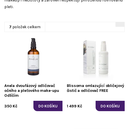
makeup i nečistoty a zároveň respektují přirozenou rovnováhu
pleti.
7
položek celkem
Anela dvoufázový odličovač
Blissoma omlazující obličejový
očního a pleťového make-upu
čistič a odličovač FREE
Odlíčím
350 Kč
1 499 Kč