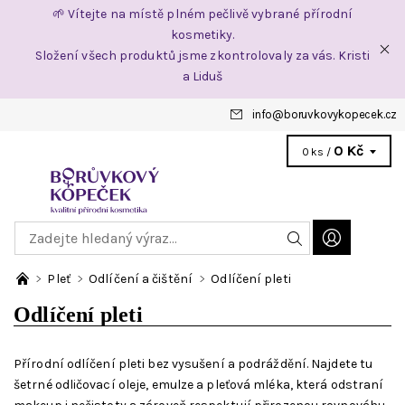
🌱 Vítejte na místě plném pečlivě vybrané přírodní
kosmetiky.
Složení všech produktů jsme zkontrolovaly za vás. Kristi
a Liduš
info
@
boruvkovykopecek.cz
0 Kč
0 ks /
Pleť
Odlíčení a čištění
Odlíčení pleti
Odlíčení pleti
Přírodní odlíčení pleti bez vysušení a podráždění. Najdete tu
šetrné odličovací oleje, emulze a pleťová mléka, která odstraní