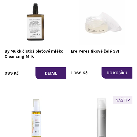
By Mukk čisticí pleťové mléko
Ere Perez fíkové želé 3v1
Cleansing Milk
1 069 Kč
939 Kč
DETAIL
NÁŠ TIP