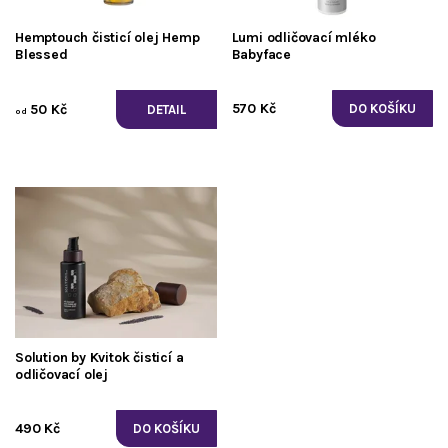
Hemptouch čisticí olej Hemp
Lumi odličovací mléko
Blessed
Babyface
570 Kč
50 Kč
DETAIL
od
Solution by Kvitok čisticí a
odličovací olej
490 Kč