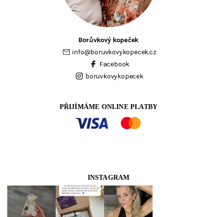
Borůvkový kopeček
info
@
boruvkovykopecek.cz
Facebook
boruvkovykopecek
PŘIJÍMÁME ONLINE PLATBY
INSTAGRAM