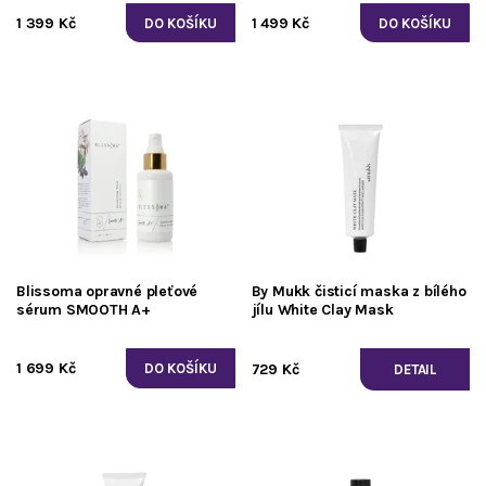
1 399 Kč
1 499 Kč
Blissoma opravné pleťové
By Mukk čisticí maska z bílého
sérum SMOOTH A+
jílu White Clay Mask
1 699 Kč
729 Kč
DETAIL