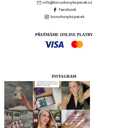
info
@
boruvkovykopecek.cz
Facebook
boruvkovykopecek
PŘIJÍMÁME ONLINE PLATBY
INSTAGRAM