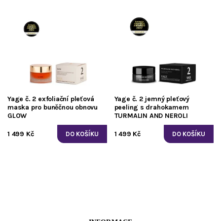
Yage č. 2 exfoliační pleťová
Yage č. 2 jemný pleťový
maska pro buněčnou obnovu
peeling s drahokamem
GLOW
TURMALIN AND NEROLI
1 499 Kč
1 499 Kč