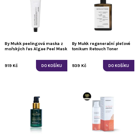
By Mukk peelingová maska z
By Mukk regenerační pleťové
mořských řas Algae Peel Mask
tonikum Retouch Toner
919 Kč
939 Kč