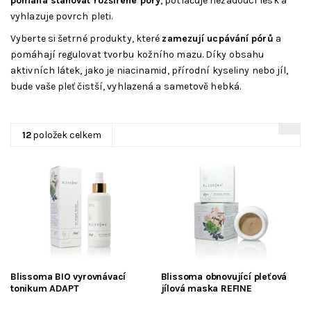
pomáhá
stahovat rozšířené póry
, potlačuje nežádoucí lesk a
vyhlazuje povrch pleti.
Vyberte si šetrné produkty, které
zamezují ucpávání pórů
a
pomáhají regulovat tvorbu kožního mazu. Díky obsahu
aktivních látek, jako je niacinamid, přírodní kyseliny nebo jíl,
bude vaše pleť čistší, vyhlazená a sametově hebká.
12
položek celkem
Blissoma BIO vyrovnávací
Blissoma obnovující pleťová
tonikum ADAPT
jílová maska REFINE