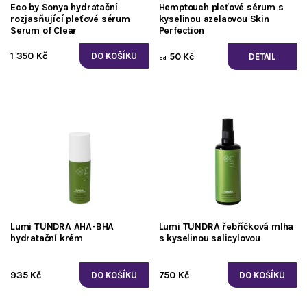
Eco by Sonya hydratační
Hemptouch pleťové sérum s
rozjasňující pleťové sérum
kyselinou azelaovou Skin
Serum of Clear
Perfection
1 350 Kč
50 Kč
DETAIL
od
Lumi TUNDRA AHA-BHA
Lumi TUNDRA řebříčková mlha
hydratační krém
s kyselinou salicylovou
935 Kč
750 Kč