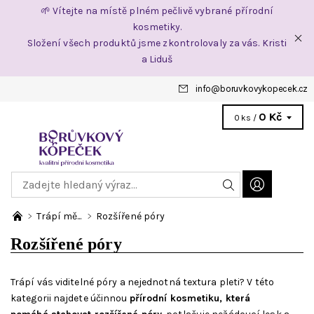
🌱 Vítejte na místě plném pečlivě vybrané přírodní
kosmetiky.
Složení všech produktů jsme zkontrolovaly za vás. Kristi
a Liduš
info
@
boruvkovykopecek.cz
0 Kč
0 ks /
Trápí mě...
Rozšířené póry
Rozšířené póry
Trápí vás viditelné póry a nejednotná textura pleti? V této
kategorii najdete účinnou
přírodní kosmetiku, která