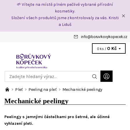
🌱 Vítejte na místě plném pečlivě vybrané přírodní
kosmetiky.
Složení všech produktů jsme zkontrolovaly za vás. Kristi
a Liduš
info
@
boruvkovykopecek.cz
0 Kč
0 ks /
Pleť
Peeling na pleť
Mechanické peelingy
Mechanické peelingy
Peelingy s jemnými částečkami pro šetrné, ale účinné
vyhlazení pleti.