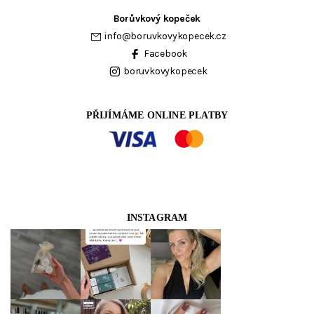
Borůvkový kopeček
info
@
boruvkovykopecek.cz
Facebook
boruvkovykopecek
PŘIJÍMÁME ONLINE PLATBY
INSTAGRAM