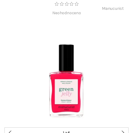
Manucurist
Neohodnoceno
1
z 6