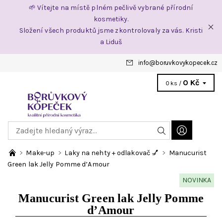
🌱 Vítejte na místě plném pečlivě vybrané přírodní
kosmetiky.
Složení všech produktů jsme zkontrolovaly za vás. Kristi
a Liduš
info
@
boruvkovykopecek.cz
0 Kč
0 ks /
Make-up
Laky na nehty + odlakovač 💅
Manucurist
Green lak Jelly Pomme d’Amour
NOVINKA
Manucurist Green lak Jelly Pomme
d’Amour