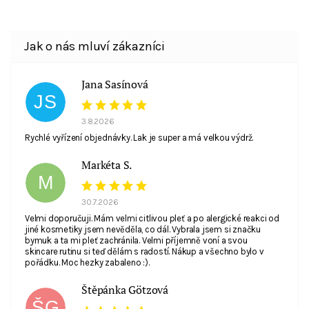
Souhlasím se zpracováním
osobních údajů
. E-
Jana Sasínová
mail není viditelný pro ostatní nakupující.
JS
3.8.2026
Rychlé vyřízení objednávky. Lak je super a má velkou výdrž.
Markéta S.
M
30.7.2026
Velmi doporučuji. Mám velmi citlivou pleť a po alergické reakci od
jiné kosmetiky jsem nevěděla, co dál. Vybrala jsem si značku
bymuk a ta mi pleť zachránila. Velmi příjemně voní a svou
skincare rutinu si teď dělám s radostí. Nákup a všechno bylo v
pořádku. Moc hezky zabaleno :).
Štěpánka Götzová
ŠG