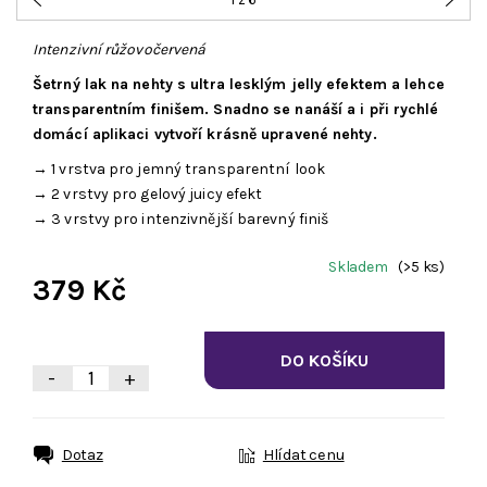
Intenzivní růžovočervená
Šetrný lak na nehty s ultra lesklým jelly efektem a lehce
transparentním finišem. Snadno se nanáší a i při rychlé
domácí aplikaci vytvoří krásně upravené nehty.
→ 1 vrstva pro jemný transparentní look
→ 2 vrstvy pro gelový juicy efekt
→ 3 vrstvy pro intenzivnější barevný finiš
Skladem
(>5 ks)
379 Kč
-
+
Dotaz
Hlídat cenu