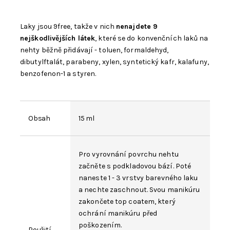
Laky jsou 9free, takže v nich
nenajdete 9
nejškodlivějších látek
, které se do konvenčních laků na
nehty běžně přidávají - toluen, formaldehyd,
dibutylftalát, parabeny, xylen, syntetický kafr, kalafuny,
benzofenon-1 a styren.
Obsah
15 ml
Pro vyrovnání povrchu nehtu
začněte s
podkladovou bází
. Poté
naneste 1 - 3 vrstvy barevného laku
a nechte zaschnout. Svou manikúru
zakončete
top coatem
, který
ochrání manikúru před
poškozením.
Použití