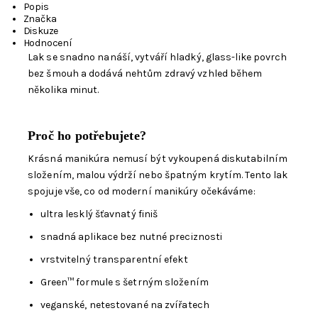
Popis
Značka
Diskuze
Hodnocení
Lak se snadno nanáší, vytváří hladký, glass-like povrch
bez šmouh a dodává nehtům zdravý vzhled během
několika minut.
Proč ho potřebujete?
Krásná manikúra nemusí být vykoupená diskutabilním
složením, malou výdrží nebo špatným krytím. Tento lak
spojuje vše, co od moderní manikúry očekáváme:
ultra lesklý šťavnatý finiš
snadná aplikace bez nutné preciznosti
vrstvitelný transparentní efekt
Green™ formule s šetrným složením
veganské, netestované na zvířatech