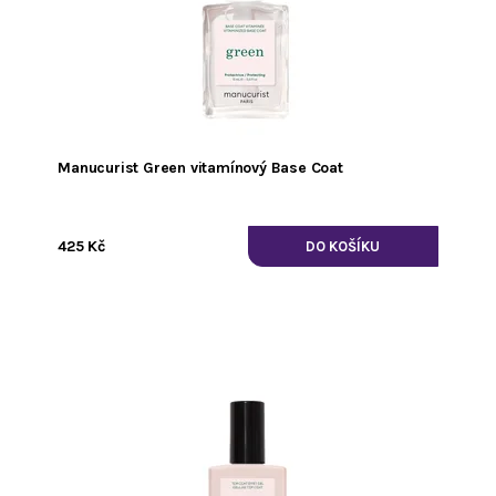
Manucurist Green vitamínový Base Coat
425 Kč