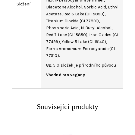
HEA IPDI Isocyanurate Trimer,
Složení
Diacetone Alcohol,
Sorbic Acid
,
Ethyl
Acetate
,
Red 6 Lake
(
CI 15850
),
Titanium Dioxide
(
CI 77891
),
Phosphoric Acid,
N-Butyl Alcohol
,
Red 7 Lake
(CI 15850),
Iron Oxides
(
CI
77499
),
Yellow 5 Lake
(
CI 19140
),
Ferric Ammonium Ferrocyanide
(CI
77510).
82, 5 % složek je přírodního původu
Vhodné pro vegany
Související produkty