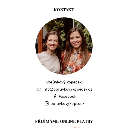
KONTAKT
Borůvkový kopeček
info
@
boruvkovykopecek.cz
Facebook
boruvkovykopecek
PŘIJÍMÁME ONLINE PLATBY