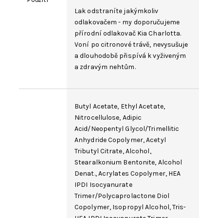
Lak odstraníte jakýmkoliv
odlakovačem - my doporučujeme
přírodní odlakovač Kia Charlotta
.
Voní po citronové trávě, nevysušuje
a dlouhodobě přispívá k vyživeným
a zdravým nehtům.
Butyl Acetate
,
Ethyl Acetate
,
Nitrocellulose
,
Adipic
Acid/Neopentyl Glycol/Trimellitic
Anhydride Copolymer
,
Acetyl
Tributyl Citrate
, Alcohol,
Stearalkonium
Bentonite
,
Alcohol
Denat.
, Acrylates Copolymer, HEA
IPDI Isocyanurate
Trimer/Polycaprolactone Diol
Copolymer,
Isopropyl Alcohol
, Tris-