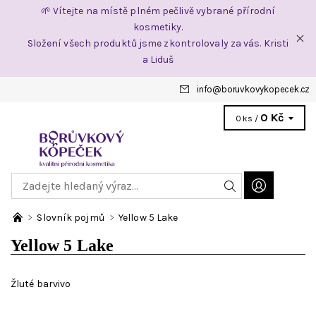
🌱 Vítejte na místě plném pečlivě vybrané přírodní
kosmetiky.
Složení všech produktů jsme zkontrolovaly za vás. Kristi
a Liduš
info
@
boruvkovykopecek.cz
0 Kč
0 ks /
Slovník pojmů
Yellow 5 Lake
Yellow 5 Lake
Žluté barvivo