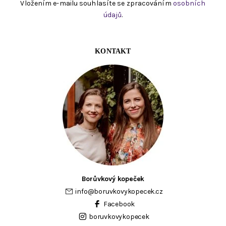
Vložením e-mailu souhlasíte se zpracováním
osobních
údajů
.
KONTAKT
Borůvkový kopeček
info
@
boruvkovykopecek.cz
Facebook
boruvkovykopecek