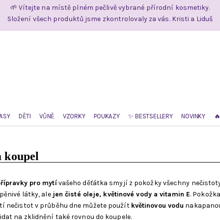
🌱 Vítejte na místě plném pečlivě vybrané přírodní kosmetiky.
Složení všech produktů jsme zkontrolovaly za vás. Kristi a Liduš
ASY
DĚTI
VŮNĚ
VZORKY
POUKAZY
✨ BESTSELLERY
NOVINKY

a koupel
přípravky pro mytí
vašeho děťátka smyjí z pokožky všechny nečistoty,
pěnivé látky, ale
jen čisté oleje, květinové vody a vitamin E
. Pokožk
í nečistot v průběhu dne můžete použít
květinovou vodu
nakapanou 
idat na zklidnění také rovnou do koupele.