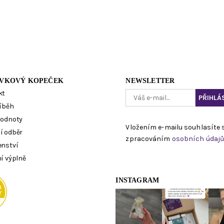
VKOVÝ KOPEČEK
NEWSLETTER
kt
íběh
hodnoty
Vložením e-mailu souhlasíte 
í odběr
zpracováním
osobních údaj
enství
í výplně
INSTAGRAM