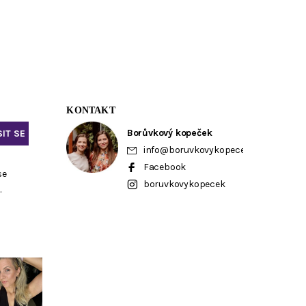
KONTAKT
Borůvkový kopeček
info
@
boruvkovykopecek.cz
Facebook
se
boruvkovykopecek
ů
.