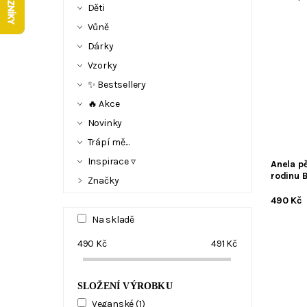
Děti
Vůně
Dárky
Vzorky
✨ Bestsellery
🔥 Akce
Novinky
Trápí mě...
Inspirace ▿
Anela p
rodinu 
Značky
490 Kč
Na skladě
490
Kč
491
Kč
SLOŽENÍ VÝROBKU
Veganské
(1)