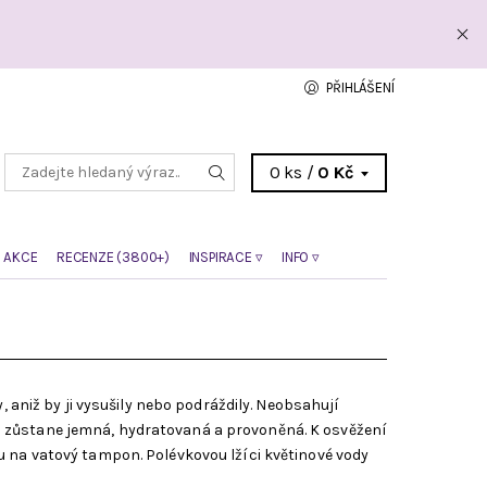
PŘIHLÁŠENÍ
0 ks /
0 Kč
 AKCE
RECENZE (3800+)
INSPIRACE ▿
INFO ▿
 aniž by ji vysušily nebo podráždily. Neobsahují
a zůstane jemná, hydratovaná a provoněná. K osvěžení
na vatový tampon. Polévkovou lžíci květinové vody