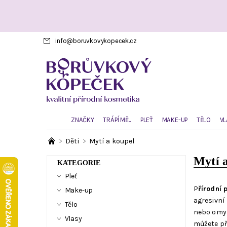
info
@
boruvkovykopecek.cz
ZNAČKY
TRÁPÍ MĚ...
PLEŤ
MAKE-UP
TĚLO
VL
Děti
Mytí a koupel
Mytí 
KATEGORIE
Pleť
P
řírodní 
Make-up
agresivní 
Tělo
nebo omyt
Vlasy
můžete př