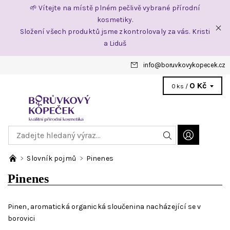
🌱 Vítejte na místě plném pečlivě vybrané přírodní
kosmetiky.
Složení všech produktů jsme zkontrolovaly za vás. Kristi
a Liduš
info
@
boruvkovykopecek.cz
0 Kč
0 ks /
Slovník pojmů
Pinenes
Pinenes
Pinen, aromatická organická sloučenina nacházející se v
borovici