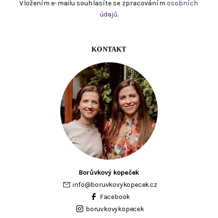
Vložením e-mailu souhlasíte se zpracováním
osobních
údajů
.
KONTAKT
Borůvkový kopeček
info
@
boruvkovykopecek.cz
Facebook
boruvkovykopecek