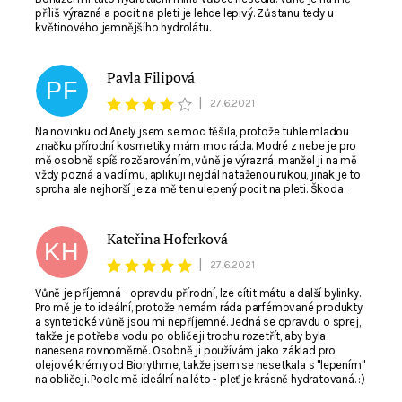
příliš výrazná a pocit na pleti je lehce lepivý. Zůstanu tedy u
květinového jemnějšího hydrolátu.
Pavla Filipová
PF
|
27.6.2021
Na novinku od Anely jsem se moc těšila, protože tuhle mladou
značku přírodní kosmetiky mám moc ráda. Modré z nebe je pro
mě osobně spíš rozčarováním, vůně je výrazná, manžel ji na mě
vždy pozná a vadí mu, aplikuji nejdál nataženou rukou, jinak je to
sprcha ale nejhorší je za mě ten ulepený pocit na pleti. Škoda.
Kateřina Hoferková
KH
|
27.6.2021
Vůně je příjemná - opravdu přírodní, lze cítit mátu a další bylinky.
Pro mě je to ideální, protože nemám ráda parfémované produkty
a syntetické vůně jsou mi nepříjemné. Jedná se opravdu o sprej,
takže je potřeba vodu po obličeji trochu rozetřít, aby byla
nanesena rovnoměrně. Osobně ji používám jako základ pro
olejové krémy od Biorythme, takže jsem se nesetkala s "lepením"
na obličeji. Podle mě ideální na léto - pleť je krásně hydratovaná. :)