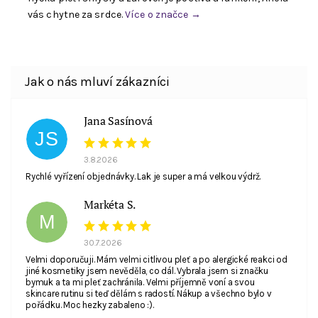
vás chytne za srdce.
Více o značce →
Jana Sasínová
JS
3.8.2026
Rychlé vyřízení objednávky. Lak je super a má velkou výdrž.
Markéta S.
M
30.7.2026
Velmi doporučuji. Mám velmi citlivou pleť a po alergické reakci od
jiné kosmetiky jsem nevěděla, co dál. Vybrala jsem si značku
bymuk a ta mi pleť zachránila. Velmi příjemně voní a svou
skincare rutinu si teď dělám s radostí. Nákup a všechno bylo v
pořádku. Moc hezky zabaleno :).