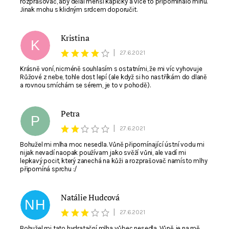
rozprašovač, aby dělal menší kapičky a více to připomínalo mlhu.
Jinak mohu s klidným srdcem doporučit.
Kristina
K
|
27.6.2021
Krásně voní, nicméně souhlasím s ostatními, že mi víc vyhovuje
Růžové z nebe, tohle dost lepí (ale když si ho nastříkám do dlaně
a rovnou smíchám se sérem, je to v pohodě).
Petra
P
|
27.6.2021
Bohužel mi mlha moc nesedla. Vůně připomínající ústní vodu mi
nijak nevadí naopak používam jako svěží vůni, ale vadí mi
lepkavý pocit, který zanechá na kůži a rozprašovač namísto mlhy
připomíná sprchu :/
Natálie Hudcová
NH
|
27.6.2021
Bohužel mi tato hydratační mlha vůbec nesedla. Vůně je na mě