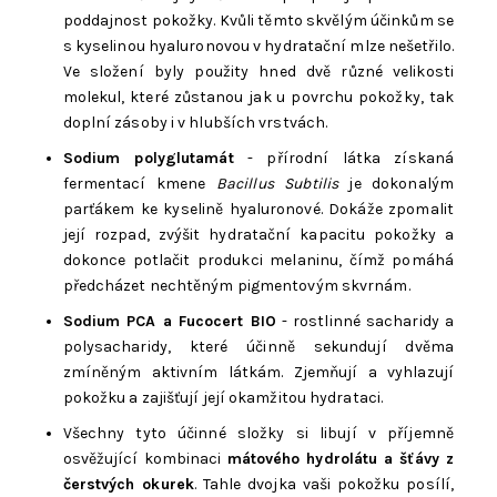
poddajnost pokožky. Kvůli těmto skvělým účinkům se
s kyselinou hyaluronovou v hydratační mlze nešetřilo.
Ve složení byly použity hned dvě různé velikosti
molekul, které zůstanou jak u povrchu pokožky, tak
doplní zásoby i v hlubších vrstvách.
Sodium polyglutamát
- přírodní látka získaná
fermentací kmene
Bacillus Subtilis
je dokonalým
parťákem ke kyselině hyaluronové. Dokáže zpomalit
její rozpad, zvýšit hydratační kapacitu pokožky a
dokonce potlačit produkci melaninu, čímž pomáhá
předcházet nechtěným pigmentovým skvrnám.
Sodium PCA a Fucocert BIO
- rostlinné sacharidy a
polysacharidy, které účinně sekundují dvěma
zmíněným aktivním látkám. Zjemňují a vyhlazují
pokožku a zajišťují její okamžitou hydrataci.
Všechny tyto účinné složky si libují v příjemně
osvěžující kombinaci
mátového hydrolátu a šťávy z
čerstvých okurek
. Tahle dvojka vaši pokožku posílí,