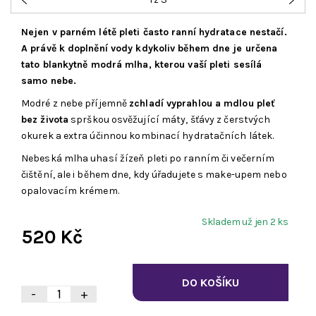
Nejen v parném létě pleti často ranní hydratace nestačí.
A právě k doplnění vody kdykoliv během dne je určena
tato blankytně modrá mlha, kterou vaší pleti sesílá
samo nebe.
Modré z nebe příjemně
zchladí vyprahlou a mdlou pleť
bez života
sprškou osvěžující máty, šťávy z čerstvých
okurek a extra účinnou kombinací hydratačních látek.
Nebeská mlha uhasí žízeň pleti po ranním či večerním
čištění, ale i během dne, kdy úřadujete s make-upem nebo
opalovacím krémem.
Skladem už jen 2 ks
520 Kč
-
+