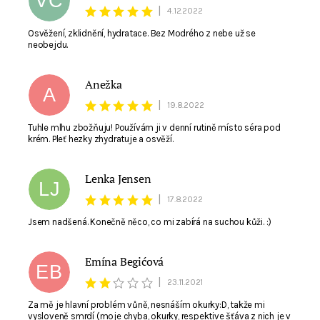
VČ
|
4.12.2022
Osvěžení, zklidnění, hydratace. Bez Modrého z nebe už se
neobejdu.
Anežka
A
|
19.8.2022
Tuhle mlhu zbožňuju! Používám ji v denní rutině místo séra pod
krém. Pleť hezky zhydratuje a osvěží.
Lenka Jensen
LJ
|
17.8.2022
Jsem nadšená. Konečně něco, co mi zabírá na suchou kůži. :)
Emína Begićová
EB
|
23.11.2021
Za mě je hlavní problém vůně, nesnáším okurky:D, takže mi
vysloveně smrdí (moje chyba, okurky, respektive šťáva z nich je v