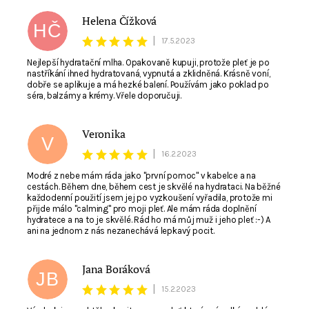
Helena Čížková
HČ
|
17.5.2023
Nejlepší hydratační mlha. Opakovaně kupuji, protože pleť je po
nastříkání ihned hydratovaná, vypnutá a zklidněná. Krásně voní,
dobře se aplikuje a má hezké balení. Používám jako poklad po
séra, balzámy a krémy. Vřele doporučuji.
Veronika
V
|
16.2.2023
Modré z nebe mám ráda jako "první pomoc" v kabelce a na
cestách. Během dne, během cest je skvělé na hydrataci. Na běžné
každodenní použití jsem jej po vyzkoušení vyřadila, protože mi
přijde málo "calming" pro moji pleť. Ale mám ráda doplnění
hydratece a na to je skvělé. Rád ho má můj muž i jeho pleť :-) A
ani na jednom z nás nezanechává lepkavý pocit.
Jana Boráková
JB
|
15.2.2023