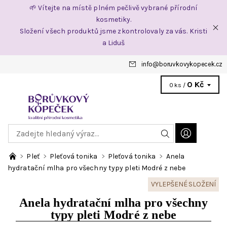
🌱 Vítejte na místě plném pečlivě vybrané přírodní
kosmetiky.
Složení všech produktů jsme zkontrolovaly za vás. Kristi
a Liduš
info
@
boruvkovykopecek.cz
0 Kč
0 ks /
Pleť
Pleťová tonika
Pleťová tonika
Anela
hydratační mlha pro všechny typy pleti Modré z nebe
VYLEPŠENÉ SLOŽENÍ
Anela hydratační mlha pro všechny
typy pleti Modré z nebe