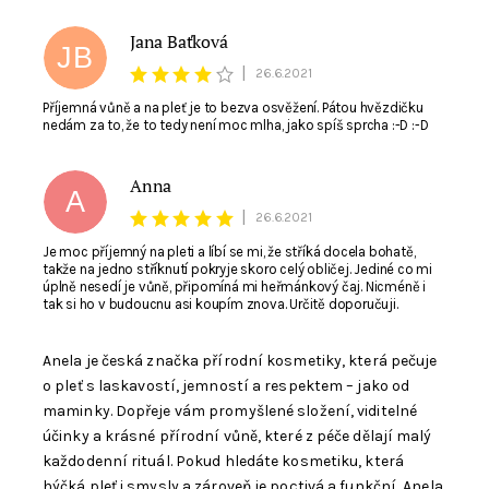
Jana Baťková
JB
|
26.6.2021
Příjemná vůně a na pleť je to bezva osvěžení. Pátou hvězdičku
nedám za to, že to tedy není moc mlha, jako spíš sprcha :-D :-D
Anna
A
|
26.6.2021
Je moc příjemný na pleti a líbí se mi, že stříká docela bohatě,
takže na jedno stříknutí pokryje skoro celý obličej. Jediné co mi
úplně nesedí je vůně, připomíná mi heřmánkový čaj. Nicméně i
tak si ho v budoucnu asi koupím znova. Určitě doporučuji.
Anela je česká značka přírodní kosmetiky, která pečuje
o pleť s laskavostí, jemností a respektem – jako od
maminky. Dopřeje vám promyšlené složení, viditelné
účinky a krásné přírodní vůně, které z péče dělají malý
každodenní rituál. Pokud hledáte kosmetiku, která
hýčká pleť i smysly a zároveň je poctivá a funkční, Anela