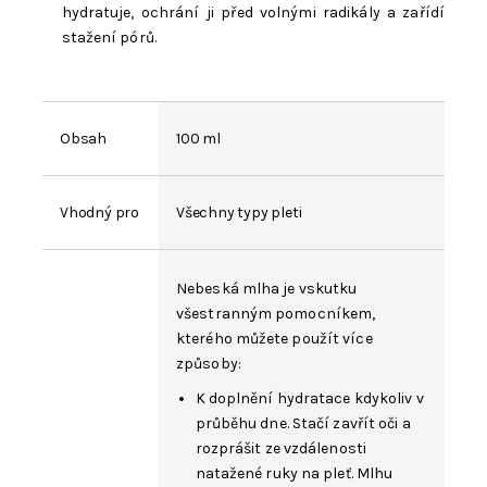
hydratuje, ochrání ji před volnými radikály a zařídí
stažení pórů.
Obsah
100 ml
Vhodný pro
Všechny typy pleti
Nebeská mlha je vskutku
všestranným pomocníkem,
kterého můžete použít více
způsoby:
K doplnění hydratace kdykoliv v
průběhu dne. Stačí zavřít oči a
rozprášit ze vzdálenosti
natažené ruky na pleť. Mlhu