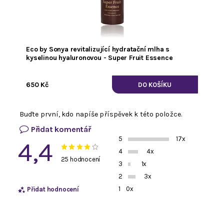
Eco by Sonya revitalizující hydratační mlha s
kyselinou hyaluronovou - Super Fruit Essence
650 Kč
Buďte první, kdo napíše příspěvek k této položce.
Přidat komentář
5
17x
4,4
4
4x
25 hodnocení
3
1x
2
3x
1
0x
Přidat hodnocení