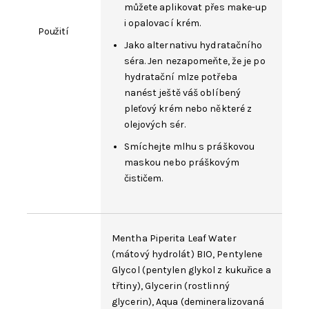
můžete aplikovat přes make-up
i opalovací krém.
Použití
Jako alternativu hydratačního
séra. Jen nezapomeňte, že je po
hydratační mlze potřeba
nanést ještě váš oblíbený
pleťový krém
nebo některé z
olejových sér
.
Smíchejte mlhu s
práškovou
maskou
nebo práškovým
čističem.
Mentha Piperita Leaf
Water
(mátový hydrolát) BIO,
Pentylene
Glycol
(pentylen glykol z kukuřice a
třtiny),
Glycerin
(rostlinný
glycerin),
Aqua
(demineralizovaná