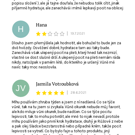
popisu složení ), ale já tajne doufala, že nebudou tolik cítit, jinak
příjemně hydratuje, ale zanechává i mírně lepkavý pocit na oblicej
Hana
H
|
19.7.2021
Dlouho jsem přemýšlela jak hodnotit, ale bohužel to bude jen za
dvě hvězdy. Osvěžení dobré, hydratace tam asi taky bude.
Zanechává však ulepený pocit na pleti, který hned tak nezmizí,
vlastně se dost slušně drží. A ulepený pocit na pleti nemám ráda
nikdy, natožpak v parném létě, do kterého je určený. Vůně mě
navíc taky moc neoslovila.
Jarmila Votroubková
JV
|
28.6.2021
Mlhu používám zhruba týden a jsem z ní nadšená. Co se týče
vůně, tak na tu jsem si zvykala. Vůně okurek nebude můj favorit,
ale kdo miluje vůni okurek, bude nadšen. Co se týče pocitu
lepivosti, tak to mohu potvrdit, ale mně to nijak nevadí, protože
mlhu používám jako první krok hydratace, druhý je Růžové z nebe
a pak olej Sladce bezstarostná nebo případně krém, takže pocit
lepivosti se vytratí. Co by bylo fajn u tohoto produktu, jiný