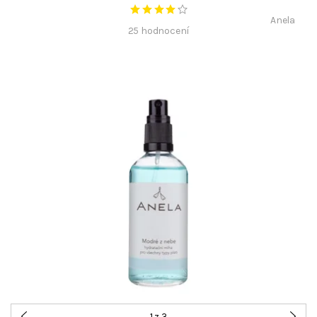
Anela
25 hodnocení
1
z 3