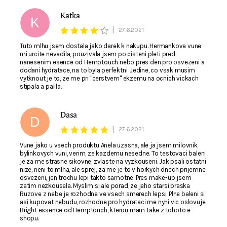
Katka
K
|
27.6.2021
Tuto mlhu jsem dostala jako darek k nakupu. Hermankova vune
mi urcite nevadila, pouzivala jsem po cisteni pleti pred
nanesenim esence od Hemptouch nebo pres den pro osvezeni a
dodani hydratace, na to byla perfektni. Jedine, co vsak musim
vytknout je to, ze me pri "cerstvem" ekzemu na ocnich vickach
stipala a palila.
Dasa
D
|
27.6.2021
Vune jako u vsech produktu Anela uzasna, ale ja jsem milovnik
bylinkovych vuni, verim, ze kazdemu nesedne. To testovaci baleni
je za me strasne sikovne, zvlaste na vyzkouseni. Jak psali ostatni
nize, neni to mlha, ale sprej, za me je to v horkych dnech prijemne
osvezeni, jen trochu lepi takto samotne. Pres make-up jsem
zatim nezkousela. Myslim si ale porad, ze jeho starsi braska
Ruzove z nebe je rozhodne ve vsech smerech lepsi. Plne baleni si
asi kupovat nebudu, rozhodne pro hydrataci me nyni vic oslovuje
Bright essence od Hemptouch, kterou mam take z tohoto e-
shopu.