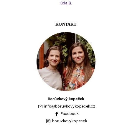
údajů
.
KONTAKT
Borůvkový kopeček
info
@
boruvkovykopecek.cz
Facebook
boruvkovykopecek