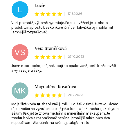
Lucie
L
|
17.5.2026
Voní po mátě, výborně hydratuje. Pocit osvěžení je u tohoto
produktu naprosto bezkonkurenční. Jen lahvička by mohla mít
jemnější rozprašovač.
Věra Stančíková
VS
|
27.10.2023
Jsem moc spokojená, nakupuji ho opakovaně, perfektně osvěží
a vyhlazuje vrásky.
Souhlasím se zpracováním
osobních údajů
. E-
mail není viditelný pro ostatní nakupující.
Magdaléna Kovářová
MK
|
28.7.2023
Moje živá voda ❤️ absolutně ji miluju, v létě v zimě, furt! Používám
ráno i večer na vyzistenou pleť jako toner a tak trochu i jako hydra
sérum. Pak ještě znova míchám s minerálním makeupem. Je
trochu lepivá a rozprašovač není nejjemnější takže přes den
nepoužívám. Ale rutině má své nejstálejší místo.