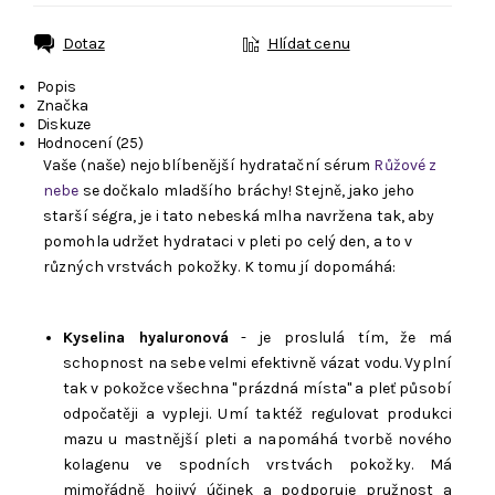
Dotaz
Hlídat cenu
Popis
Značka
Diskuze
Hodnocení (25)
Vaše (naše) nejoblíbenější hydratační sérum
Růžové z
nebe
se dočkalo mladšího bráchy! Stejně, jako jeho
starší ségra, je i tato nebeská mlha navržena tak, aby
pomohla udržet hydrataci v pleti po celý den, a to v
různých vrstvách pokožky. K tomu jí dopomáhá:
Kyselina hyaluronová
- je proslulá tím, že má
schopnost na sebe velmi efektivně vázat vodu. Vyplní
tak v pokožce všechna "prázdná místa" a pleť působí
odpočatěji a vypleji. Umí taktéž regulovat produkci
mazu u mastnější pleti a napomáhá tvorbě nového
kolagenu ve spodních vrstvách pokožky. Má
mimořádně hojivý účinek a podporuje pružnost a