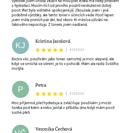
Výrobek jsem chtěla zkusit na mou pleť, která má velký problém
s hydratací. Musím říct od prvního použití neskutečně dobrý
pocit. Pleť byla viditelně spokojenější. Zkoušela jsem i jiné
podobné výrobky, ale tento toner v účincích vede. Pocit lepen
jsem měla prvních pár dní, teď skoro tři měsíce užívání nic
takového nepociťuju. Z toneru jsem nadšená.
Kristina Jarošová
KJ
|
4.12.2022
Bezva věc, používám jako toner, samotný je moc ulepený, ale
když se smíchá se sérem, je to v pohodě. Mám ale radši Svěžího
motýla.
Petra
P
|
4.12.2022
Moc příjemná, pleť hydratuje a zvláčňuje. používám ji misto
tonika pod krém a nebo jental v příběhu dne, když mám pocit
suché pleti
Veronika Čechová