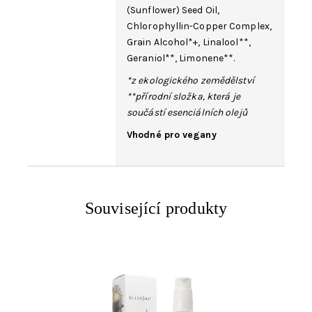
(Sunflower) Seed Oil,
Chlorophyllin-Copper Complex,
Grain Alcohol*+,
Linalool
**,
Geraniol
**,
Limonene
**.
*z ekologického zemědělství
**přírodní složka, která je
součástí esenciálních olejů
Vhodné pro vegany
Související produkty