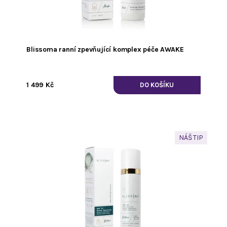
Blissoma ranní zpevňující komplex péče AWAKE
1 499 Kč
NÁŠ TIP