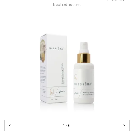
Blissoma
Neohodnoceno
1
z 6