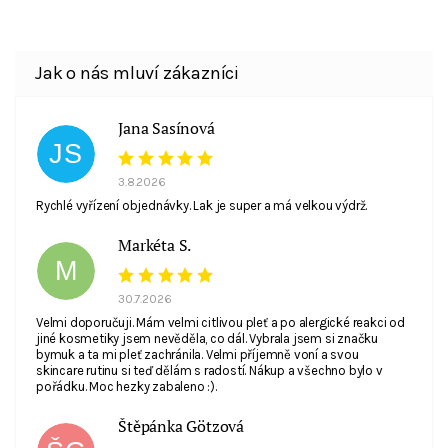
Souhlasím se zpracováním
osobních údajů
. E-
mail není viditelný pro ostatní nakupující.
Jana Sasínová
JS
3.8.2026
Rychlé vyřízení objednávky. Lak je super a má velkou výdrž.
Markéta S.
M
30.7.2026
Velmi doporučuji. Mám velmi citlivou pleť a po alergické reakci od
jiné kosmetiky jsem nevěděla, co dál. Vybrala jsem si značku
bymuk a ta mi pleť zachránila. Velmi příjemně voní a svou
skincare rutinu si teď dělám s radostí. Nákup a všechno bylo v
pořádku. Moc hezky zabaleno :).
Štěpánka Götzová