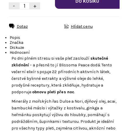
-
+
Dotaz
Hlídat cenu
Popis
Značka
Diskuze
Hodnocení
Po dni plném stresu si vaše pleť zaslouží
skutečné
zklidnění
– a přesně to jí Blissoma Peace dodá. Tento
večerní elixír spojuje 22 přírodních aktivních látek,
čerstvé bylinné extrakty a výživné oleje do lehké,
prodyšné receptury, která zklidňuje, hydratuje a
podporuje
obnovu pleti přes noc
.
Minerály z mořských řas Dulse a Nori, dýňový olej, acai,
bambucké máslo i výtažky z kostivalu, ginkga a
heřmánku poskytují výživu do hloubky, pomáhají s
podrážděním, šupinkami i texturou. Produkt je ideální
pro všechny typy pleti, zejména citlivou, aknózní nebo