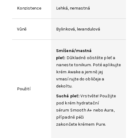
Konzistence
Lehká, nemastná
Vůně
Bylinková, levandulová
Smíšená/mastná
pleť:
Důkladně očistěte pleť a
naneste tonikum. Poté aplikujte
krém Awake a jemně jej
vmasírujte do obličeje a
dekoltu.
Použití
Suchá pleť:
Vrstvěte! Použijte
pod krém hydratační
sérum
Smooth A+
nebo
Aura
,
případně péči
zakončete krémem
Pure
.