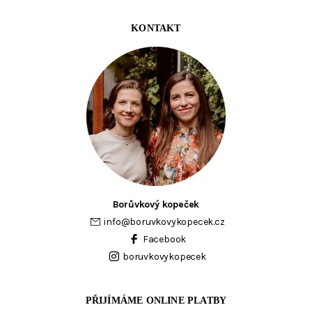
KONTAKT
Borůvkový kopeček
info
@
boruvkovykopecek.cz
Facebook
boruvkovykopecek
PŘIJÍMÁME ONLINE PLATBY