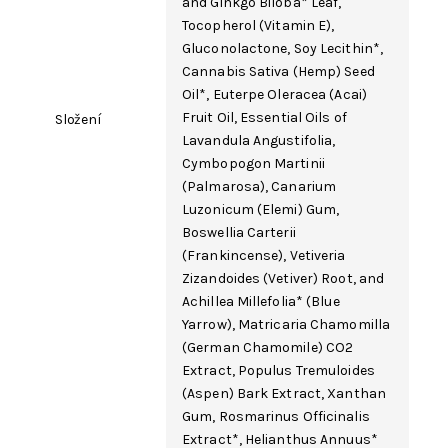
and Ginkgo Biloba* Leaf,
Tocopherol
(Vitamin E),
Gluconolactone
, Soy
Lecithin
*,
Cannabis Sativa (Hemp) Seed
Oil*, Euterpe Oleracea (Acai)
Fruit Oil, Essential Oils of
Složení
Lavandula Angustifolia,
Cymbopogon Martinii
(Palmarosa), Canarium
Luzonicum (Elemi) Gum,
Boswellia Carterii
(Frankincense), Vetiveria
Zizandoides (Vetiver) Root, and
Achillea Millefolia* (Blue
Yarrow),
Matricaria Chamomilla
(German Chamomile) CO2
Extract, Populus Tremuloides
(Aspen) Bark Extract,
Xanthan
Gum
, Rosmarinus Officinalis
Extract*, Helianthus Annuus*