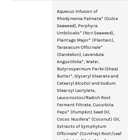
Aqueous Infusion of
Rhodymenia Palmata* (Dulse
Seaweed), Porphyra
Umbilicalis* (Nori Seaweed),
Plantago Major* (Plantain),
Taraxacum Officinale
*
(Dandelion), Lavendula
Angustifolia*,
Water
,
Butyrospermum Parkii (Shea)
Butter*,
Glyceryl Stearate
and
Cetearyl Alcohol
and Sodium
Stearoyl Lactylate,
Leuconostoc/Radish Root
Ferment Filtrate
, Cucurbita
Pepo* (Pumpkin) Seed Oil,
Cocos Nucifera* (Coconut) Oil,
Extracts of
Symphytum
Officinale
* (Comfrey) Root/Leaf