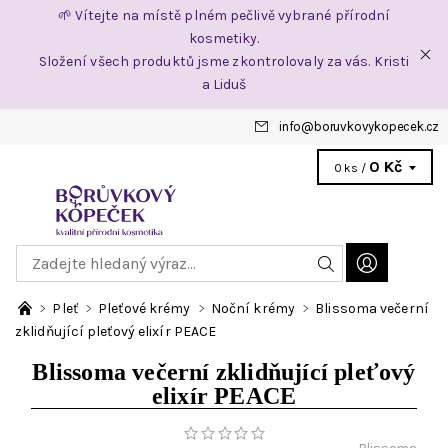
🌱 Vítejte na místě plném pečlivě vybrané přírodní
kosmetiky.
Složení všech produktů jsme zkontrolovaly za vás. Kristi
a Liduš
info
@
boruvkovykopecek.cz
0 Kč
0 ks /
Pleť
Pleťové krémy
Noční krémy
Blissoma večerní
zklidňující pleťový elixír PEACE
Blissoma večerní zklidňující pleťový
elixír PEACE