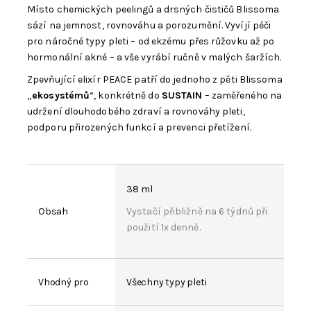
Místo chemických peelingů a drsných čističů Blissoma
sází na jemnost, rovnováhu a porozumění. Vyvíjí péči
pro náročné typy pleti – od ekzému přes růžovku až po
hormonální akné – a vše vyrábí ručně v malých šaržích.
Zpevňující elixír PEACE patří do jednoho z pěti Blissoma
„
ekosystémů
“, konkrétně do
SUSTAIN
– zaměřeného na
udržení dlouhodobého zdraví a rovnováhy pleti,
podporu přirozených funkcí a prevenci přetížení.
38 ml
Obsah
Vystačí přibližně na 6 týdnů při
použití 1x denně.
Vhodný pro
Všechny typy pleti