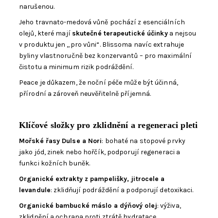
narušenou.
Jeho travnato-medová vůně pochází z esenciálních
olejů, které mají
skutečné terapeutické účinky
a nejsou
v produktu jen „pro vůni“. Blissoma navíc extrahuje
byliny vlastnoručně bez konzervantů – pro maximální
čistotu a minimum rizik podráždění.
Peace je důkazem, že noční péče může být účinná,
přírodní a zároveň neuvěřitelně příjemná.
Klíčové složky pro zklidnění a regeneraci pleti
Mořské řasy Dulse a Nori
: bohaté na stopové prvky
jako jód, zinek nebo hořčík, podporují regeneraci a
funkci kožních buněk.
Organické extrakty z pampelišky, jitrocele a
levandule
: zklidňují podráždění a podporují detoxikaci.
Organické bambucké máslo a dýňový olej
: výživa,
zklidnění a ochrana proti ztrátě hydratace.