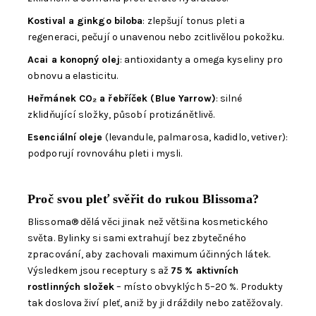
Kostival a ginkgo biloba
: zlepšují tonus pleti a
regeneraci, pečují o unavenou nebo zcitlivělou pokožku.
Acai a konopný olej
: antioxidanty a omega kyseliny pro
obnovu a elasticitu.
Heřmánek CO₂ a řebříček (Blue Yarrow)
: silné
zklidňující složky, působí protizánětlivě.
Esenciální oleje
(levandule, palmarosa, kadidlo, vetiver):
podporují rovnováhu pleti i mysli.
Proč svou pleť svěřit do rukou Blissoma?
Blissoma® dělá věci jinak než většina kosmetického
světa. Bylinky si sami extrahují bez zbytečného
zpracování, aby zachovali maximum účinných látek.
Výsledkem jsou receptury s až
75 % aktivních
rostlinných složek
– místo obvyklých 5–20 %. Produkty
tak doslova živí pleť, aniž by ji dráždily nebo zatěžovaly.