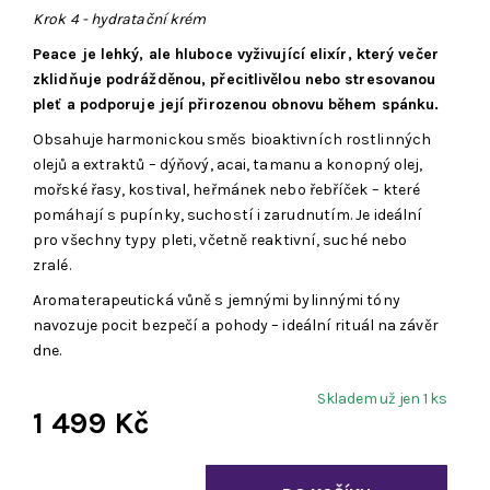
Krok 4 - hydratační krém
Peace je lehký, ale hluboce vyživující elixír, který večer
zklidňuje podrážděnou, přecitlivělou nebo stresovanou
pleť a podporuje její přirozenou obnovu během spánku.
Obsahuje harmonickou směs bioaktivních rostlinných
olejů a extraktů – dýňový, acai, tamanu a konopný olej,
mořské řasy, kostival, heřmánek nebo řebříček – které
pomáhají s pupínky, suchostí i zarudnutím. Je ideální
pro všechny typy pleti, včetně reaktivní, suché nebo
zralé.
Aromaterapeutická vůně s jemnými bylinnými tóny
navozuje pocit bezpečí a pohody – ideální rituál na závěr
dne.
Skladem už jen 1 ks
1 499 Kč