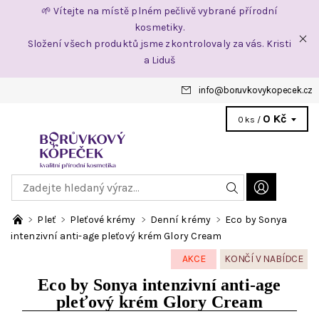
🌱 Vítejte na místě plném pečlivě vybrané přírodní
kosmetiky.
Složení všech produktů jsme zkontrolovaly za vás. Kristi
a Liduš
info
@
boruvkovykopecek.cz
0 Kč
0 ks /
Pleť
Pleťové krémy
Denní krémy
Eco by Sonya
intenzivní anti-age pleťový krém Glory Cream
AKCE
KONČÍ V NABÍDCE
Eco by Sonya intenzivní anti-age
pleťový krém Glory Cream