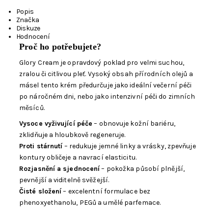
Popis
Značka
Diskuze
Hodnocení
Proč ho potřebujete?
Glory Cream je opravdový poklad pro velmi suchou,
zralou či citlivou pleť. Vysoký obsah přírodních olejů a
másel tento krém předurčuje jako ideální večerní péči
po náročném dni, nebo jako intenzivní péči do zimních
měsíců.
Vysoce vyživující péče
– obnovuje kožní bariéru,
zklidňuje a hloubkově regeneruje.
Proti stárnutí
– redukuje jemné linky a vrásky, zpevňuje
kontury obličeje a navrací elasticitu.
Rozjasnění a sjednocení
– pokožka působí plnější,
pevnější a viditelně svěžejší.
Čisté složení
– excelentní formulace bez
phenoxyethanolu, PEGů a umělé parfemace.