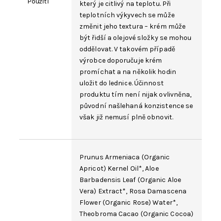
Použití
který je citlivý na teplotu. Při
teplotních výkyvech se může
změnit jeho textura – krém může
být řidší a olejové složky se mohou
oddělovat. V takovém případě
výrobce doporučuje krém
promíchat a na několik hodin
uložit do lednice. Účinnost
produktu tím není nijak ovlivněna,
původní našlehaná konzistence se
však již nemusí plně obnovit.
Prunus Armeniaca (Organic
Apricot
) Kernel Oil*, Aloe
Barbadensis Leaf (Organic Aloe
Vera) Extract*, Rosa Damascena
Flower (Organic Rose)
Water
*,
Theobroma Cacao
(Organic Cocoa)