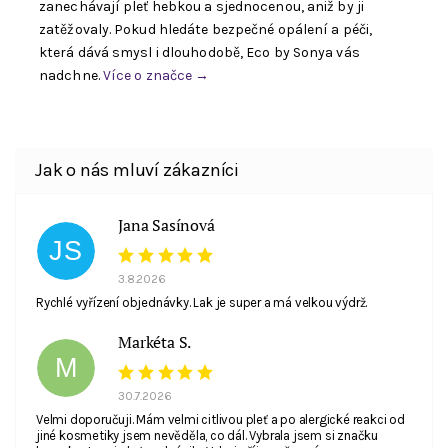
zanechávají pleť hebkou a sjednocenou, aniž by ji
zatěžovaly. Pokud hledáte bezpečné opálení a péči,
která dává smysl i dlouhodobě, Eco by Sonya vás
nadchne.
Více o značce →
Souhlasím se zpracováním
osobních údajů
. E-
mail není viditelný pro ostatní nakupující.
Jana Sasínová
JS
3.8.2026
Rychlé vyřízení objednávky. Lak je super a má velkou výdrž.
Markéta S.
M
30.7.2026
Velmi doporučuji. Mám velmi citlivou pleť a po alergické reakci od
jiné kosmetiky jsem nevěděla, co dál. Vybrala jsem si značku