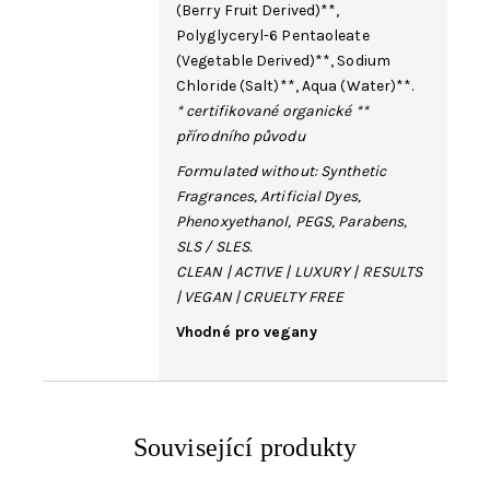
(Berry Fruit Derived)**,
Polyglyceryl-6 Pentaoleate
(Vegetable Derived)**,
Sodium
Chloride
(
Salt
)**,
Aqua
(
Water
)**.
* certifikované organické **
přírodního původu
Formulated without: Synthetic
Fragrances, Artificial Dyes,
Phenoxyethanol, PEGS, Parabens,
SLS / SLES.
CLEAN | ACTIVE | LUXURY | RESULTS
| VEGAN | CRUELTY FREE
Vhodné pro vegany
Související produkty