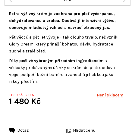
Extra výživný krém je záchrana pro pleť vyčerpanou,
dehydratovanou a zralou. Dodává jí intenzivní výživu,
obnovuje mladistvý vzhled a navrací ztracený jas.
Pět vědců a pět let vývoje – tak dlouho trvalo, než vznikl
Glory Cream, který přináší bohatou dávku hydratace
suché a zralé pleti.
Díky
pečlivě vybraným přírodním ingrediencím
s
vědecky prokázanými účinky se krém do pleti doslova
vpije, podpoří kožní bariéru a zanechá ji hebkou jako
nikdy předtím.
Není skladem
1 850 Kč
–20 %
1 480 Kč
Dotaz
Hlídat cenu