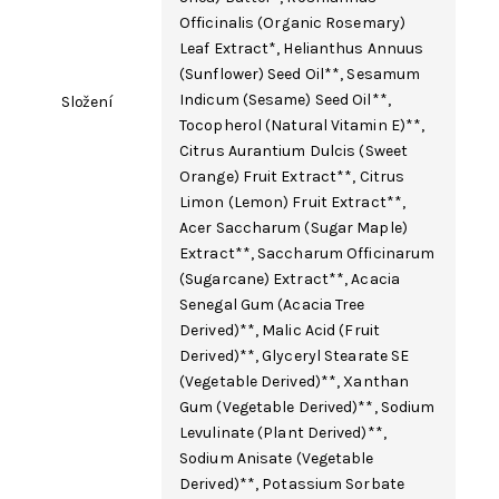
Officinalis (Organic
Rosemary
)
Leaf Extract*, Helianthus Annuus
(Sunflower) Seed Oil**, Sesamum
Indicum (Sesame) Seed Oil**,
Složení
Tocopherol
(Natural Vitamin E)**,
Citrus Aurantium Dulcis (Sweet
Orange) Fruit Extract**, Citrus
Limon (Lemon) Fruit Extract**,
Acer Saccharum (Sugar Maple)
Extract**, Saccharum Officinarum
(Sugarcane) Extract**,
Acacia
Senegal Gum
(Acacia Tree
Derived)**, Malic Acid (Fruit
Derived)**, Glyceryl Stearate SE
(Vegetable Derived)**,
Xanthan
Gum
(Vegetable Derived)**,
Sodium
Levulinate
(Plant Derived)**,
Sodium Anisate
(Vegetable
Derived)**,
Potassium Sorbate