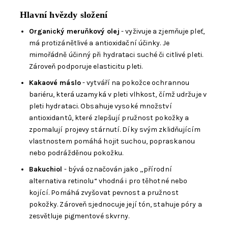
Hlavní hvězdy složení
Organický meruňkový olej
- vyživuje a zjemňuje pleť,
má protizánětlivé a antioxidační účinky. Je
mimořádně účinný při hydrataci suché či citlivé pleti.
Zároveň podporuje elasticitu pleti.
Kakaové máslo
- vytváří na pokožce ochrannou
bariéru, která uzamyká v pleti vlhkost, čímž udržuje v
pleti hydrataci. Obsahuje vysoké množství
antioxidantů, které zlepšují pružnost pokožky a
zpomalují projevy stárnutí. Díky svým zklidňujícím
vlastnostem pomáhá hojit suchou, popraskanou
nebo podrážděnou pokožku.
Bakuchiol
- bývá označován jako „přírodní
alternativa retinolu“ vhodná i pro těhotné nebo
kojící. Pomáhá zvyšovat pevnost a pružnost
pokožky. Zároveň sjednocuje její tón, stahuje póry a
zesvětluje pigmentové skvrny.