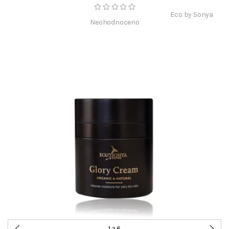
Eco by Sonya
Neohodnoceno
1
z 6