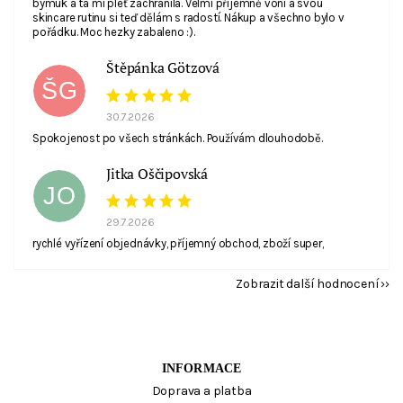
bymuk a ta mi pleť zachránila. Velmi příjemně voní a svou
skincare rutinu si teď dělám s radostí. Nákup a všechno bylo v
pořádku. Moc hezky zabaleno :).
Štěpánka Götzová
ŠG
30.7.2026
Spokojenost po všech stránkách. Používám dlouhodobě.
Jitka Oščipovská
JO
29.7.2026
rychlé vyřízení objednávky, příjemný obchod, zboží super,
Zobrazit další hodnocení
INFORMACE
Doprava a platba