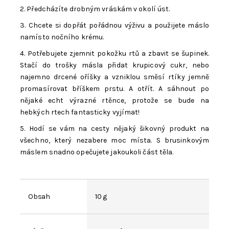
2. Předcházíte drobným vráskám v okolí úst.
3. Chcete si dopřát pořádnou výživu a použijete máslo
namísto nočního krému.
4. Potřebujete zjemnit pokožku rtů a zbavit se šupinek.
Stačí do trošky másla přidat krupicový cukr, nebo
najemno drcené oříšky a vzniklou směsí rtíky jemně
promasírovat bříškem prstu. A otřít. A sáhnout po
nějaké echt výrazné rtěnce, protože se bude na
hebkých rtech fantasticky vyjímat!
5. Hodí se vám na cesty nějaký šikovný produkt na
všechno, který nezabere moc místa. S brusinkovým
máslem snadno opečujete jakoukoli část těla.
Obsah
10 g