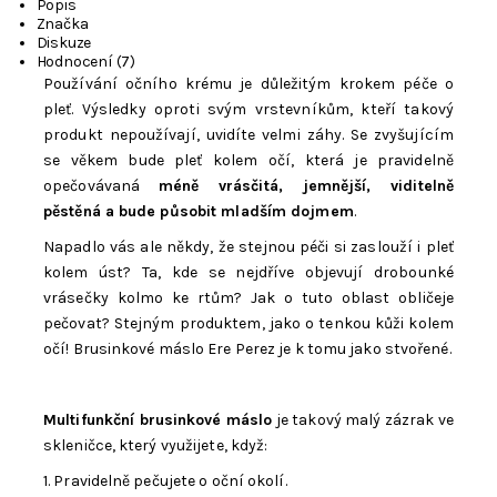
Popis
Značka
Diskuze
Hodnocení (7)
Používání očního krému je důležitým krokem péče o
pleť. Výsledky oproti svým vrstevníkům, kteří takový
produkt nepoužívají, uvidíte velmi záhy. Se zvyšujícím
se věkem bude pleť kolem očí, která je pravidelně
opečovávaná
méně vrásčitá, jemnější, viditelně
pěstěná a bude působit mladším dojmem
.
Napadlo vás ale někdy, že stejnou péči si zaslouží i pleť
kolem úst? Ta, kde se nejdříve objevují drobounké
vrásečky kolmo ke rtům? Jak o tuto oblast obličeje
pečovat? Stejným produktem, jako o tenkou kůži kolem
očí! Brusinkové máslo Ere Perez je k tomu jako stvořené.
Multifunkční brusinkové máslo
je takový malý zázrak ve
skleničce, který využijete, když:
1. Pravidelně pečujete o oční okolí.