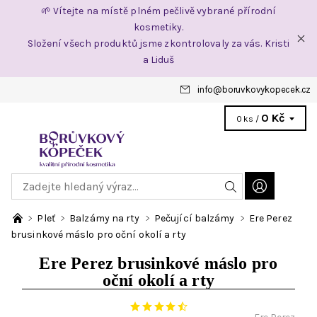
🌱 Vítejte na místě plném pečlivě vybrané přírodní
kosmetiky.
Složení všech produktů jsme zkontrolovaly za vás. Kristi
a Liduš
info
@
boruvkovykopecek.cz
0 Kč
0 ks /
Pleť
Balzámy na rty
Pečující balzámy
Ere Perez
brusinkové máslo pro oční okolí a rty
Ere Perez brusinkové máslo pro
oční okolí a rty