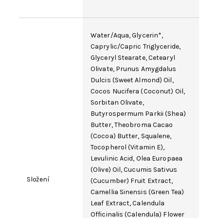
Water
/
Aqua
,
Glycerin
*,
Caprylic/Capric Triglyceride
,
Glyceryl Stearate
,
Cetearyl
Olivate
, Prunus Amygdalus
Dulcis (Sweet Almond) Oil,
Cocos Nucifera (Coconut) Oil
,
Sorbitan Olivate
,
Butyrospermum Parkii (Shea)
Butter,
Theobroma Cacao
(Cocoa) Butter, Squalene,
Tocopherol
(Vitamin E),
Levulinic Acid,
Olea Europaea
(Olive) Oil, Cucumis Sativus
Složení
(Cucumber) Fruit Extract,
Camellia Sinensis
(Green Tea)
Leaf Extract, Calendula
Officinalis (Calendula) Flower