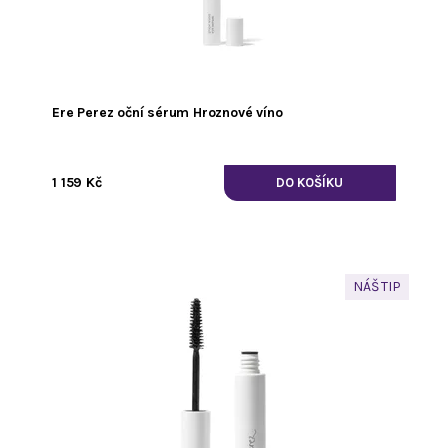
Ere Perez oční sérum Hroznové víno
1 159 Kč
NÁŠ TIP