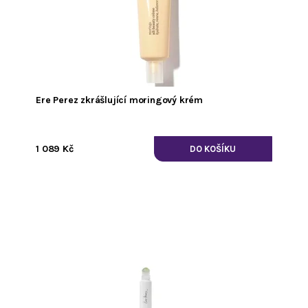
Ere Perez zkrášlující moringový krém
1 089 Kč