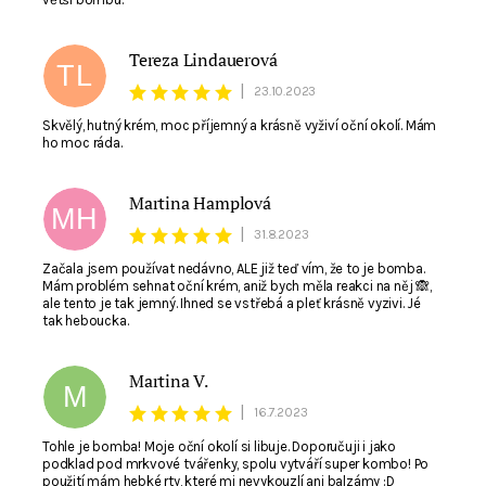
Tereza Lindauerová
TL
|
23.10.2023
Skvělý, hutný krém, moc příjemný a krásně vyživí oční okolí. Mám
ho moc ráda.
Martina Hamplová
MH
|
31.8.2023
Začala jsem používat nedávno, ALE již teď vím, že to je bomba.
Mám problém sehnat oční krém, aniž bych měla reakci na něj 🙈,
ale tento je tak jemný. Ihned se vstřebá a pleť krásně vyzivi. Jé
tak heboucka.
Martina V.
M
|
16.7.2023
Tohle je bomba! Moje oční okolí si libuje. Doporučuji i jako
podklad pod mrkvové tvářenky, spolu vytváří super kombo! Po
použití mám hebké rty, které mi nevykouzlí ani balzámy :D