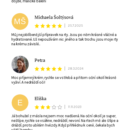
dojde, maličké balení
Michaela Šoltýsová
MŠ
|
25.7.2025
Můj nejoblíbenější přípravek na rty. Jsou po něm krásné vláčné a
Souhlasím se zpracováním
osobních údajů
. E-
hydratované. Už nepoužívám nic jiného a tak trochu jsou moje rty
mail není viditelný pro ostatní nakupující.
na krému závislé..
Petra
P
|
28.3.2024
Moc příjemný krém, rychle se vstřebá a přitom oční okolí krásně
vyživí. A nedráždí oči!
Eliška
E
|
11.11.2023
Já bohužel z másla nejsem moc nadšená. Na oční okolí je super,
neštípe, rychle se vsákne, nedráždí, nevoní. Na rtech mě ale štípe a
dráždí, proto ubírám hvězdy. Když přihlédnu k ceně, čekala bych
větší bombu.