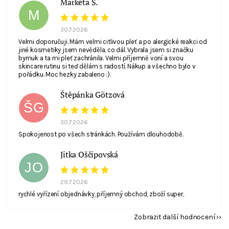
Markéta S.
M
30.7.2026
Velmi doporučuji. Mám velmi citlivou pleť a po alergické reakci od
jiné kosmetiky jsem nevěděla, co dál. Vybrala jsem si značku
bymuk a ta mi pleť zachránila. Velmi příjemně voní a svou
skincare rutinu si teď dělám s radostí. Nákup a všechno bylo v
pořádku. Moc hezky zabaleno :).
Štěpánka Götzová
ŠG
30.7.2026
Spokojenost po všech stránkách. Používám dlouhodobě.
Jitka Oščipovská
JO
29.7.2026
rychlé vyřízení objednávky, příjemný obchod, zboží super,
Zobrazit další hodnocení