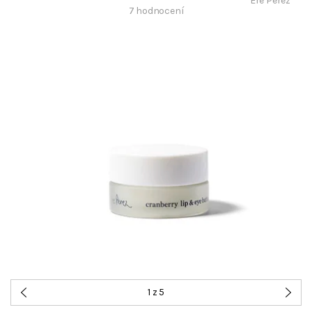
Ere Perez
7 hodnocení
1
z 5