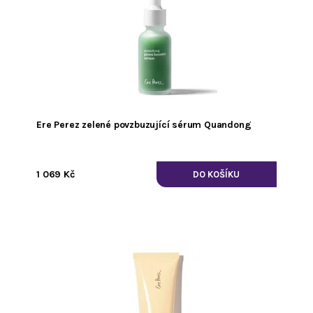
Ere Perez zelené povzbuzující sérum Quandong
1 069 Kč