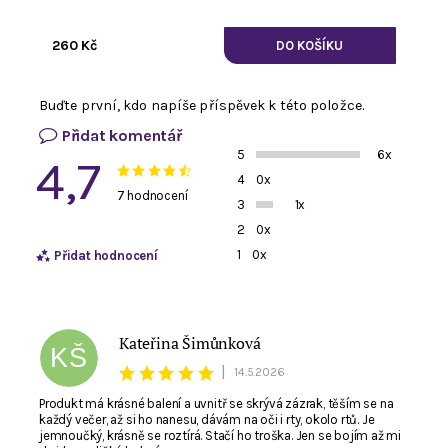
260 Kč
Buďte první, kdo napíše příspěvek k této položce.
Přidat komentář
5
6x
4,7
4
0x
7 hodnocení
3
1x
2
0x
1
0x
Přidat hodnocení
Kateřina Šimůnková
KŠ
|
14.5.2026
Produkt má krásné balení a uvnitř se skrývá zázrak, těším se na
každý večer, až si ho nanesu, dávám na oči i rty, okolo rtů. Je
jemnoučký, krásně se roztírá. Stačí ho troška. Jen se bojím až mi