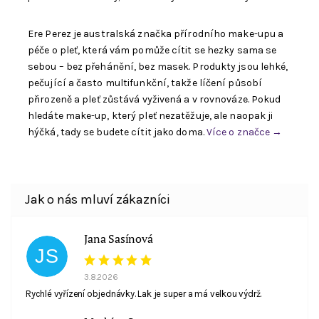
Ere Perez je australská značka přírodního make-upu a
péče o pleť, která vám pomůže cítit se hezky sama se
sebou – bez přehánění, bez masek. Produkty jsou lehké,
pečující a často multifunkční, takže líčení působí
přirozeně a pleť zůstává vyživená a v rovnováze. Pokud
hledáte make-up, který pleť nezatěžuje, ale naopak ji
hýčká, tady se budete cítit jako doma.
Více o značce →
Jana Sasínová
JS
3.8.2026
Rychlé vyřízení objednávky. Lak je super a má velkou výdrž.