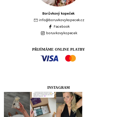
Borůvkový kopeček
info
@
boruvkovykopecek.cz
Facebook
boruvkovykopecek
PŘIJÍMÁME ONLINE PLATBY
INSTAGRAM