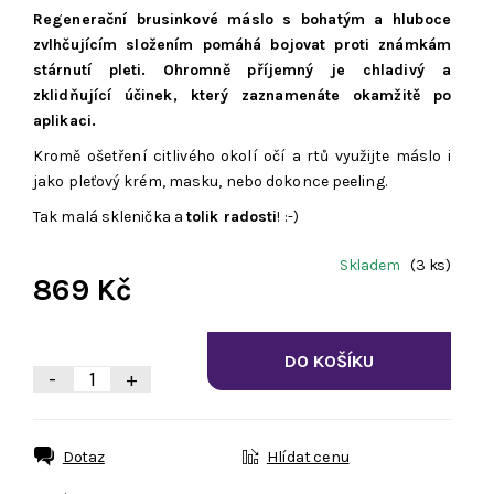
Regenerační brusinkové máslo s bohatým a hluboce
zvlhčujícím složením pomáhá bojovat proti známkám
stárnutí pleti. Ohromně příjemný je chladivý a
zklidňující účinek, který zaznamenáte okamžitě po
aplikaci.
Kromě ošetření citlivého okolí očí a rtů využijte máslo i
jako pleťový krém, masku, nebo dokonce peeling.
Tak malá sklenička a
tolik radosti
! :-)
Skladem
(3 ks)
869 Kč
-
+
Dotaz
Hlídat cenu