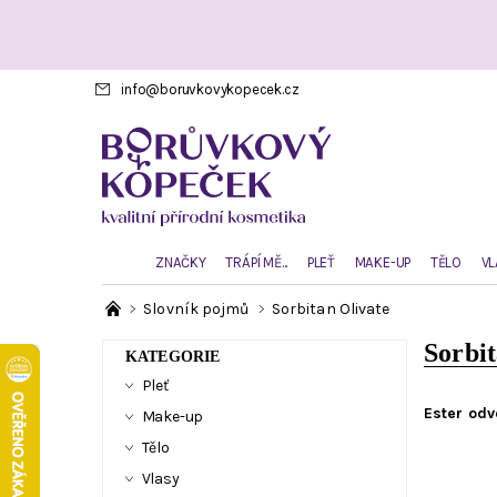
info
@
boruvkovykopecek.cz
ZNAČKY
TRÁPÍ MĚ...
PLEŤ
MAKE-UP
TĚLO
VL
Slovník pojmů
Sorbitan Olivate
Sorbit
KATEGORIE
Pleť
Ester odv
Make-up
Tělo
Vlasy