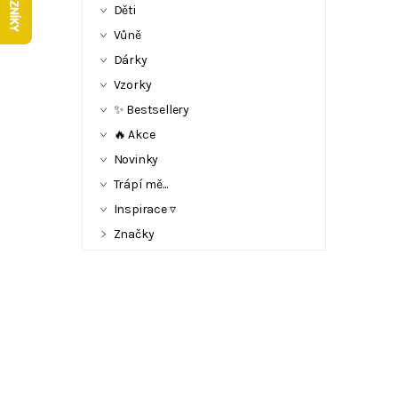
Děti
Vůně
Dárky
Vzorky
✨ Bestsellery
🔥 Akce
Novinky
Trápí mě...
Inspirace ▿
Značky