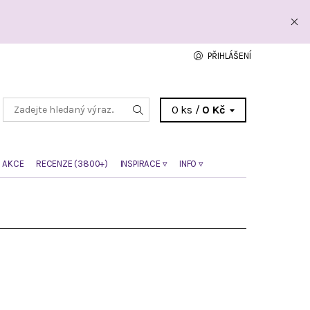
PŘIHLÁŠENÍ
0 ks /
0 Kč
 AKCE
RECENZE (3800+)
INSPIRACE ▿
INFO ▿