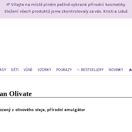
🌱 Vítejte na místě plném pečlivě vybrané přírodní kosmetiky.
Složení všech produktů jsme zkontrolovaly za vás. Kristi a Liduš
ASY
DĚTI
VŮNĚ
VZORKY
POUKAZY
✨ BESTSELLERY
NOVINKY

an Olivate
ozený z olivového oleje, přírodní emulgátor