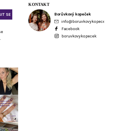
KONTAKT
Borůvkový kopeček
info
@
boruvkovykopecek.cz
Facebook
se
boruvkovykopecek
ů
.