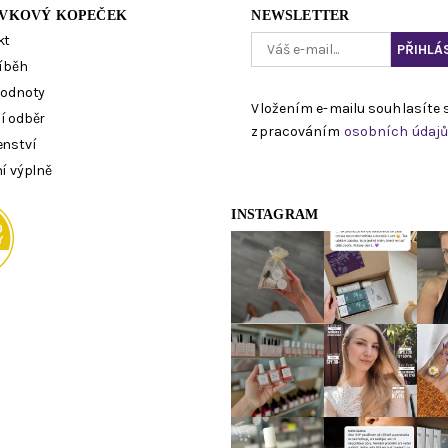
VKOVÝ KOPEČEK
NEWSLETTER
kt
íběh
hodnoty
Vložením e-mailu souhlasíte 
í odběr
zpracováním
osobních údaj
enství
í výplně
INSTAGRAM