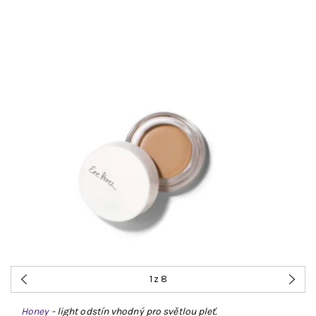
1
z 8
Honey
- light odstín vhodný pro světlou pleť.