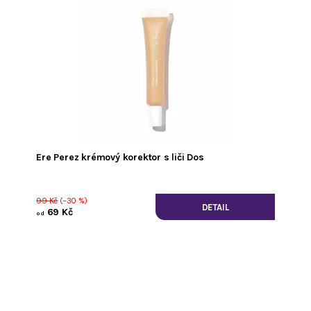
Ere Perez krémový korektor s liči Dos
99 Kč
(–30 %)
DETAIL
69 Kč
od