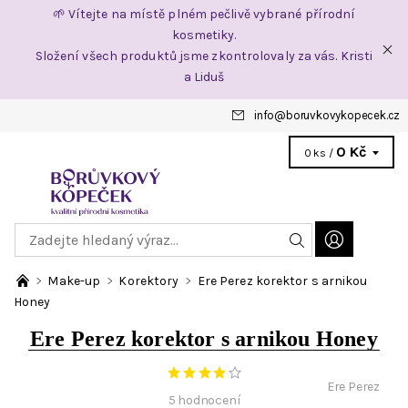
🌱 Vítejte na místě plném pečlivě vybrané přírodní
kosmetiky.
Složení všech produktů jsme zkontrolovaly za vás. Kristi
a Liduš
info
@
boruvkovykopecek.cz
0 Kč
0 ks /
Make-up
Korektory
Ere Perez korektor s arnikou
Honey
Ere Perez korektor s arnikou Honey
Ere Perez
5 hodnocení