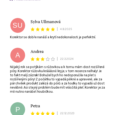
Sylva Ullmanová
SU
|
4.8.2025
Korektor se dobře nanáší a krytí nedokonalosti je perfektní.
Andrea
A
|
22.3.2024
Nějaký rok se potýkám s růžovkou a k tomu mám dost rozšířené
póry. Korektor růžovku krááásně kryje, v tom recenze nelhaly! Je
to fakt malý zázrak! Bohužel bych ho nedoporučila na pleť s
rozšířenými póry! Z počátku to vypadá pěkně a upraveně, ale za
Souhlasím se zpracováním
osobních údajů
. E-
pár chvilek produkt zalézá do pórů a za hoďku to vypadá už dost
mail není viditelný pro ostatní nakupující.
nevábně. Asi stejný problém bude mít vrásčitá pleť. Korektor je za
mě nutno nanášet houbičkou.
Petra
P
|
22.12.2023