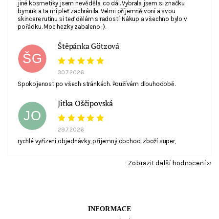
jiné kosmetiky jsem nevěděla, co dál. Vybrala jsem si značku
bymuk a ta mi pleť zachránila. Velmi příjemně voní a svou
skincare rutinu si teď dělám s radostí. Nákup a všechno bylo v
pořádku. Moc hezky zabaleno :).
Štěpánka Götzová
ŠG
30.7.2026
Spokojenost po všech stránkách. Používám dlouhodobě.
Jitka Oščipovská
JO
29.7.2026
rychlé vyřízení objednávky, příjemný obchod, zboží super,
Zobrazit další hodnocení
INFORMACE