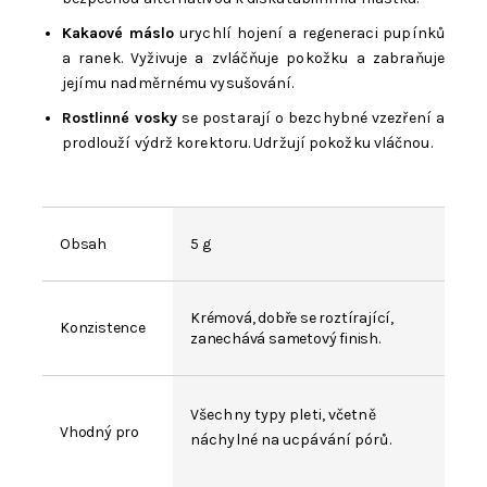
Kakaové máslo
urychlí hojení a regeneraci pupínků
a ranek. Vyživuje a zvláčňuje pokožku a zabraňuje
jejímu nadměrnému vysušování.
Rostlinné vosky
se postarají o bezchybné vzezření a
prodlouží výdrž korektoru. Udržují pokožku vláčnou.
Obsah
5 g
Krémová, dobře se roztírající,
Konzistence
zanechává sametový finish.
Všechny typy pleti, včetně
Vhodný pro
náchylné na ucpávání pórů.