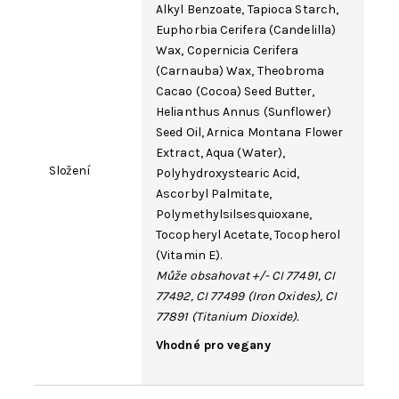
Alkyl Benzoate, Tapioca Starch,
Euphorbia Cerifera (Candelilla)
Wax, Copernicia Cerifera
(Carnauba) Wax,
Theobroma
Cacao
(Cocoa) Seed Butter,
Helianthus Annus (Sunflower)
Seed Oil, Arnica Montana Flower
Extract,
Aqua
(
Water
),
Složení
Polyhydroxystearic Acid,
Ascorbyl Palmitate,
Polymethylsilsesquioxane,
Tocopheryl Acetate
, Tocopherol
(Vitamin E).
Může obsahovat +/-
CI 77491
,
CI
77492
,
CI 77499
(
Iron Oxides
),
CI
77891
(
Titanium Dioxide
).
Vhodné pro vegany