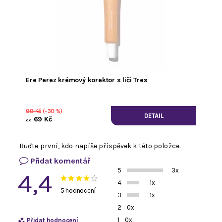
Ere Perez krémový korektor s liči Tres
99 Kč
(–30 %)
DETAIL
69 Kč
od
Buďte první, kdo napíše příspěvek k této položce.
Přidat komentář
5
3x
4,4
4
1x
5 hodnocení
3
1x
2
0x
1
0x
Přidat hodnocení