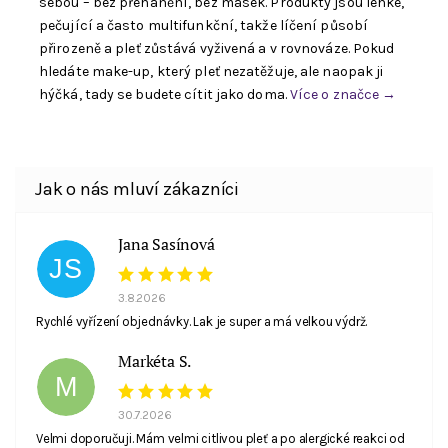
sebou – bez přehánění, bez masek. Produkty jsou lehké,
pečující a často multifunkční, takže líčení působí
přirozeně a pleť zůstává vyživená a v rovnováze. Pokud
hledáte make-up, který pleť nezatěžuje, ale naopak ji
hýčká, tady se budete cítit jako doma.
Více o značce →
Jana Sasínová
JS
3.8.2026
Rychlé vyřízení objednávky. Lak je super a má velkou výdrž.
Markéta S.
M
30.7.2026
Velmi doporučuji. Mám velmi citlivou pleť a po alergické reakci od