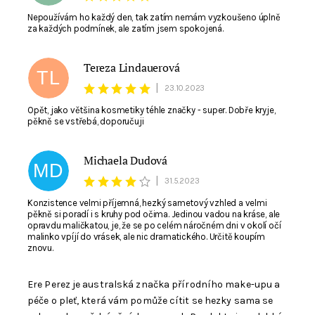
Nepoužívám ho každý den, tak zatím nemám vyzkoušeno úplně
za každých podmínek, ale zatím jsem spokojená.
Tereza Lindauerová
TL
|
23.10.2023
Opět, jako většina kosmetiky téhle značky - super. Dobře kryje,
pěkně se vstřebá, doporučuji
Michaela Dudová
MD
|
31.5.2023
Konzistence velmi příjemná, hezký sametový vzhled a velmi
pěkně si poradí i s kruhy pod očima. Jedinou vadou na kráse, ale
opravdu maličkatou, je, že se po celém náročném dni v okolí očí
malinko vpíjí do vrásek, ale nic dramatického. Určitě koupím
znovu.
Ere Perez je australská značka přírodního make-upu a
péče o pleť, která vám pomůže cítit se hezky sama se