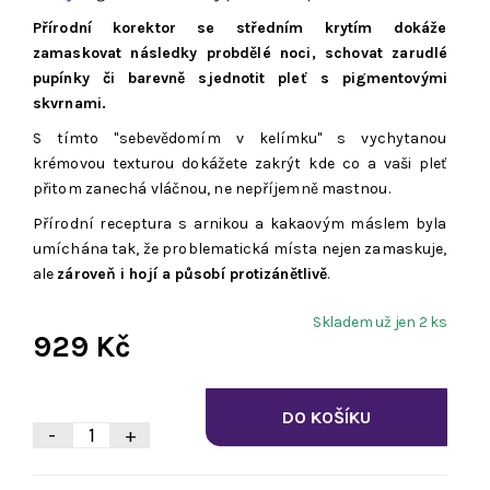
Přírodní korektor se středním krytím dokáže
zamaskovat následky probdělé noci, schovat zarudlé
pupínky či barevně sjednotit pleť s pigmentovými
skvrnami.
S tímto "sebevědomím v kelímku" s vychytanou
krémovou texturou dokážete zakrýt kde co a vaši pleť
přitom zanechá vláčnou, ne nepříjemně mastnou.
Přírodní receptura s arnikou a kakaovým máslem byla
umíchána tak, že problematická místa nejen zamaskuje,
ale
zároveň i hojí a působí protizánětlivě
.
Skladem už jen 2 ks
929 Kč
-
+