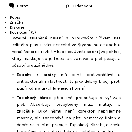
Dotaz
Hlídat cenu
Popis
Značka
Diskuze
Hodnocení (5)
Bytelné skleněné balení s hliníkovým víčkem bez
jediného plastu vás nenechá ve štychu na cestách a
nemá šanci se rozbít v kabelce. Uvnitř se skrývá poklad,
který maskuje, co je třeba, ale zároveň o pleť pečuje a
působí protizánětlivě.
Extrakt z arniky
má silné protizánětlivé a
antibakteriální vlastnosti. Je jako dělaný k boji proti
pupínkům a urychluje jejich hojení.
Tapiokový škrob
přirozeně projasňuje a vyživuje
pleť. Absorbuje přebytečný maz, matuje a
zklidňuje. Díky němu není korektor nepříjemně
mastný, ale zanechává na pleti sametový finish a
dobře se s ním pracuje. Tapiokový škrob je zcela
bezpečnou alternativou k diskutabilnímu mastku.