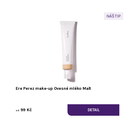
NÁŠ TIP
Ere Perez make-up Ovesné mléko Malt
99 Kč
DETAIL
od