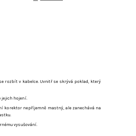
 rozbít v kabelce. Uvnitř se skrývá poklad, který
jejich hojení.
není korektor nepříjemně mastný, ale zanechává na
astku.
měrnému vysušování.