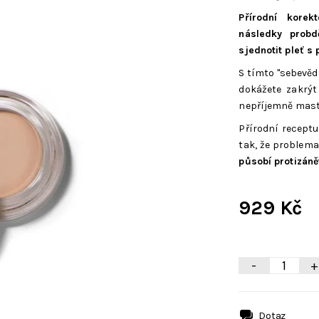
Přírodní kore
následky probd
sjednotit pleť 
S tímto "sebevě
dokážete zakrýt
nepříjemně mast
Přírodní recept
tak, že problema
působí protizáně
929 Kč
-
+
Dotaz