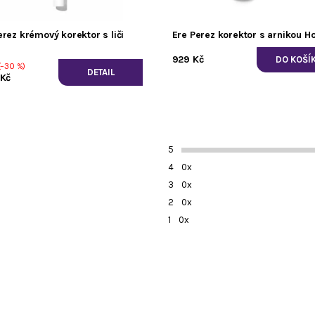
erez krémový korektor s liči
Ere Perez korektor s arnikou H
929 Kč
–30 %)
DETAIL
Kč
5
4
0x
3
0x
2
0x
1
0x