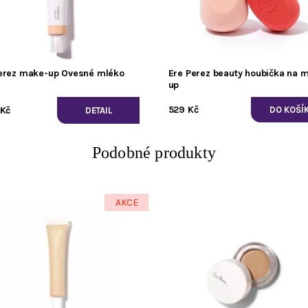
erez make-up Ovesné mléko
Ere Perez beauty houbička na 
up
529 Kč
Kč
DETAIL
Podobné produkty
AKCE