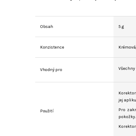
Obsah
5 g
Konzistence
Krémová, 
Všechny 
Vhodný pro
Korektor
jej aplik
Pro zakr
Použití
pokožky.
Korektor