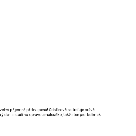
 velmi příjemně překvapená! Odstínově se trefuje právě
ý den a stačí ho opravdu maloučko, takže ten pidi kelímek