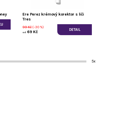
oney
Ere Perez krémový korektor s liči
Tres
99 Kč
(–30 %)
DETAIL
69 Kč
od
5x