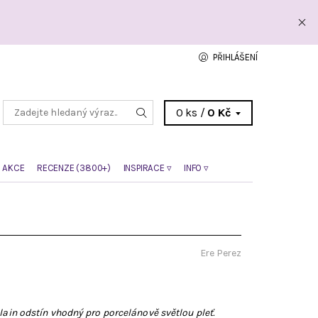
PŘIHLÁŠENÍ
0 ks /
0 Kč
 AKCE
RECENZE (3800+)
INSPIRACE ▿
INFO ▿
Ere Perez
elain odstín vhodný pro porcelánově světlou pleť.