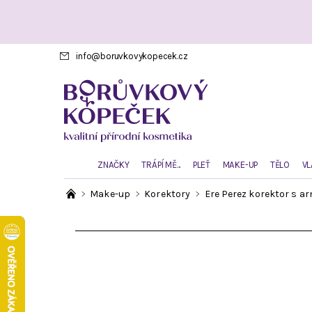
info
@
boruvkovykopecek.cz
ZNAČKY
TRÁPÍ MĚ...
PLEŤ
MAKE-UP
TĚLO
VL
Make-up
Korektory
Ere Perez korektor s ar