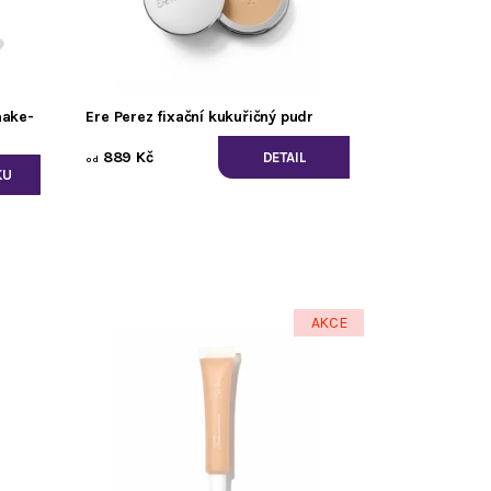
make-
Ere Perez fixační kukuřičný pudr
889 Kč
DETAIL
od
AKCE