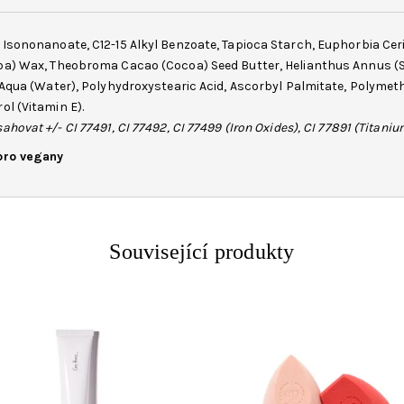
 Isononanoate, C12-15 Alkyl Benzoate, Tapioca Starch, Euphorbia Ceri
ba) Wax,
Theobroma Cacao
(Cocoa) Seed Butter, Helianthus Annus (S
Aqua
(
Water
), Polyhydroxystearic Acid, Ascorbyl Palmitate, Polymet
ol (Vitamin E).
ahovat +/-
CI 77491
,
CI 77492
,
CI 77499
(
Iron Oxides
),
CI 77891
(
Titaniu
pro vegany
Související produkty