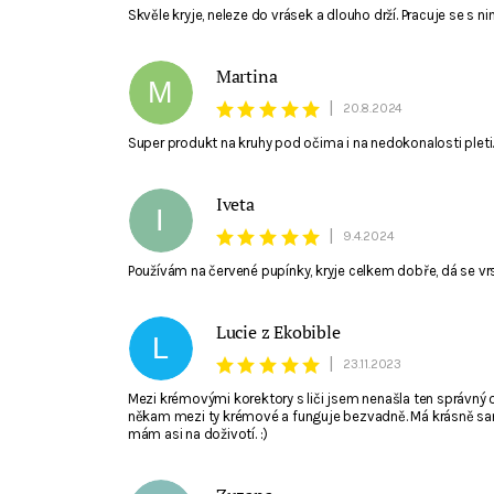
Skvěle kryje, neleze do vrásek a dlouho drží. Pracuje se s
Martina
M
|
20.8.2024
Super produkt na kruhy pod očima i na nedokonalosti pleti
Souhlasím se zpracováním
osobních údajů
. E-ma
Iveta
I
|
9.4.2024
Používám na červené pupínky, kryje celkem dobře, dá se vrs
Lucie z Ekobible
L
|
23.11.2023
Mezi krémovými korektory s liči jsem nenašla ten správný
někam mezi ty krémové a funguje bezvadně. Má krásně same
mám asi na doživotí. :)