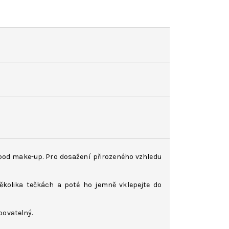
pod make-up. Pro dosažení přirozeného vzhledu
ěkolika tečkách a poté ho jemně vklepejte do
bovatelný.