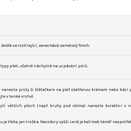
dobře se roztírající, zanechává sametový finish.
typy pleti, včetně náchylné na ucpávání pórů.
 naneste prsty či štětečkem na pleť ošetřenou krémem nebo bází 
ujte v tenké vrstvě.
ytí větších ploch (např. kruhy pod očima) naneste korektor v n
u je třeba jen troška. Navzdory vyšší ceně je kelímek téměř nespotře