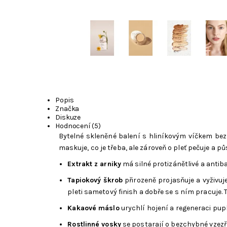
Popis
Značka
Diskuze
Hodnocení (5)
Bytelné skleněné balení s hliníkovým víčkem bez 
maskuje, co je třeba, ale zároveň o pleť pečuje a pů
Extrakt z arniky
má silné protizánětlivé a antiba
Tapiokový škrob
přirozeně projasňuje a vyživu
pleti sametový finish a dobře se s ním pracuje.
Kakaové máslo
urychlí hojení a regeneraci pup
Rostlinné vosky
se postarají o bezchybné vzezře