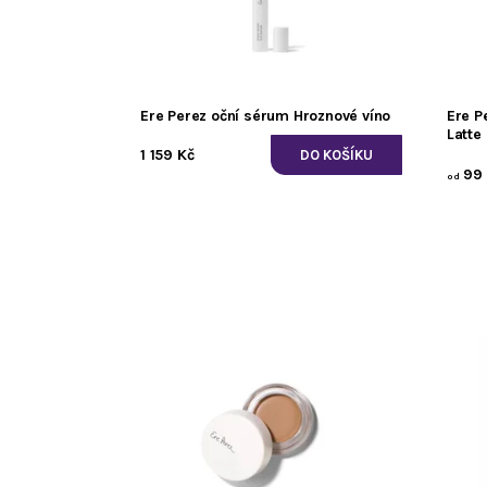
Ere Perez oční sérum Hroznové víno
Ere P
Latte
1 159 Kč
99 
od