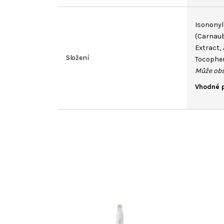
Isononyl
(Carnau
Extract,
Složení
Tocopher
Může obs
Vhodné 