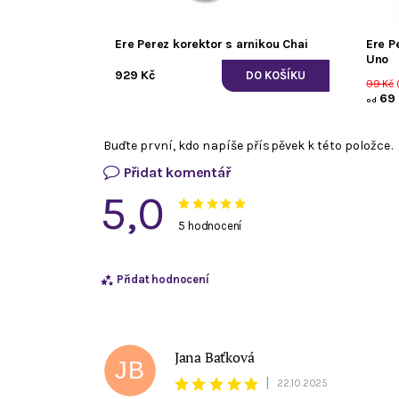
Ere Perez korektor s arnikou Chai
Ere P
Uno
929 Kč
99 Kč
(
69 
od
Buďte první, kdo napíše příspěvek k této položce.
Přidat komentář
5,0
5 hodnocení
Přidat hodnocení
Jana Baťková
JB
|
22.10.2025