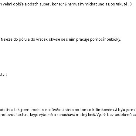
 nim velmi dobře a odstín super .. konečně nemusím míchat Uno a Dos tekuté :-)
. Neleze do póru a do vrácek, skvěle se s ním pracuje pomocí houbičky.
il není viditelný pro ostatní nakupující.
tvit.
 odstín, a tak jsem trochu s nedůvěrou sáhla po tomto kelímkovém. A byla jsem
tovou texturu, kryje výborně a zanechává matný finiš. Vydrží bez problémů cel