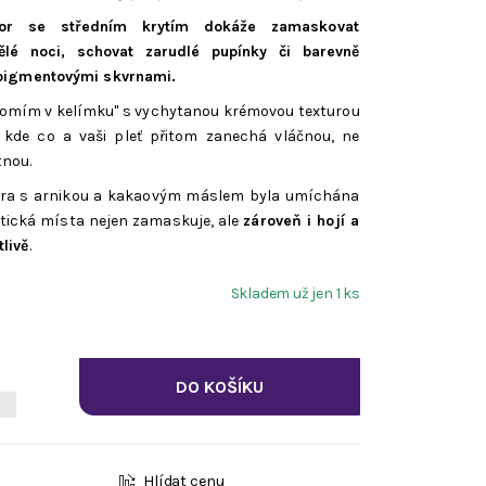
ktor se středním krytím dokáže zamaskovat
ělé noci, schovat zarudlé pupínky či barevně
s pigmentovými skvrnami.
domím v kelímku" s vychytanou krémovou texturou
 kde co a vaši pleť přitom zanechá vláčnou, ne
nou.
ura s arnikou a kakaovým máslem byla umíchána
tická místa nejen zamaskuje, ale
zároveň i hojí a
tlivě
.
Skladem už jen 1 ks
Hlídat cenu