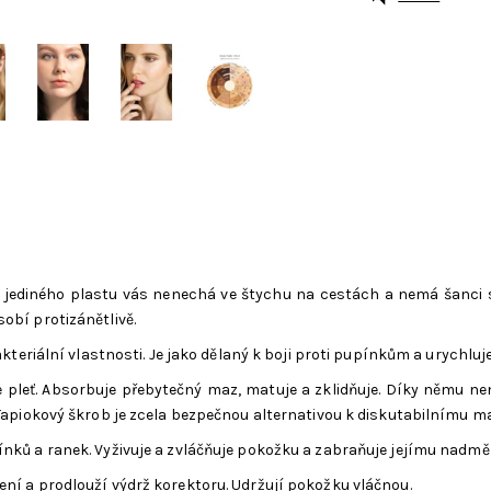
jediného plastu vás nenechá ve štychu na cestách a nemá šanci se
sobí protizánětlivě.
kteriální vlastnosti. Je jako dělaný k boji proti pupínkům a urychluje 
je pleť. Absorbuje přebytečný maz, matuje a zklidňuje. Díky němu 
 Tapiokový škrob je zcela bezpečnou alternativou k diskutabilnímu m
ínků a ranek. Vyživuje a zvláčňuje pokožku a zabraňuje jejímu nad
ní a prodlouží výdrž korektoru. Udržují pokožku vláčnou.