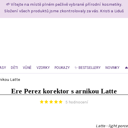
🌱 Vítejte na místě plném pečlivě vybrané přírodní kosmetiky.
Složení všech produktů jsme zkontrolovaly za vás. Kristi a Liduš
ASY
DĚTI
VŮNĚ
VZORKY
POUKAZY
✨ BESTSELLERY
NOVINKY

nikou Latte
Ere Perez korektor s arnikou Latte
5 hodnocení
Latte - light porc