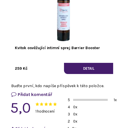
Kvitok osvěžující intimní sprej Barrier Booster
259 Kč
DETAIL
Buďte první, kdo napíše příspěvek k této položce.
Přidat komentář
5
1x
5,0
4
0x
1 hodnocení
3
0x
2
0x