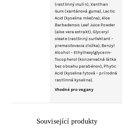
(rastlinný inulín),
Xanthan
Gum
(xantánová guma),
Lactic
Acid
(kyselina mliečna),
Aloe
Barbadensis Leaf Juice
Powder
(aloe vera extrakt),
Glyceryl
oleate
(rastlinný surfaktant –
premasťovacia zložka),
Benzyl
Alcohol
–
Ethylhexylglycerin
-
Tocopherol
(konzervačná látka
bez obsahu parabénov), Phytic
Acid (kyselina fytová – prírodná
rastlinná kyselina).
Vhodné pro vegany
Související produkty