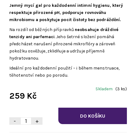
Jemný mycí gel pro každodenní intimní hygienu, který
respektuje přirozené pH, podporuje rovnováhu
mikrobiomu a poskytuje pocit čistoty bez podráždění.
Na rozdíl od běžných přípravků
neobsahuje dráždivé
tenzidy ani parfemaci
. Jeho šetrné složení pomáhá
předcházet narušení přirozené mikroflóry a zároveň
pokožku osvěžuje, zklidňuje a udržuje příjemně
hydratovanou.
Ideální pro každodenní použití – i během menstruace,
těhotenství nebo po porodu.
Skladem
(3 ks)
259 Kč
-
+