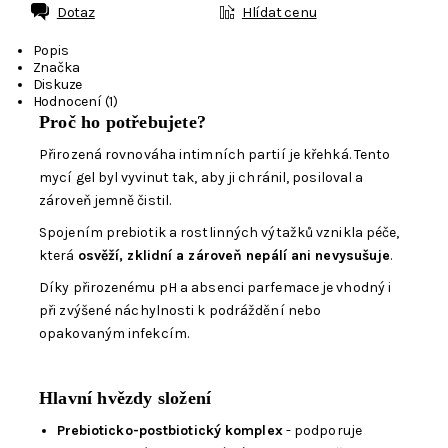
Dotaz
Hlídat cenu
Popis
Značka
Diskuze
Hodnocení (1)
Proč ho potřebujete?
Přirozená rovnováha intimních partií je křehká. Tento
mycí gel byl vyvinut tak, aby ji chránil, posiloval a
zároveň jemně čistil.
Spojením prebiotik a rostlinných výtažků vznikla péče,
která
osvěží, zklidní a zároveň nepálí ani nevysušuje
.
Díky přirozenému pH a absenci parfemace je vhodný i
při zvýšené náchylnosti k podráždění nebo
opakovaným infekcím.
Hlavní hvězdy složení
Prebioticko-postbiotický komplex
- podporuje