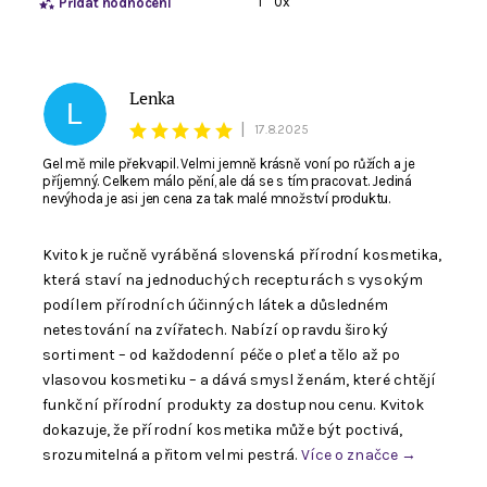
1
0x
Přidat hodnocení
Lenka
L
|
17.8.2025
Gel mě mile překvapil. Velmi jemně krásně voní po růžích a je
příjemný. Celkem málo pění, ale dá se s tím pracovat. Jediná
nevýhoda je asi jen cena za tak malé množství produktu.
Kvitok je ručně vyráběná slovenská přírodní kosmetika,
která staví na jednoduchých recepturách s vysokým
podílem přírodních účinných látek a důsledném
netestování na zvířatech. Nabízí opravdu široký
Souhlasím se zpracováním
osobních údajů
. E-
sortiment – od každodenní péče o pleť a tělo až po
mail není viditelný pro ostatní nakupující.
vlasovou kosmetiku – a dává smysl ženám, které chtějí
funkční přírodní produkty za dostupnou cenu. Kvitok
dokazuje, že přírodní kosmetika může být poctivá,
srozumitelná a přitom velmi pestrá.
Více o značce →