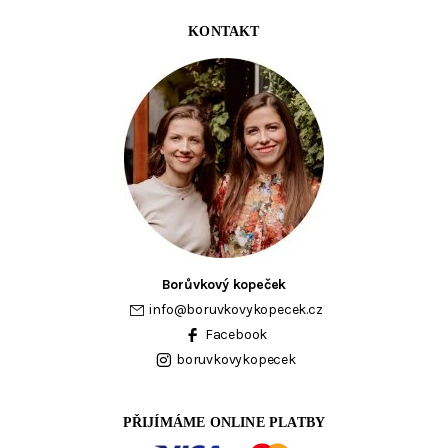
KONTAKT
Borůvkový kopeček
info
@
boruvkovykopecek.cz
Facebook
boruvkovykopecek
PŘIJÍMÁME ONLINE PLATBY