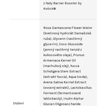
z řady Barrier Booster by
Kvitok®.
Rosa Damascena Flower Water
(kvetinový hydrolát Damašská
ruža),
Glycerin
(rastlinný
glycerín),
Coco Glucoside
(jemný rastlinný tenzid z
kokosového oleja),
Prunus
Armeniaca Kernel Oil
(marhuľový olej),
Yucca
Schidigera Stem Extract
(extrakt Yucca),
Aqua
(voda),
Avena Sativa
Kernel Extract
(ovsený extrakt),
Lactobacillus
Ferment (fermentované
laktobacily),
Inulin
-Alpha-
Složení
Glucan Oligosaccharide