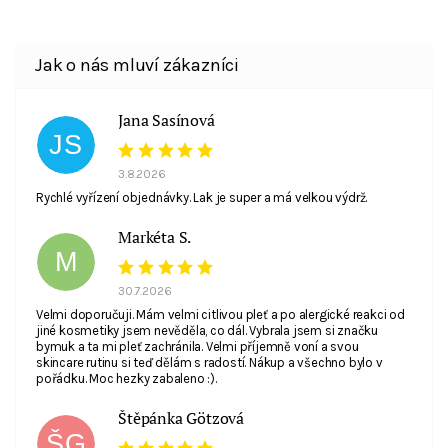
Jana Sasínová
JS
3.8.2026
Rychlé vyřízení objednávky. Lak je super a má velkou výdrž.
Markéta S.
M
30.7.2026
Velmi doporučuji. Mám velmi citlivou pleť a po alergické reakci od
jiné kosmetiky jsem nevěděla, co dál. Vybrala jsem si značku
bymuk a ta mi pleť zachránila. Velmi příjemně voní a svou
skincare rutinu si teď dělám s radostí. Nákup a všechno bylo v
pořádku. Moc hezky zabaleno :).
Štěpánka Götzová
ŠG