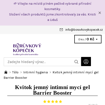
🌱 Vítejte na místě plném pečlivě vybrané přírodní
kosmetiky.
Složení všech produktů jsme zkontrolovaly za vás. Kristi
a Liduš
info
@
boruvkovykopecek.cz
0 Kč
0 ks /
Tělo
Intimní hygiena
Kvitok jemný intimní mycí gel
Barrier Booster
Kvitok jemný intimní mycí gel
Barrier Booster