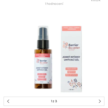
Kvitok
1 hodnocení
1
z 3