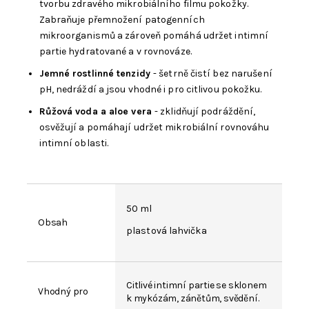
tvorbu zdravého mikrobiálního filmu pokožky.
Zabraňuje přemnožení patogenních
mikroorganismů a zároveň pomáhá udržet intimní
partie hydratované a v rovnováze.
Jemné rostlinné tenzidy
- šetrně čistí bez narušení
pH, nedráždí a jsou vhodné i pro citlivou pokožku.
Růžová voda a aloe vera
- zklidňují podráždění,
osvěžují a pomáhají udržet mikrobiální rovnováhu
intimní oblasti.
50 ml
Obsah
plastová lahvička
Citlivé intimní partie se sklonem
Vhodný pro
k mykózám, zánětům, svědění.