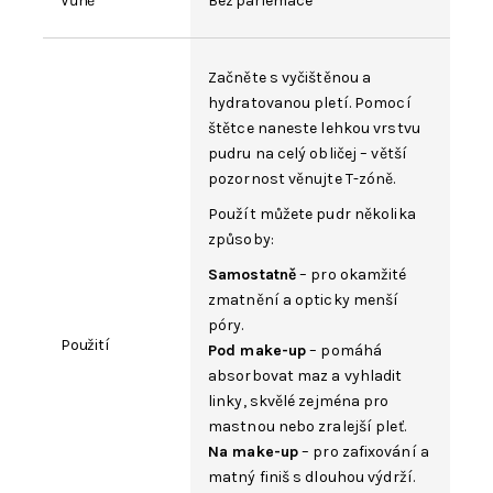
Vůně
Bez parfemace
Začněte s vyčištěnou a
hydratovanou pletí. Pomocí
štětce naneste lehkou vrstvu
pudru na celý obličej – větší
pozornost věnujte T-zóně.
Použít můžete pudr několika
způsoby:
Samostatně
– pro okamžité
zmatnění a opticky menší
póry.
Použití
Pod make-up
– pomáhá
absorbovat maz a vyhladit
linky, skvělé zejména pro
mastnou nebo zralejší pleť.
Na make-up
– pro zafixování a
matný finiš s dlouhou výdrží.