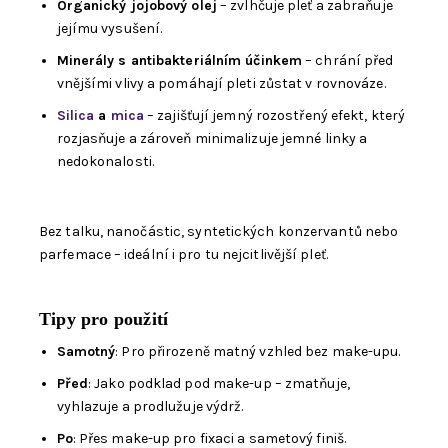
Organický jojobový olej
– zvlhčuje pleť a zabraňuje
jejímu vysušení.
Minerály s antibakteriálním účinkem
– chrání před
vnějšími vlivy a pomáhají pleti zůstat v rovnováze.
Silica
a
mica
– zajišťují jemný rozostřený efekt, který
rozjasňuje a zároveň minimalizuje jemné linky a
nedokonalosti.
Bez talku, nanočástic, syntetických konzervantů nebo
parfemace – ideální i pro tu nejcitlivější pleť.
Tipy pro použití
Samotný
: Pro přirozeně matný vzhled bez make-upu.
Před
: Jako podklad pod make-up – zmatňuje,
vyhlazuje a prodlužuje výdrž.
Po
: Přes make-up pro fixaci a sametový finiš.