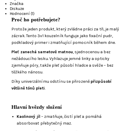
Značka
Diskuze
Hodnocení (1)
Proč ho potřebujete?
Protože jeden produkt, který zvládne práci za tři, je malý
zázrak. Tento 3v1 kouzelník funguje jako fixační pudr,
podkladový primer i zmatňující pomocník během dne.
Pleť zanechá sametově matnou
, sjednocenou a bez
nežádoucího lesku. Vyhlazuje jemné linky a opticky
zjemňuje póry, takže pleť působí hladce a svěže – bez
těžkého nánosu.
Díky univerzálnímu odstínu se přirozeně
přizpůsobí
většině tónů pleti
.
Hlavní hvězdy složení
Kaolinový jíl
– zmatňuje, čistí pleť a pomáhá
absorbovat přebytečný maz.