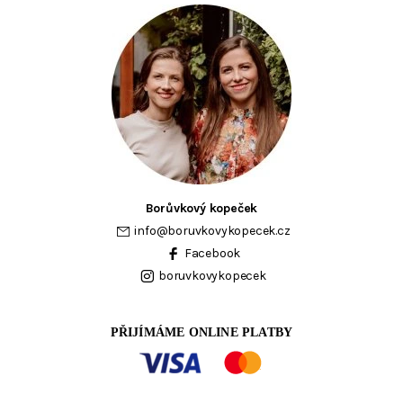
Borůvkový kopeček
info
@
boruvkovykopecek.cz
Facebook
boruvkovykopecek
PŘIJÍMÁME ONLINE PLATBY