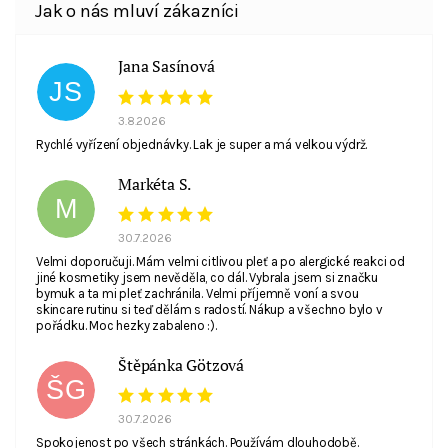
Jana Sasínová
JS
3.8.2026
Rychlé vyřízení objednávky. Lak je super a má velkou výdrž.
Markéta S.
M
30.7.2026
Velmi doporučuji. Mám velmi citlivou pleť a po alergické reakci od
jiné kosmetiky jsem nevěděla, co dál. Vybrala jsem si značku
bymuk a ta mi pleť zachránila. Velmi příjemně voní a svou
skincare rutinu si teď dělám s radostí. Nákup a všechno bylo v
pořádku. Moc hezky zabaleno :).
Štěpánka Götzová
ŠG
30.7.2026
Spokojenost po všech stránkách. Používám dlouhodobě.