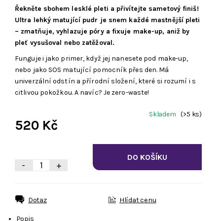
Řekněte sbohem lesklé pleti a přivítejte sametový finiš!
Ultra lehký matující pudr je snem každé mastnější pleti
– zmatňuje, vyhlazuje póry a fixuje make-up, aniž by
pleť vysušoval nebo zatěžoval.
Funguje i jako primer, když jej nanesete pod make-up,
nebo jako SOS matující pomocník přes den. Má
univerzální odstín a přírodní složení, které si rozumí i s
citlivou pokožkou. A navíc? Je zero-waste!
Skladem
(>5 ks)
520 Kč
-
+
Dotaz
Hlídat cenu
Popis