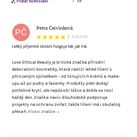
1
0x
Přidat hodnocení
Petra Červinková
PČ
|
15.12.2025
Lehký, příjemné složení. Funguje tak, jak má.
Love Ethical Beauty je britská značka přírodní
dekorativní kosmetiky, která nabízí lehké líčení s
přirozeným výsledkem – od tónujících krémů a make-
upu až po pudry a řasenky. Produkty pleti dodají
potřebné krytí, ale nepůsobí těžce a dobře se nosí
každý den. Značka navíc dlouhodobě podporuje
Souhlasím se zpracováním
osobních údajů
. E-
projekty na ochranu zvířat, takže líčení má i skutečný
mail není viditelný pro ostatní nakupující.
přesah.
Více o značce →