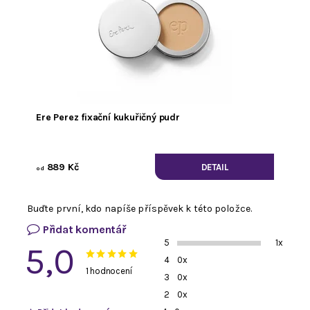
Ere Perez fixační kukuřičný pudr
889 Kč
DETAIL
od
Buďte první, kdo napíše příspěvek k této položce.
Přidat komentář
5
1x
5,0
4
0x
1 hodnocení
3
0x
2
0x