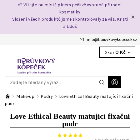
🌱 Vítejte na místě plném pečlivě vybrané přírodní
kosmetiky.
Složení všech produktů jsme zkontrolovaly za vás. Kristi
a Liduš
info
@
boruvkovykopecek.cz
0 Kč
0 ks /
Make-up
Pudry
Love Ethical Beauty matující fixační
pudr
Love Ethical Beauty matující fixační
pudr