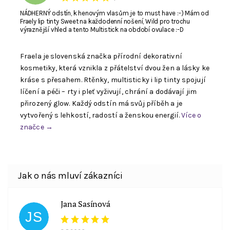
NÁDHERNÝ odstín, k henovým vlasům je to must have :-) Mám od
Fraely lip tinty Sweet na každodenní nošení, Wild pro trochu
výraznější vhled a tento Multistick na období ovulace :-D
Fraela je slovenská značka přírodní dekorativní
kosmetiky, která vznikla z přátelství dvou žen a lásky ke
kráse s přesahem. Rtěnky, multisticky i lip tinty spojují
líčení a péči – rty i pleť vyživují, chrání a dodávají jim
Souhlasím se zpracováním
osobních údajů
. E-
přirozený glow. Každý odstín má svůj příběh a je
mail není viditelný pro ostatní nakupující.
vytvořený s lehkostí, radostí a ženskou energií.
Více o
značce →
Jana Sasínová
JS