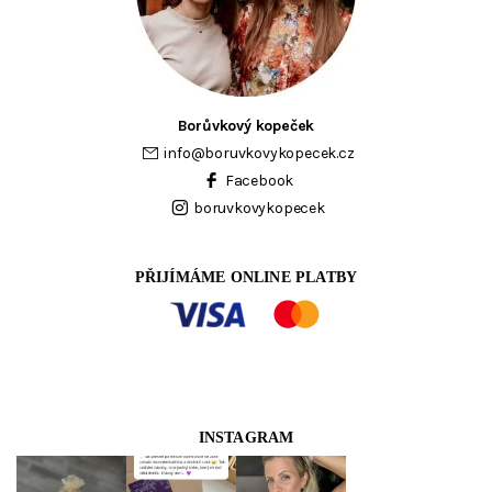
Borůvkový kopeček
info
@
boruvkovykopecek.cz
Facebook
boruvkovykopecek
PŘIJÍMÁME ONLINE PLATBY
INSTAGRAM