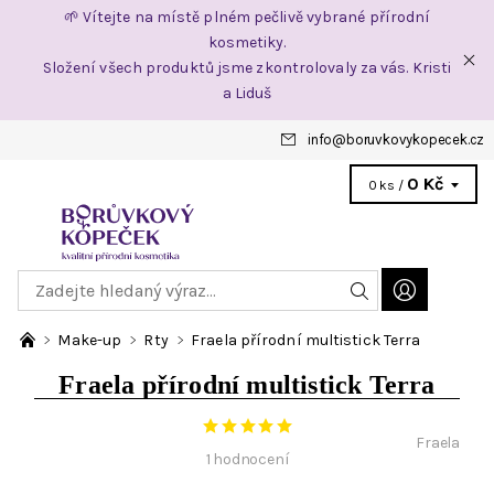
🌱 Vítejte na místě plném pečlivě vybrané přírodní
kosmetiky.
Složení všech produktů jsme zkontrolovaly za vás. Kristi
a Liduš
info
@
boruvkovykopecek.cz
0 Kč
0 ks /
Make-up
Rty
Fraela přírodní multistick Terra
Fraela přírodní multistick Terra
Fraela
1 hodnocení