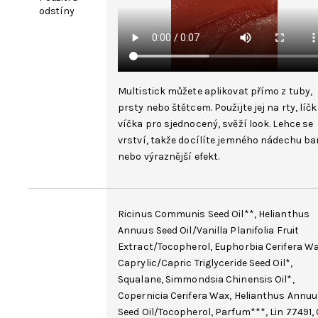
odstíny
Multistick můžete aplikovat přímo z tuby,
prsty nebo štětcem. Použijte jej na rty, líčk
víčka pro sjednocený, svěží look. Lehce se
vrství, takže docílíte jemného nádechu ba
nebo výraznější efekt.
Ricinus Communis Seed Oil
**,
Helianthus
Annuus Seed Oil
/
Vanilla Planifolia Fruit
Extract
/
Tocopherol
,
Euphorbia Cerifera W
Caprylic/Capric Triglyceride
Seed Oil*,
Squalane
,
Simmondsia Chinensis Oil
*,
Copernicia Cerifera Wax
, Helianthus Annu
Seed Oil/Tocopherol,
Parfum
***, Lin 77491,