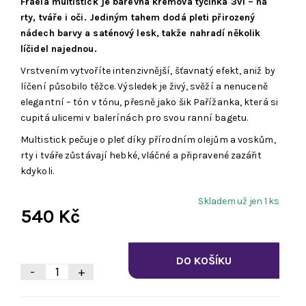
Fraela multistick je barevná krémová tyčinka 3v1 – na
rty, tváře i oči. Jediným tahem dodá pleti přirozený
nádech barvy a saténový lesk, takže nahradí několik
líčidel najednou.
Vrstvením vytvoříte intenzivnější, šťavnatý efekt, aniž by
líčení působilo těžce. Výsledek je živý, svěží a nenuceně
elegantní – tón v tónu, přesně jako šik Pařížanka, která si
cupitá ulicemi v balerínách pro svou ranní bagetu.
Multistick pečuje o pleť díky přírodním olejům a voskům,
rty i tváře zůstávají hebké, vláčné a připravené zazářit
kdykoli.
Skladem už jen 1 ks
540 Kč
-
+