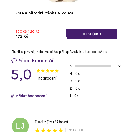
Fraela přírodní rtěnka Nikoleta
590 Kč
(–20 %)
472 Kč
Buďte první, kdo napíše příspěvek k této položce.
Přidat komentář
5
1x
5,0
4
0x
1 hodnocení
3
0x
2
0x
1
0x
Přidat hodnocení
Lucie Jestřábová
LJ
|
31.1.2026