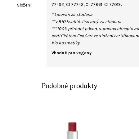
77492
,
CI 77742
, CI 77861, CI 77019.
Složení
* Lisován za studena
**v BIO kvalitě, lisovaný za studena
***100% přírodní původ, surovina akceptova
certifikátem EcoCert ve složení certifikovan
bio kosmetiky
Vhodné pro vegany
Podobné produkty