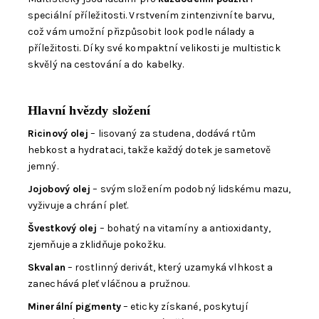
speciální příležitosti. Vrstvením zintenzivníte barvu,
což vám umožní přizpůsobit look podle nálady a
příležitosti. Díky své kompaktní velikosti je multistick
skvělý na cestování a do kabelky.
Hlavní hvězdy složení
Ricinový olej
– lisovaný za studena, dodává rtům
hebkost a hydrataci, takže každý dotek je sametově
jemný.
Jojobový olej
– svým složením podobný lidskému mazu,
vyživuje a chrání pleť.
Švestkový olej
– bohatý na vitamíny a antioxidanty,
zjemňuje a zklidňuje pokožku.
Skvalan
– rostlinný derivát, který uzamyká vlhkost a
zanechává pleť vláčnou a pružnou.
Minerální pigmenty
– eticky získané, poskytují