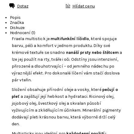
Dotaz
Hlídat cenu
Popis
Značka
Diskuze
Hodnocení (1)
Fraela multistick je
multifunkční líčidlo
, které spojuje
barvu, péči a komfort v jednom produktu. Díky své
krémové textuře se snadno
nanáší prsty nebo štětcem
a
lze jej použít na rty, tváře i oči. Odstíny jsou intenzivní,
přirozené a dlouhotrvající – od jemného nádechu po
výraznější efekt. Pro dokonalé líčení vám stačí doslova
pár vteřin.
Složení obsahuje přírodní oleje a vosky, které
pečují o
pleť
a zajišťují její hebkost a hydrataci. Ricinový olej,
jojobový olej, švestkový olej a skvalan působí
vyživujícím a zklidňujícím účinkem. Minerální pigmenty
dodávají pleti krásnou barvu, která výborně drží celý
den.
Multisticky jsou ideální pro
každodenní použití
i