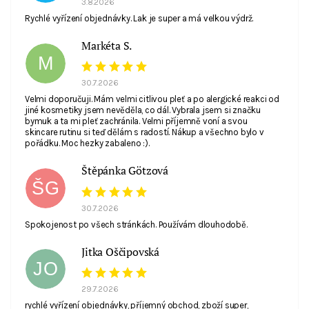
3.8.2026
Rychlé vyřízení objednávky. Lak je super a má velkou výdrž.
Markéta S.
M
30.7.2026
Velmi doporučuji. Mám velmi citlivou pleť a po alergické reakci od
jiné kosmetiky jsem nevěděla, co dál. Vybrala jsem si značku
bymuk a ta mi pleť zachránila. Velmi příjemně voní a svou
skincare rutinu si teď dělám s radostí. Nákup a všechno bylo v
pořádku. Moc hezky zabaleno :).
Štěpánka Götzová
ŠG
30.7.2026
Spokojenost po všech stránkách. Používám dlouhodobě.
Jitka Oščipovská
JO
29.7.2026
rychlé vyřízení objednávky, příjemný obchod, zboží super,