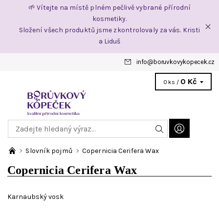
🌱 Vítejte na místě plném pečlivě vybrané přírodní
kosmetiky.
Složení všech produktů jsme zkontrolovaly za vás. Kristi
a Liduš
info
@
boruvkovykopecek.cz
0 Kč
0 ks /
Slovník pojmů
Copernicia Cerifera Wax
Copernicia Cerifera Wax
Karnaubský vosk