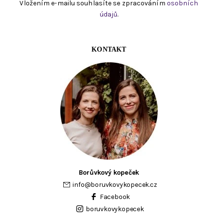
Vložením e-mailu souhlasíte se zpracováním
osobních
údajů
.
KONTAKT
Borůvkový kopeček
info
@
boruvkovykopecek.cz
Facebook
boruvkovykopecek