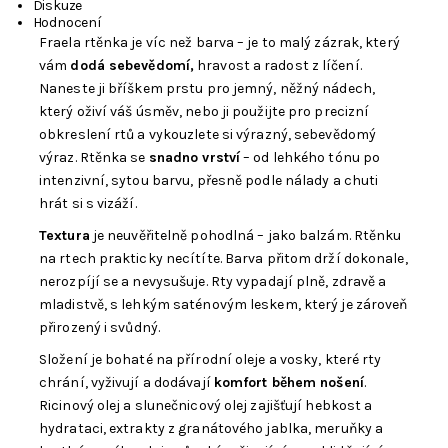
Diskuze
Hodnocení
Fraela rtěnka je víc než barva – je to malý zázrak, který
vám
dodá sebevědomí,
hravost a radost z líčení.
Naneste ji bříškem prstu pro jemný, něžný nádech,
který oživí váš úsměv, nebo ji použijte pro precizní
obkreslení rtů a vykouzlete si výrazný, sebevědomý
výraz. Rtěnka se
snadno vrství
– od lehkého tónu po
intenzivní, sytou barvu, přesně podle nálady a chuti
hrát si s vizáží.
Textura
je neuvěřitelně pohodlná – jako balzám. Rtěnku
na rtech prakticky necítíte. Barva přitom drží dokonale,
nerozpíjí se a nevysušuje. Rty vypadají plně, zdravě a
mladistvě, s lehkým saténovým leskem, který je zároveň
přirozený i svůdný.
Složení je bohaté na přírodní oleje a vosky, které rty
chrání, vyživují a dodávají
komfort během nošení
.
Ricinový olej a slunečnicový olej zajišťují hebkost a
hydrataci, extrakty z granátového jablka, meruňky a