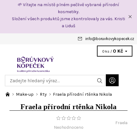
🌱 Vítejte na místě plném pečlivě vybrané přírodní
kosmetiky.
Složení všech produktů jsme zkontrolovaly za vás. Kristi
a Liduš
info
@
boruvkovykopecek.cz
0 Kč
0 ks /
Make-up
Rty
Fraela přírodní rtěnka Nikola
Fraela přírodní rtěnka Nikola
Fraela
Neohodnoceno