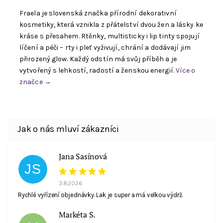
Fraela je slovenská značka přírodní dekorativní
kosmetiky, která vznikla z přátelství dvou žen a lásky ke
kráse s přesahem. Rtěnky, multisticky i lip tinty spojují
líčení a péči – rty i pleť vyživují, chrání a dodávají jim
přirozený glow. Každý odstín má svůj příběh a je
vytvořený s lehkostí, radostí a ženskou energií.
Více o
značce →
Souhlasím se zpracováním
osobních údajů
. E-
Jana Sasínová
mail není viditelný pro ostatní nakupující.
JS
3.8.2026
Rychlé vyřízení objednávky. Lak je super a má velkou výdrž.
Markéta S.