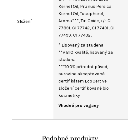
Kernel Oil
, Prunus Persica
Kernel Oil,
Tocopherol
,
Aroma
***,
Tin Oxide
, +/-
CI
Složení
77891
,
CI 77742
,
CI 77491
,
CI
77499
,
CI 77492
.
* Lisovaný za studena
**v BIO kvalitě, lisovaný za
studena
***100% přírodní původ,
surovina akceptovaná
certifikátem EcoCert ve
složení certifikované bio
kosmetiky
Vhodné pro vegany
Podobné produkty