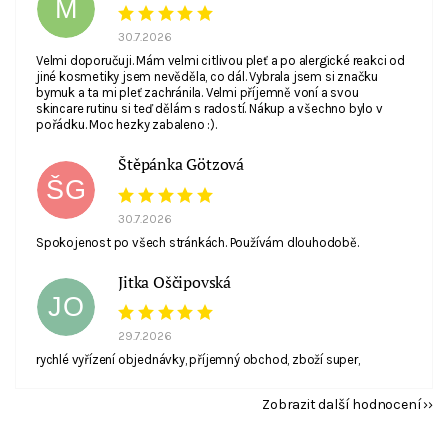
M
30.7.2026
Velmi doporučuji. Mám velmi citlivou pleť a po alergické reakci od
jiné kosmetiky jsem nevěděla, co dál. Vybrala jsem si značku
bymuk a ta mi pleť zachránila. Velmi příjemně voní a svou
skincare rutinu si teď dělám s radostí. Nákup a všechno bylo v
pořádku. Moc hezky zabaleno :).
Štěpánka Götzová
ŠG
30.7.2026
Spokojenost po všech stránkách. Používám dlouhodobě.
Jitka Oščipovská
JO
29.7.2026
rychlé vyřízení objednávky, příjemný obchod, zboží super,
Zobrazit další hodnocení