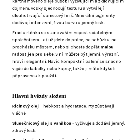
karthámového oleje působí vyživujícím a zklidňujícím
dojmem, vosky sjednocují texturu a vytvářejí
dlouhotrvající sametový finiš. Minerální pigmenty
dodávají intenzivní, živou barvu a jemný lesk.
Fraela rtěnka se stane vaším nepostradatelným
společníkem – ať už jdete do práce, na schůzku, na
procházku městem, nebo si chcete dopřát
malou
radost jen pro sebe
. S ní můžete být jemní, výrazní,
hraví i elegantní. Navíc kompaktní balení se snadno
vejde do kabelky nebo kapsy, takže ji máte kdykoli
připravenou k použití.
Hlavní hvězdy složení
Ricinový olej
– hebkost a hydratace, rty zůstávají
vláčné.
Slunečnicový olej s vanilkou
– vyživuje a dodává jemný,
zdravý lesk.