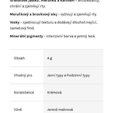
Granátové jablko, meruňka a karthám
– antioxidanty,
chrání a zjemňují rty.
Meruňkový a broskvový olej
– vyživují a zjemňují rty.
Vosky
– sjednocují texturu a dodávají dlouhotrvající,
sametový finiš.
Minerální pigmenty
– intenzivní barva a jemný lesk.
Obsah
4 g
Vhodný pro
Jarní typy a Podzimní typy
Konzistence
Krémová
Vůně
Jemně malinová