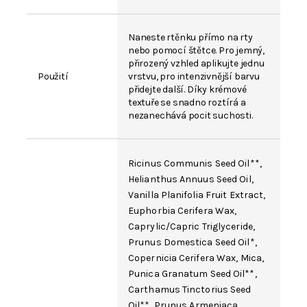
Naneste rtěnku přímo na rty
nebo pomocí štětce. Pro jemný,
přirozený vzhled aplikujte jednu
Použití
vrstvu, pro intenzivnější barvu
přidejte další. Díky krémové
textuře se snadno roztírá a
nezanechává pocit suchosti.
Ricinus Communis Seed Oil
**,
Helianthus Annuus Seed Oil
,
Vanilla Planifolia Fruit Extract
,
Euphorbia Cerifera Wax
,
Caprylic/Capric Triglyceride
,
Prunus Domestica Seed Oil*,
Copernicia Cerifera Wax
,
Mica
,
Punica Granatum
Seed Oil**,
Carthamus Tinctorius Seed
Oil
**,
Prunus Armeniaca