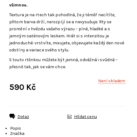
všimnou.
Textura je na rtech tak pohodlná, že ji téměř necítíte,
přitom barva drží, nerozpíjí se a nevysušuje. Rty se
promění v hvězdu vašeho výrazu – plné, hladké a s
jemným saténovým leskem. Hrát si s intenzitou je
jednoduché: vrstvíte, mixujete, objevujete každý den nové
odstíny a variace svého stylu.
S touto rtěnkou můžete být jemná, odvážná i svůdná –
přesně tak, jak se vám chce.
Není skladem
590 Kč
Dotaz
Hlídat cenu
Popis
Značka