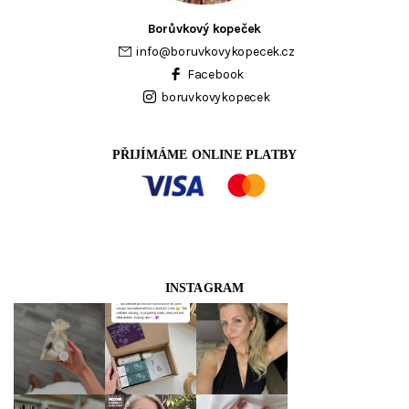
Borůvkový kopeček
info
@
boruvkovykopecek.cz
Facebook
boruvkovykopecek
PŘIJÍMÁME ONLINE PLATBY
INSTAGRAM