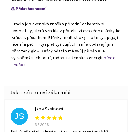
Přidat hodnocení
Fraela je slovenská značka přírodní dekorativní
kosmetiky, která vznikla z přátelství dvou žen a lásky ke
kráse s přesahem. Rtěnky, multisticky i lip tinty spojují
líčení a péči – rty i pleť vyživují, chrání a dodávají jim
přirozený glow. Každý odstín má svůj příběh a je
vytvořený s lehkostí, radostí a ženskou energií.
Více o
značce →
Souhlasím se zpracováním
osobních údajů
. E-
Jana Sasínová
mail není viditelný pro ostatní nakupující.
JS
3.8.2026
Rychlé vyřízení objednávky. Lak je super a má velkou výdrž.