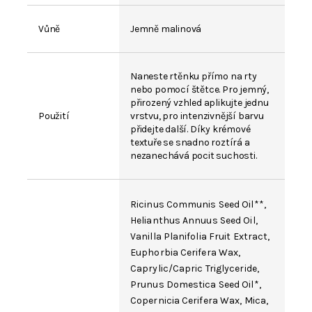
Vůně
Jemně malinová
Naneste rtěnku přímo na rty
nebo pomocí štětce. Pro jemný,
přirozený vzhled aplikujte jednu
Použití
vrstvu, pro intenzivnější barvu
přidejte další. Díky krémové
textuře se snadno roztírá a
nezanechává pocit suchosti.
Ricinus Communis Seed Oil
**,
Helianthus Annuus Seed Oil
,
Vanilla Planifolia Fruit Extract
,
Euphorbia Cerifera Wax
,
Caprylic/Capric Triglyceride
,
Prunus Domestica Seed Oil*,
Copernicia Cerifera Wax
,
Mica
,