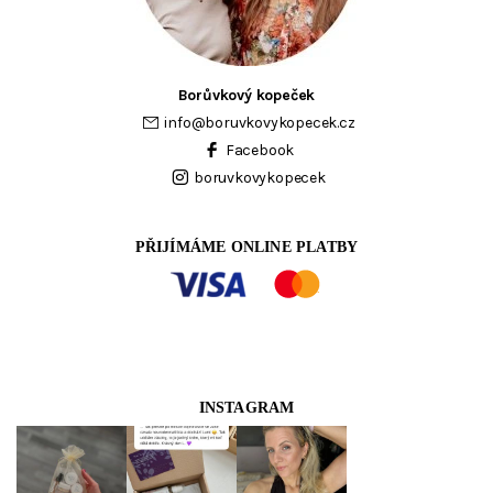
Borůvkový kopeček
info
@
boruvkovykopecek.cz
Facebook
boruvkovykopecek
PŘIJÍMÁME ONLINE PLATBY
INSTAGRAM