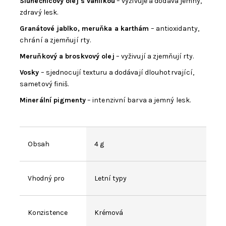
Slunečnicový olej s vanilkou
– vyživuje a dodává jemný,
zdravý lesk.
Granátové jablko, meruňka a karthám
– antioxidanty,
chrání a zjemňují rty.
Meruňkový a broskvový olej
– vyživují a zjemňují rty.
Vosky
– sjednocují texturu a dodávají dlouhotrvající,
sametový finiš.
Minerální pigmenty
– intenzivní barva a jemný lesk.
Obsah
4 g
Vhodný pro
Letní typy
Konzistence
Krémová