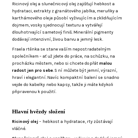
Ricinový olej a slunečnicový olej zajišťují hebkost a
hydrataci, extrakty z granátového jablka, meruňky a
karthámového oleje působí vyživujícím a zklidňujícím
dojmem, vosky sjednocují texturu a vytvářejí
dlouhotrvající sametový finiš. Minerální pigmenty
dodávají intenzivní, živou barvu a jemný lesk.
Fraela rtěnka se stane vaším nepostradatelným
společníkem – ať už jdete do práce, na schůzku, na
procházku městem, nebo si chcete dopřát
malou
radost jen pro sebe
. S ní můžete být jemní, výrazní,
hraví i elegantní. Navíc kompaktní balení se snadno
vejde do kabelky nebo kapsy, takže ji máte kdykoli
připravenou k použití.
Hlavní hvězdy složení
Ricinový olej
– hebkost a hydratace, rty zůstávají
vláčné.