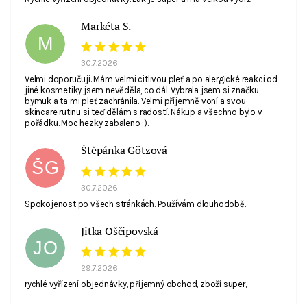
Markéta S.
M
30.7.2026
Velmi doporučuji. Mám velmi citlivou pleť a po alergické reakci od
jiné kosmetiky jsem nevěděla, co dál. Vybrala jsem si značku
bymuk a ta mi pleť zachránila. Velmi příjemně voní a svou
skincare rutinu si teď dělám s radostí. Nákup a všechno bylo v
pořádku. Moc hezky zabaleno :).
Štěpánka Götzová
ŠG
30.7.2026
Spokojenost po všech stránkách. Používám dlouhodobě.
Jitka Oščipovská
JO
29.7.2026
rychlé vyřízení objednávky, příjemný obchod, zboží super,