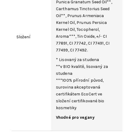
Punica Granatum
Seed Oil**,
Carthamus Tinctorius Seed
Oil
**,
Prunus Armeniaca
Kernel Oil
, Prunus Persica
Kernel Oil,
Tocopherol
,
Aroma
***,
Tin Oxide
, +/-
CI
Složení
77891
,
CI 77742
,
CI 77491
,
CI
77499
,
CI 77492
.
* Lisovaný za studena
**v BIO kvalitě, lisovaný za
studena
***100% přírodní původ,
surovina akceptovaná
certifikátem EcoCert ve
složení certifikované bio
kosmetiky
Vhodné pro vegany