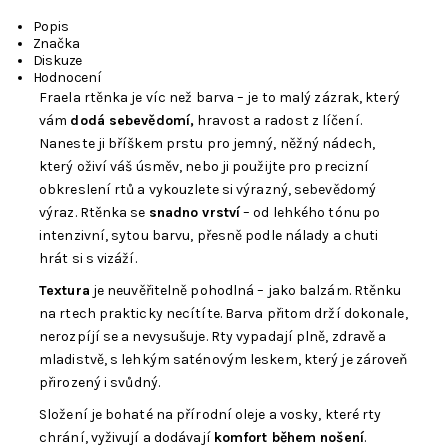
Popis
Značka
Diskuze
Hodnocení
Fraela rtěnka je víc než barva – je to malý zázrak, který
vám
dodá sebevědomí,
hravost a radost z líčení.
Naneste ji bříškem prstu pro jemný, něžný nádech,
který oživí váš úsměv, nebo ji použijte pro precizní
obkreslení rtů a vykouzlete si výrazný, sebevědomý
výraz. Rtěnka se
snadno vrství
– od lehkého tónu po
intenzivní, sytou barvu, přesně podle nálady a chuti
hrát si s vizáží.
Textura
je neuvěřitelně pohodlná – jako balzám. Rtěnku
na rtech prakticky necítíte. Barva přitom drží dokonale,
nerozpíjí se a nevysušuje. Rty vypadají plně, zdravě a
mladistvě, s lehkým saténovým leskem, který je zároveň
přirozený i svůdný.
Složení je bohaté na přírodní oleje a vosky, které rty
chrání, vyživují a dodávají
komfort během nošení
.