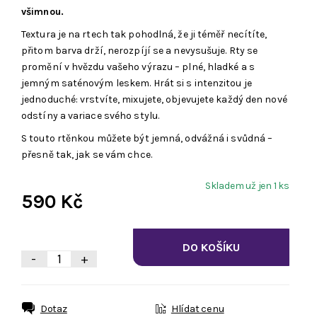
všimnou.
Textura je na rtech tak pohodlná, že ji téměř necítíte,
přitom barva drží, nerozpíjí se a nevysušuje. Rty se
promění v hvězdu vašeho výrazu – plné, hladké a s
jemným saténovým leskem. Hrát si s intenzitou je
jednoduché: vrstvíte, mixujete, objevujete každý den nové
odstíny a variace svého stylu.
S touto rtěnkou můžete být jemná, odvážná i svůdná –
přesně tak, jak se vám chce.
Skladem už jen 1 ks
590 Kč
-
+
Dotaz
Hlídat cenu