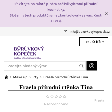
🌱 Vítejte na místě plném pečlivě vybrané přírodní
kosmetiky.
Složení všech produktů jsme zkontrolovaly za vás. Kristi
a Liduš
info
@
boruvkovykopecek.cz
0 Kč
0 ks /
Make-up
Rty
Fraela přírodní rtěnka Tina
Fraela přírodní rtěnka Tina
Fraela
Neohodnoceno