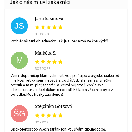
Jana Sasínová
JS
3.8.2026
Rychlé vyřízení objednávky. Lak je super a má velkou výdrž.
Markéta S.
M
30.7.2026
Velmi doporučuji. Mám velmi citlivou pleť a po alergické reakci od
jiné kosmetiky jsem nevěděla, co dál. Vybrala jsem si značku
bymuk a ta mi pleť zachránila. Velmi příjemně voní a svou
skincare rutinu si teď dělám s radostí. Nákup a všechno bylo v
pořádku. Moc hezky zabaleno :).
Štěpánka Götzová
ŠG
30.7.2026
Spokojenost po všech stránkách. Používám dlouhodobě.