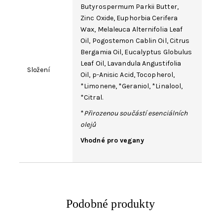
Butyrospermum Parkii Butter
,
Zinc Oxide
,
Euphorbia Cerifera
Wax
,
Melaleuca Alternifolia Leaf
Oil
,
Pogostemon Cablin Oil
,
Citrus
Bergamia Oil
,
Eucalyptus Globulus
Leaf Oil,
Lavandula Angustifolia
Složení
Oil
,
p-Anisic Acid,
Tocopherol,
*
Limonene
, *
Geraniol
, *
Linalool
,
*
Citral
.
*
Přirozenou součástí esenciálních
olejů
Vhodné pro vegany
Podobné produkty