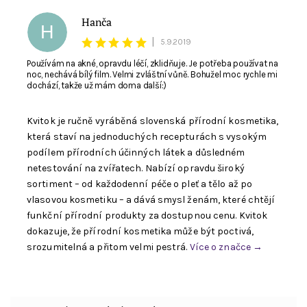
Hanča
H
|
5.9.2019
Používám na akné, opravdu léčí, zklidňuje. Je potřeba používat na
noc, nechává bílý film. Velmi zvláštní vůně. Bohužel moc rychle mi
dochází, takže už mám doma další:)
Kvitok je ručně vyráběná slovenská přírodní kosmetika,
která staví na jednoduchých recepturách s vysokým
podílem přírodních účinných látek a důsledném
netestování na zvířatech. Nabízí opravdu široký
sortiment – od každodenní péče o pleť a tělo až po
vlasovou kosmetiku – a dává smysl ženám, které chtějí
funkční přírodní produkty za dostupnou cenu. Kvitok
dokazuje, že přírodní kosmetika může být poctivá,
srozumitelná a přitom velmi pestrá.
Více o značce →