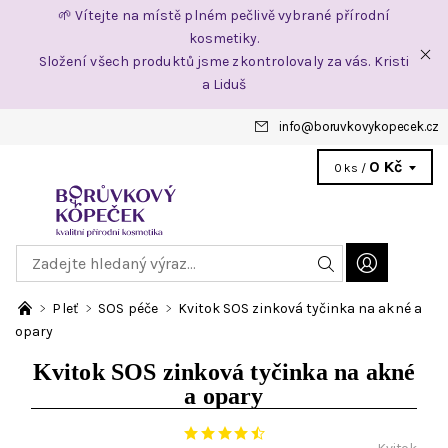
🌱 Vítejte na místě plném pečlivě vybrané přírodní
kosmetiky.
Složení všech produktů jsme zkontrolovaly za vás. Kristi
a Liduš
info
@
boruvkovykopecek.cz
0 Kč
0 ks /
Pleť
SOS péče
Kvitok SOS zinková tyčinka na akné a
opary
Kvitok SOS zinková tyčinka na akné
a opary