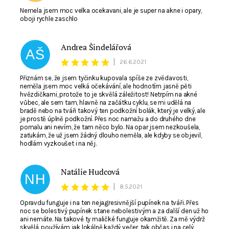
Nemela jsem moc velka ocekavani, ale je super na akne i opary,
oboji rychle zaschlo
Andrea Šindelářová
AŠ
|
26.6.2021
Přiznám se, že jsem tyčinku kupovala spíše ze zvědavosti,
neměla jsem moc velká očekávání, ale hodnotím jasně pěti
hvězdičkami, protože to je skvělá záležitost! Netrpím na akné
vůbec, ale sem tam, hlavně na začátku cyklu, se mi udělá na
bradě nebo na tváři takový ten podkožní bolák, který je velký, ale
je prostě úplně podkožní. Přes noc namažu a do druhého dne
pomalu ani nevím, že tam něco bylo. Na opar jsem nezkoušela,
zaťukám, že už jsem žádný dlouho neměla, ale kdyby se objevil,
hodlám vyzkoušet i na něj.
Natálie Hudcová
NH
|
8.5.2021
Opravdu funguje i na ten nejagresivnější pupínek na tváři. Přes
noc se bolestivý pupínek stane nebolestivým a za další den už ho
ani nemáte. Na takové ty maličké funguje okamžitě. Za mě výdrž
skvělá, používám jak lokálně každý večer, tak občas i na celý