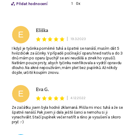
1
0x
Přidat hodnocení
Eliška
E
|
19.3.2023
I když je tyčinka poměrně tuhá a špatně se nanáší, musím dát 5
hvězdiček za účinky. V případě počínající oparu hned natřu a do 3
dnů mám po oparu (puchýř se ani neudělá a zinek ho vysuší).
Natírám pouze prsty, abych tyčinku neinfikovala a vydrží opravdu
dlouho. Na akné nepoužívám, mám pleť bez pupínků. Až někdy
dojde, určitě koupím znovu.
Eva G.
E
|
4.12.2022
Souhlasím se zpracováním
osobních údajů
. E-
mail není viditelný pro ostatní nakupující.
Ze začátku jsem byla hodně zklamaná. Přišla mi moc tuhá a že se
špatně nanáší. Pak jsem ji dala ještě šanci a nemohu si ji
vynachválit. Stačí pupínek večer natřít a ráno je vysušení a skoro
pryč :-)