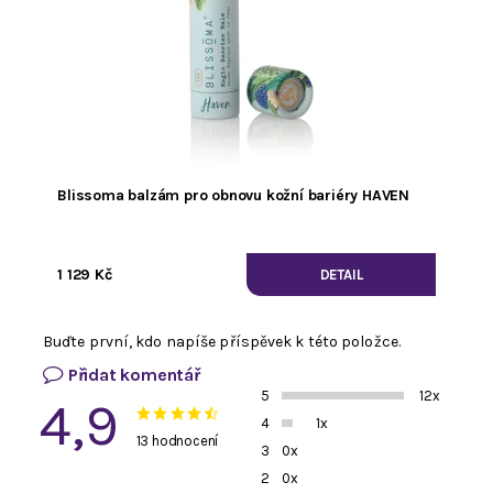
Blissoma balzám pro obnovu kožní bariéry HAVEN
1 129 Kč
DETAIL
Buďte první, kdo napíše příspěvek k této položce.
Přidat komentář
5
12x
4,9
4
1x
13 hodnocení
3
0x
2
0x