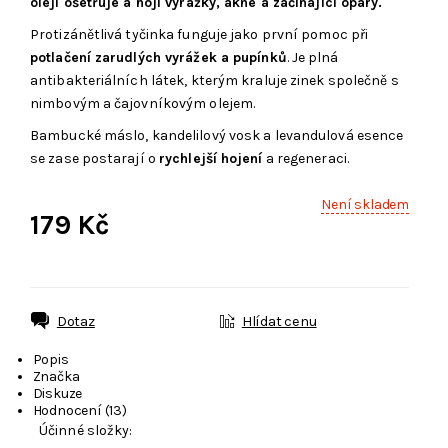
oleji ošetřuje a hojí vyrážky, akné a začínající opary.
Protizánětlivá tyčinka funguje jako první pomoc při
potlačení zarudlých vyrážek a pupínků
. Je plná
antibakteriálních látek, kterým kraluje zinek společně s
nimbovým a čajovníkovým olejem.
Bambucké máslo, kandelilový vosk a levandulová esence
se zase postarají o
rychlejší hojení
a regeneraci.
Není skladem
179 Kč
Dotaz
Hlídat cenu
Popis
Značka
Diskuze
Hodnocení (13)
Účinné složky: