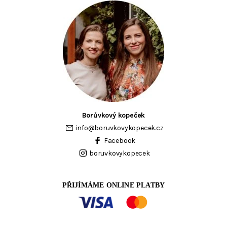
Borůvkový kopeček
info
@
boruvkovykopecek.cz
Facebook
boruvkovykopecek
PŘIJÍMÁME ONLINE PLATBY