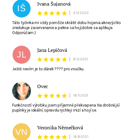
Ivana Šujanová
IŠ
|
4.12.2022
Táto tyčinka mi vždy pomôže skrátiť dobu hojenia akne,rýchlo
zredukuje zacervenanie a pekne sa hojí,dobre sa aplikuje.
Odporúčam:)
Jana Lepičová
JL
|
8.12.2021
Ještě nevím je to dárek ???? pro vnučku.
Ovec
O
|
18.11.2021
Funkčností výrobku jsem příjemně překvapena. Na drobnější
pupínky je ideální, opravdu rychleji mizí a hojí se.
Veronika Němečková
VN
|
16.8.2021