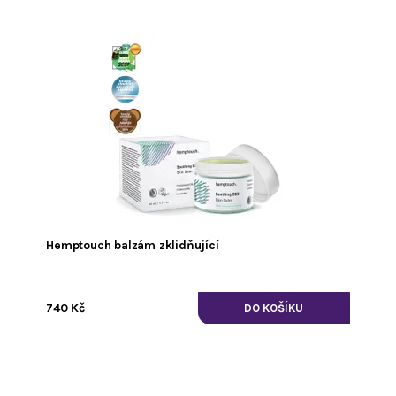
Hemptouch balzám zklidňující
740 Kč