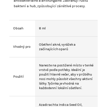
antibakteriálně a antifungálně. Zabraňují růstu
bakterií a hub, způsobující zánětlivé procesy.
Obsah
8 ml
Ošetření akné, vyrážek a
Vhodný pro
začínajících oparů
Naneste na postižené místo v tenké
vrstvě podle potřeby. Ideální je
použití hlavně večer, aby v průběhu
Použití
noci mohly působit všechny aktivní
látky. Tyčinka je vhodná na
každodenní lokální ošetření.
Azadirachta Indica Seed Oil
,