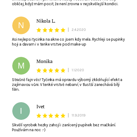
obličej, když mám pocit, že není zrovna v nejskvělejší kondici.
Nikola L.
N
|
2.4.2020
Asi nejlepsi tycinka na akne co jsem kdy mela. Rychleji se pupinky
hoji a davam i v tenke vrstve pod make-up
Monika
M
|
1.1.2020
Strašně fajn věc! Tyčinka má opravdu výborný zklidňující efekt a
zajímavou vůni. V tenké vrstvě nebarví, v tlustší zanechává bílý
film.
Ivet
I
|
11.9.2019
Skvělí vyrobek hezky zahojí i zanícený pupínek bez mačkání.
Používám na noc :-)