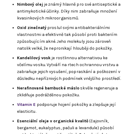
Nimbový olej
je známý hlavně pro své antiseptické a
antimykotické účinky. Díky nim zabraňuje množení
kvasinkových mikroorganismů.
Oxid zinečnatý
proslul svými antibakteriálními
vlastnostmi a efektivně tak působí proti bakteriím
způsobujícím akné. Jeho molekuly jsou zároveň
natolik velké, že nepronikají hlouběji do pokožky.
Kandelilový vosk
je rostlinnou alternativou ke
včelímu vosku. Vytváří na rtech ochrannou vrstvu a
zabraňuje jejich vysušení, popraskání a poškození v
důsledku nepříznivých podmínek vnějšího prostředí.
Nerafinované bambucké máslo
skvěle regeneruje a
zklidňuje podrážděnou pokožku.
Vitamin E
podporuje hojení pokožky a zlepšuje její
elasticitu.
Esenciální oleje v organické kvalitě
(čajovník,
bergamot, eukalyptus, pačuli a levandule) působí