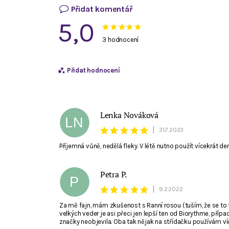
Přidat komentář
5,0
3 hodnocení
Přidat hodnocení
Lenka Nováková
LN
|
31.7.2023
Příjemná vůně, nedělá fleky. V létě nutno použít vícekrát de
Petra P.
P
|
9.2.2022
Za mě fajn, mám zkušenost s Ranní rosou (tuším, že se to 
Souhlasím se zpracováním
osobních údajů
. E-ma
velkých veder je asi přeci jen lepší ten od Biorythme, pří
značky neobjevila. Oba tak nějak na střídačku používám víc