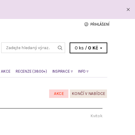
PŘIHLÁŠENÍ
0 ks /
0 Kč
 AKCE
RECENZE (3800+)
INSPIRACE ▿
INFO ▿
AKCE
KONČÍ V NABÍDCE
Kvitok