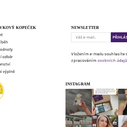
VKOVÝ KOPEČEK
NEWSLETTER
kt
íběh
hodnoty
Vložením e-mailu souhlasíte 
í odběr
zpracováním
osobních údaj
enství
í výplně
INSTAGRAM