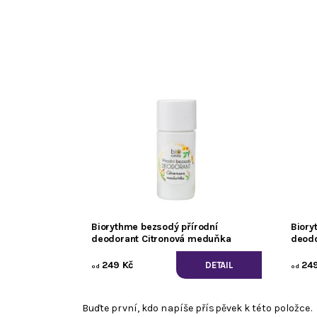
Biorythme bezsodý přírodní
Biory
deodorant Citronová meduňka
deodo
249 Kč
249
DETAIL
od
od
Buďte první, kdo napíše příspěvek k této položce.