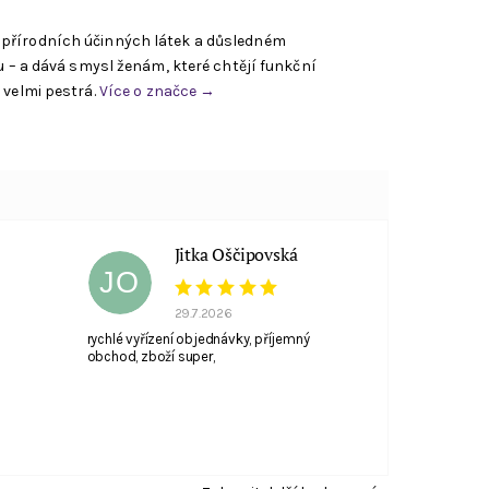
 přírodních účinných látek a důsledném
u – a dává smysl ženám, které chtějí funkční
 velmi pestrá.
Více o značce →
Jitka Oščipovská
JO
29.7.2026
rychlé vyřízení objednávky, příjemný
obchod, zboží super,