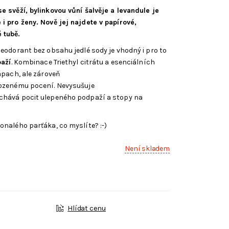
e svěží, bylinkovou vůní šalvěje a levandule je
i pro ženy. Nově jej najdete v papírové,
 tubě.
deodorant bez obsahu jedlé sody je vhodný i pro to
paží
. Kombinace Triethyl citrátu a esenciálních
ápach, ale zároveň
rozenému pocení. Nevysušuje
chává pocit ulepeného podpaží a stopy na
onalého parťáka, co myslíte? :-)
Není skladem
Hlídat cenu