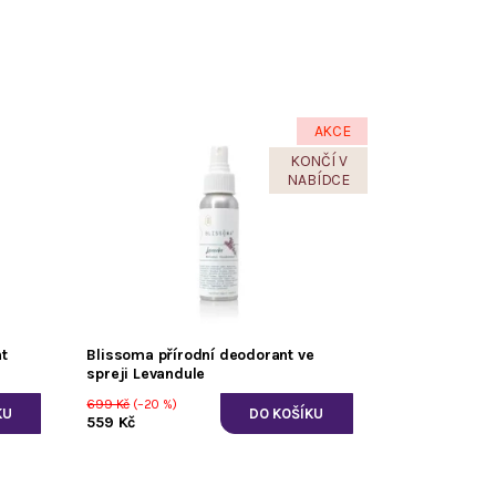
AKCE
KONČÍ V
NABÍDCE
t
Blissoma přírodní deodorant ve
spreji Levandule
699 Kč
(–20 %)
559 Kč