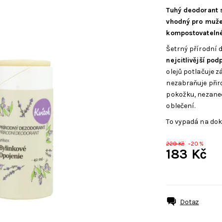
Tuhý deodorant s
vhodný pro muže 
kompostovatelné
Šetrný přírodní 
nejcitlivější pod
olejů potlačuje z
nezabraňuje při
pokožku, nezane
oblečení.
To vypadá na dok
229 Kč
–20 %
183 Kč
Dotaz