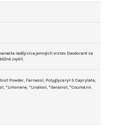
naneste raději více jemných vrstev. Deodorant se
běžně zvyklí.
Root
Powder,
Farnesol
, Polyglyceryl-3 Caprylate,
ol
, *
Limonene
, *
Linalool
, *
Geraniol
, *
Coumarin
.