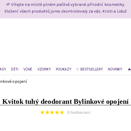
🌱 Vítejte na místě plném pečlivě vybrané přírodní kosmetiky.
Složení všech produktů jsme zkontrolovaly za vás. Kristi a Liduš
ASY
DĚTI
VŮNĚ
VZORKY
POUKAZY
✨ BESTSELLERY
NOVINKY

inkové opojení
Kvitok tuhý deodorant Bylinkové opojení
3 hodnocení