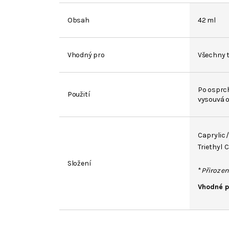
Obsah
42 ml
Vhodný pro
Všechny t
Po osprch
Použití
vysouvá o
Caprylic/
Triethyl C
Složení
*
Přirozen
Vhodné p