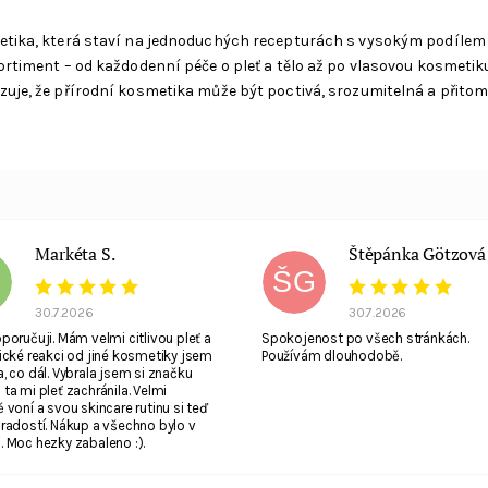
metika, která staví na jednoduchých recepturách s vysokým podílem
ortiment – od každodenní péče o pleť a tělo až po vlasovou kosmetik
uje, že přírodní kosmetika může být poctivá, srozumitelná a přitom
Markéta S.
Štěpánka Götzová
ŠG
30.7.2026
30.7.2026
poručuji. Mám velmi citlivou pleť a
Spokojenost po všech stránkách.
ické reakci od jiné kosmetiky jsem
Používám dlouhodobě.
, co dál. Vybrala jsem si značku
ta mi pleť zachránila. Velmi
 voní a svou skincare rutinu si teď
radostí. Nákup a všechno bylo v
 Moc hezky zabaleno :).