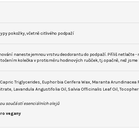
ypy pokožky, včetně citlivého podpaží
ování naneste jemnou vrstvu deodorantu do podpaží. Příliš netlačte - 
točením kolečka v protisměru hodinových ručiček, tj. opačně, než jsme 
Capric Triglycerides,
Euphorbia Cerifera Wax
,
Maranta Arundinacea 
itrate
,
Lavandula Angustifolia Oil
,
Salvia Officinalis Leaf
Oil,
Tocopher
ou součástí esenciálních olejů
ro vegany