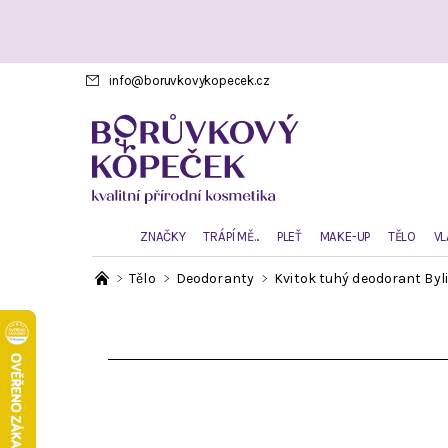
info
@
boruvkovykopecek.cz
ZNAČKY
TRÁPÍ MĚ...
PLEŤ
MAKE-UP
TĚLO
VL
Tělo
Deodoranty
Kvitok tuhý deodorant Byl