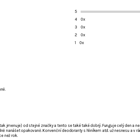
5
4
0x
3
0x
2
0x
1
0x
nně.
tak jmenuje) od stejné značky a tento se také také dobrý. Funguje celý den a ne
il není viditelný pro ostatní nakupující.
padně nanášet opakovaně. Konvenční deodoranty s hliníkem atd. už nesnesu a v rá
e než rok.