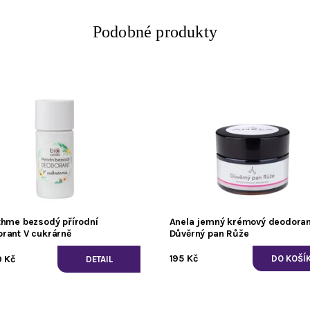
Podobné produkty
thme bezsodý přírodní
Anela jemný krémový deodoran
rant V cukrárně
Důvěrný pan Růže
195 Kč
 Kč
DETAIL