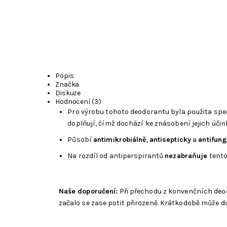
Popis
Značka
Diskuze
Hodnocení (3)
Pro výrobu tohoto deodorantu byla použita spe
doplňují, čímž dochází ke znásobení jejich účin
Působí
antimikrobiálně
,
antisepticky
a
antifung
Na rozdíl od antiperspirantů
nezabraňuje
tento
Naše doporučení:
Při přechodu z konvenčních deodo
začalo se zase potit přirozeně. Krátkodobě může 