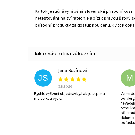
Kvitok je ručně vyráběná slovenská přírodní kos
netestování na zvířatech. Nabízí opravdu široký s
přírodní produkty za dostupnou cenu. Kvitok dokaz
Jana Sasínová
JS
M
3.8.2026
Rychlé vyřízení objednávky. Lak je super a
Velmi do
má velkou výdrž.
po alerg
nevěděla
bymuk a 
příjemně
dělám s 
pořádku.