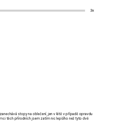
3x
zanechává stopy na oblečení, jen v létě v případě opravdu
mci těch přírodních jsem zatím nic lepšího než tyto dvě