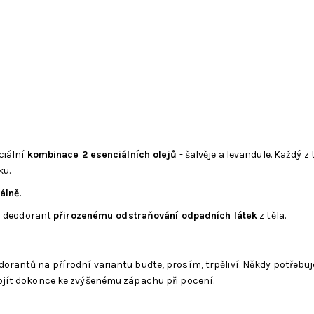
ciální
kombinace 2 esenciálních olejů
- šalvěje a levandule. Každý z
ku.
álně
.
 deodorant
přirozenému odstraňování odpadních látek
z těla.
rantů na přírodní variantu buďte, prosím, trpěliví. Někdy potřebuje 
dojít dokonce ke zvýšenému zápachu při pocení.