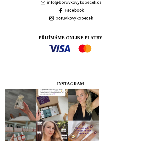
info
@
boruvkovykopecek.cz
Facebook
boruvkovykopecek
PŘIJÍMÁME ONLINE PLATBY
INSTAGRAM