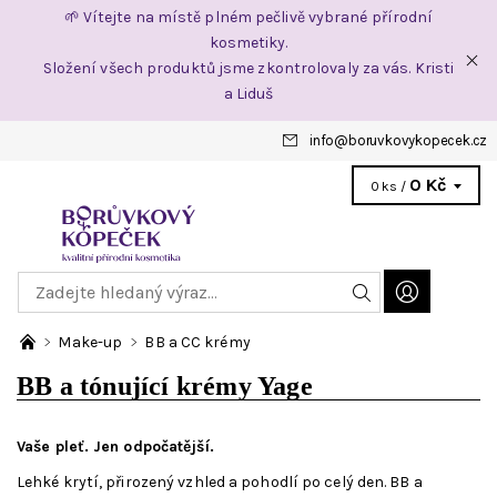
🌱 Vítejte na místě plném pečlivě vybrané přírodní
kosmetiky.
Složení všech produktů jsme zkontrolovaly za vás. Kristi
a Liduš
info
@
boruvkovykopecek.cz
0 Kč
0 ks /
Make-up
BB a CC krémy
BB a tónující krémy Yage
Vaše pleť. Jen odpočatější.
Lehké krytí, přirozený vzhled a pohodlí po celý den. BB a