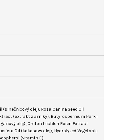
il
(slnečnicový olej),
Rosa Canina Seed Oil
Extract (extrakt z arniky), Butyrospermum Parkii
ganový olej), Croton Lechleri Resin Extract
cifera Oil
(kokosový olej), Hydrolyzed Vegetable
ocopherol
(vitamín E).