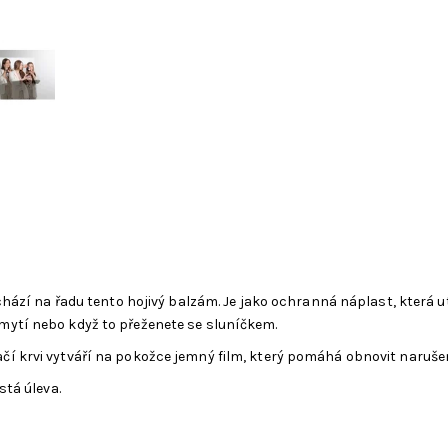
hází na řadu tento hojivý balzám. Je jako ochranná náplast, která uti
mytí nebo když to přeženete se sluníčkem.
í krvi vytváří na pokožce jemný film, který pomáhá obnovit naruše
stá úleva.