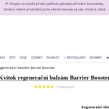
🌱 Vítejte na místě plném pečlivě vybrané přírodní kosmetiky.
Složení všech produktů jsme zkontrolovaly za vás. Kristi a Liduš
ASY
DĚTI
VŮNĚ
VZORKY
POUKAZY
✨ BESTSELLERY
NOVINKY

egenerační balzám Barrier Booster
Kvitok regenerační balzám Barrier Booste
1 hodnocení
Regenerační tělo