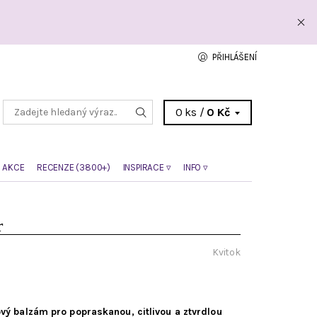
PŘIHLÁŠENÍ
0 ks /
0 Kč
 AKCE
RECENZE (3800+)
INSPIRACE ▿
INFO ▿
r
Kvitok
vý balzám pro popraskanou, citlivou a ztvrdlou