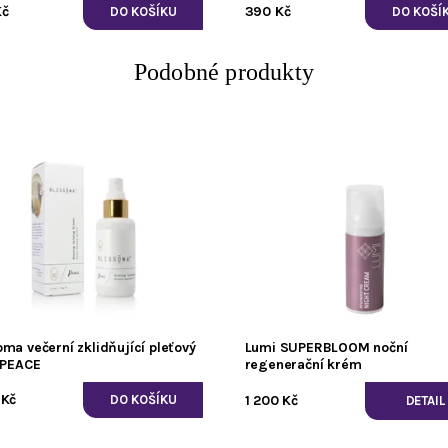
Kč
390 Kč
Podobné produkty
oma večerní zklidňující pleťový
Lumi SUPERBLOOM noční
r PEACE
regenerační krém
 Kč
1 200 Kč
DETAIL