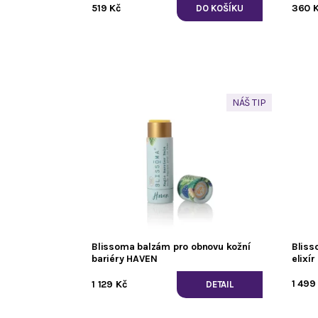
519 Kč
360 
NÁŠ TIP
Blissoma balzám pro obnovu kožní
Bliss
bariéry HAVEN
elixí
1 499
1 129 Kč
DETAIL