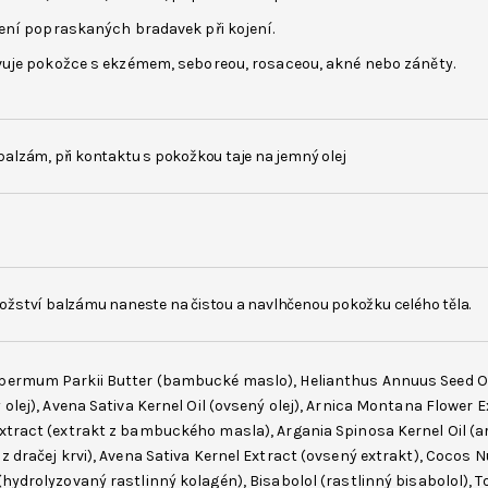
ení popraskaných bradavek při kojení.
uje pokožce s ekzémem, seboreou, rosaceou, akné nebo záněty.
alzám, při kontaktu s pokožkou taje na jemný olej
ě
žství balzámu naneste na čistou a navlhčenou pokožku celého těla.
permum Parkii Butter
(bambucké maslo),
Helianthus Annuus Seed O
 olej),
Avena Sativa
Kernel Oil (ovsený olej), Arnica Montana Flower 
Extract (extrakt z bambuckého masla),
Argania Spinosa Kernel Oil
(ar
 z dračej krvi), Avena Sativa Kernel Extract (ovsený extrakt),
Cocos Nu
(hydrolyzovaný rastlinný kolagén),
Bisabolol
(rastlinný bisabolol),
T