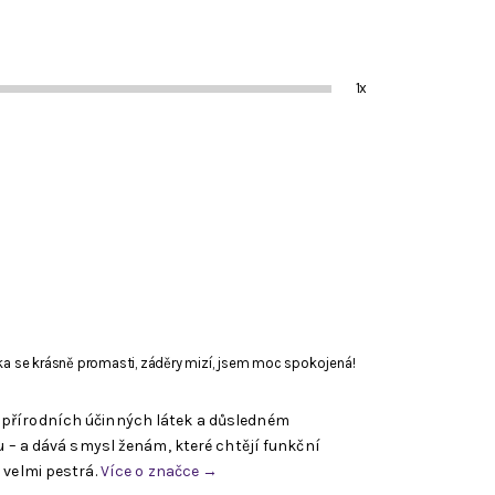
1x
ička se krásně promasti, záděry mizí, jsem moc spokojená!
 přírodních účinných látek a důsledném
u – a dává smysl ženám, které chtějí funkční
 velmi pestrá.
Více o značce →