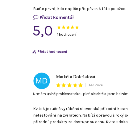
Buďte první, kdo napíše příspěvek k této položce.
Přidat komentář
5,0
1 hodnocení
Přidat hodnocení
Markéta Doležalová
MD
|
13.3.2026
Nemám úplně problematickou pleť, ale chtěla jsem balzám v
Kvitok je ručně vyráběná slovenská přírodní kos
netestování na zvířatech. Nabízí opravdu široký s
přírodní produkty za dostupnou cenu. Kvitok dokaz