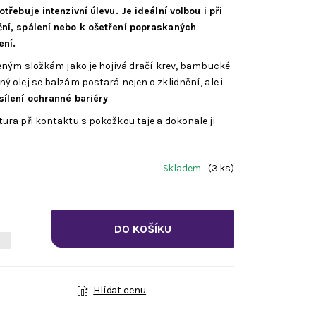
třebuje intenzivní úlevu. Je ideální volbou i při
ní, spálení nebo k ošetření popraskaných
ení.
leným složkám jako je hojivá dračí krev, bambucké
 olej se balzám postará nejen o zklidnění, ale i
ílení ochranné bariéry
.
ura při kontaktu s pokožkou taje a dokonale ji
Skladem
(3 ks)
Hlídat cenu