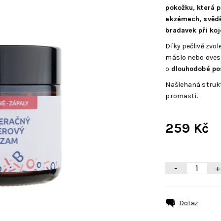
pokožku, která po
ekzémech, svědě
bradavek při koj
Díky pečlivě zvo
máslo nebo ovesný
o
dlouhodobé pos
Našlehaná strukt
promastí.
259 Kč
-
+
Dotaz