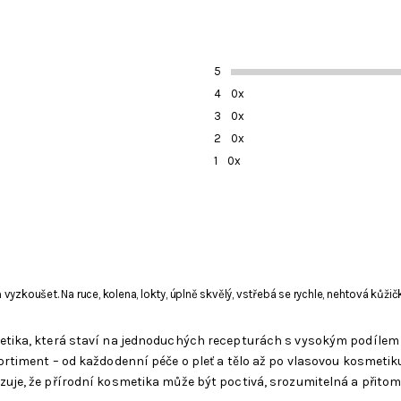
5
4
0x
3
0x
2
0x
1
0x
yzkoušet. Na ruce, kolena, lokty, úplně skvělý, vstřebá se rychle, nehtová kůž
metika, která staví na jednoduchých recepturách s vysokým podílem
ortiment – od každodenní péče o pleť a tělo až po vlasovou kosmetik
uje, že přírodní kosmetika může být poctivá, srozumitelná a přitom