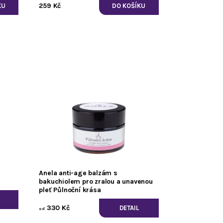
259 Kč
Anela anti-age balzám s
bakuchiolem pro zralou a unavenou
pleť Půlnoční krása
330 Kč
DETAIL
od