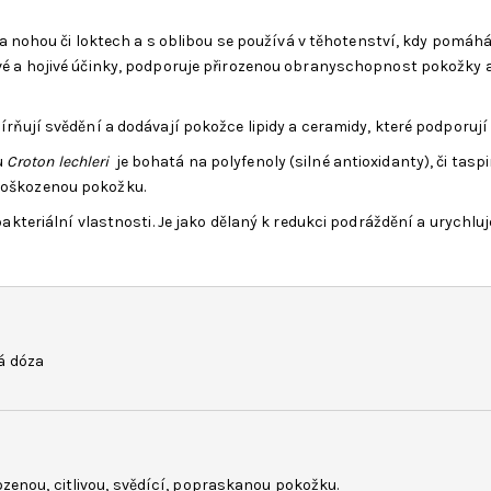
nohou či loktech a s oblibou se používá v těhotenství, kdy pomáhá 
ivé a hojivé účinky, podporuje přirozenou obranyschopnost pokožky a 
mírňují svědění a dodávají pokožce lipidy a ceramidy, které podporuj
u
Croton lechleri
je bohatá na polyfenoly (silné antioxidanty), či tasp
 poškozenou pokožku.
bakteriální vlastnosti. Je jako dělaný k redukci podráždění a urychl
á dóza
zenou, citlivou, svědící, popraskanou pokožku.