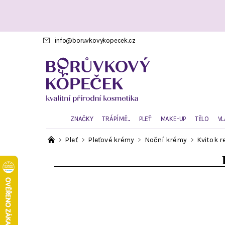
info
@
boruvkovykopecek.cz
ZNAČKY
TRÁPÍ MĚ...
PLEŤ
MAKE-UP
TĚLO
VL
Pleť
Pleťové krémy
Noční krémy
Kvitok r