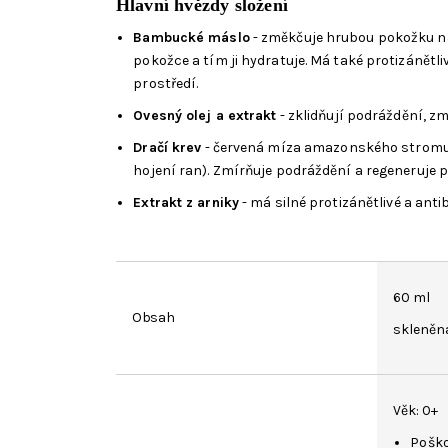
Hlavní hvězdy složení
Bambucké máslo
- změkčuje hrubou pokožku na 
pokožce a tím ji hydratuje. Má také protizánětl
prostředí.
Ovesný olej a extrakt
- z
klidňují podráždění, z
Dračí krev
- červená míza amazonského strom
hojení ran). Zmírňuje podráždění a regeneruje
Extrakt z arniky
- má silné protizánětlivé a anti
60 ml
Obsah
skleněn
Věk: 0+
Poško