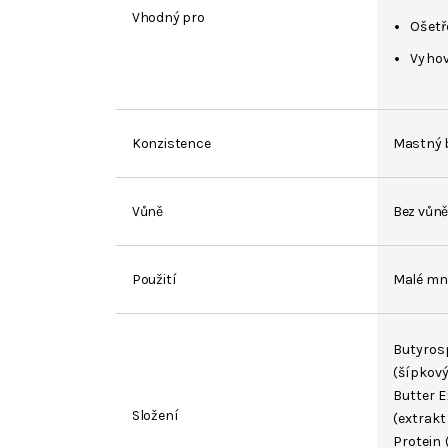
Vhodný pro
Ošetř
Vyhov
Konzistence
Mastný b
Vůně
Bez vůn
Použití
Malé mno
Butyros
(šípkový
Butter 
Složení
(extrakt
Protein 