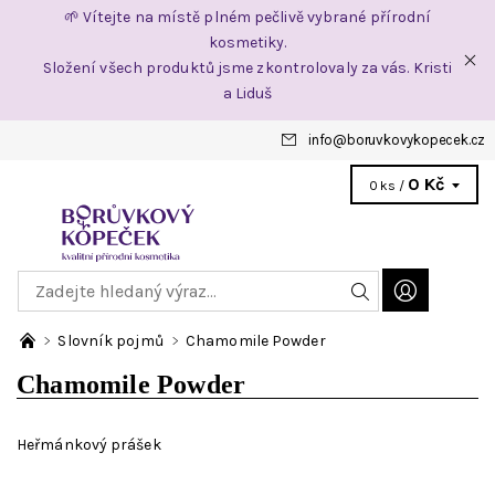
🌱 Vítejte na místě plném pečlivě vybrané přírodní
kosmetiky.
Složení všech produktů jsme zkontrolovaly za vás. Kristi
a Liduš
info
@
boruvkovykopecek.cz
0 Kč
0 ks /
Slovník pojmů
Chamomile Powder
Chamomile Powder
Heřmánkový prášek