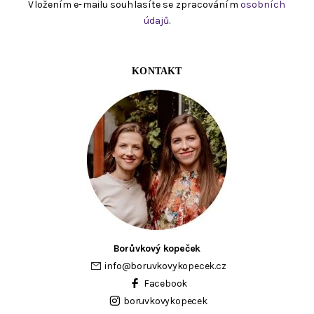
Vložením e-mailu souhlasíte se zpracováním
osobních
údajů
.
KONTAKT
Borůvkový kopeček
info
@
boruvkovykopecek.cz
Facebook
boruvkovykopecek