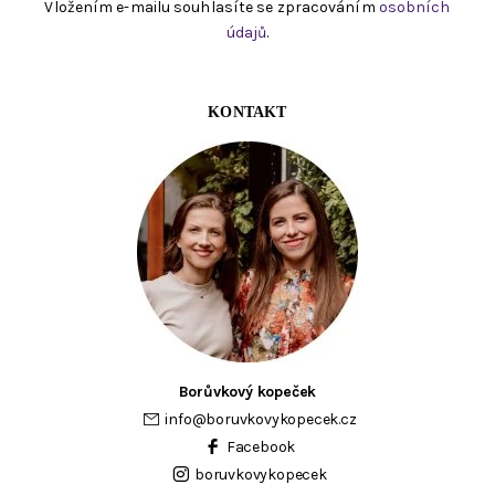
Vložením e-mailu souhlasíte se zpracováním
osobních
údajů
.
KONTAKT
Borůvkový kopeček
info
@
boruvkovykopecek.cz
Facebook
boruvkovykopecek