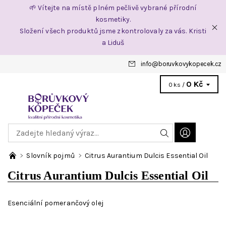
🌱 Vítejte na místě plném pečlivě vybrané přírodní
kosmetiky.
Složení všech produktů jsme zkontrolovaly za vás. Kristi
a Liduš
info
@
boruvkovykopecek.cz
0 Kč
0 ks /
Slovník pojmů
Citrus Aurantium Dulcis Essential Oil
Citrus Aurantium Dulcis Essential Oil
Esenciální pomerančový olej