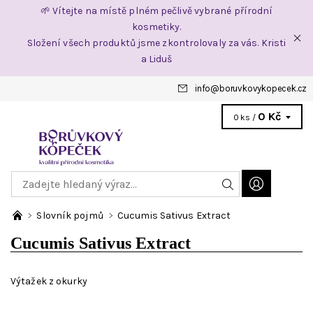
🌱 Vítejte na místě plném pečlivě vybrané přírodní
kosmetiky.
Složení všech produktů jsme zkontrolovaly za vás. Kristi
a Liduš
info
@
boruvkovykopecek.cz
0 Kč
0 ks /
Slovník pojmů
Cucumis Sativus Extract
Cucumis Sativus Extract
Výtažek z okurky