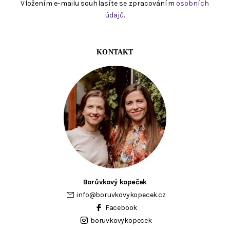
Vložením e-mailu souhlasíte se zpracováním
osobních
údajů
.
KONTAKT
Borůvkový kopeček
info
@
boruvkovykopecek.cz
Facebook
boruvkovykopecek