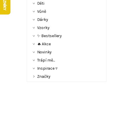
Děti
Vůně
Dárky
Vzorky
✨ Bestsellery
🔥 Akce
Novinky
Trápí mě...
Inspirace ▿
Značky