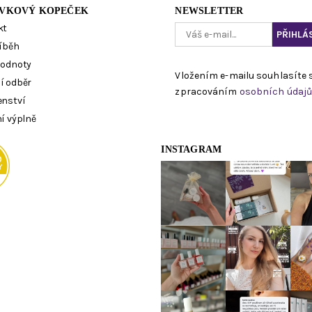
VKOVÝ KOPEČEK
NEWSLETTER
kt
íběh
hodnoty
Vložením e-mailu souhlasíte 
í odběr
zpracováním
osobních údaj
enství
í výplně
INSTAGRAM