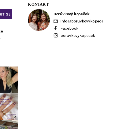
KONTAKT
Borůvkový kopeček
info
@
boruvkovykopecek.cz
Facebook
se
boruvkovykopecek
ů
.