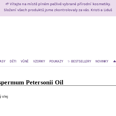
🌱 Vítejte na místě plném pečlivě vybrané přírodní kosmetiky.
Složení všech produktů jsme zkontrolovaly za vás. Kristi a Liduš
ASY
DĚTI
VŮNĚ
VZORKY
POUKAZY
✨ BESTSELLERY
NOVINKY

spermum Petersonii Oil
 olej