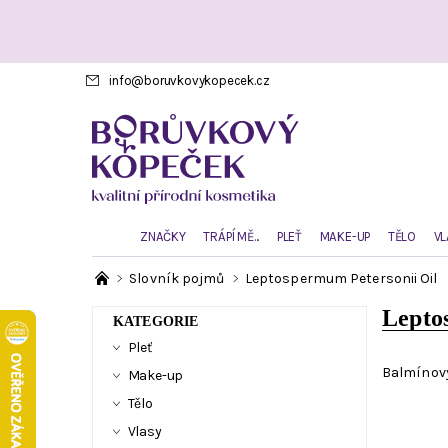
info
@
boruvkovykopecek.cz
ZNAČKY
TRÁPÍ MĚ...
PLEŤ
MAKE-UP
TĚLO
VL
Slovník pojmů
Leptospermum Petersonii Oil
Lepto
KATEGORIE
Pleť
Balmínový
Make-up
Tělo
Vlasy