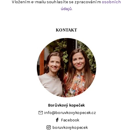
Vložením e-mailu souhlasíte se zpracováním
osobních
údajů
.
KONTAKT
Borůvkový kopeček
info
@
boruvkovykopecek.cz
Facebook
boruvkovykopecek