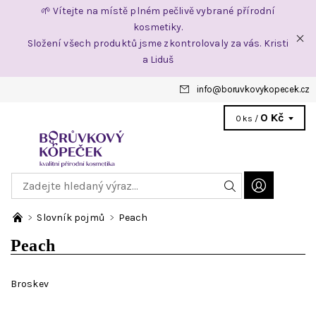
🌱 Vítejte na místě plném pečlivě vybrané přírodní
kosmetiky.
Složení všech produktů jsme zkontrolovaly za vás. Kristi
a Liduš
info
@
boruvkovykopecek.cz
0 Kč
0 ks /
Slovník pojmů
Peach
Peach
Broskev