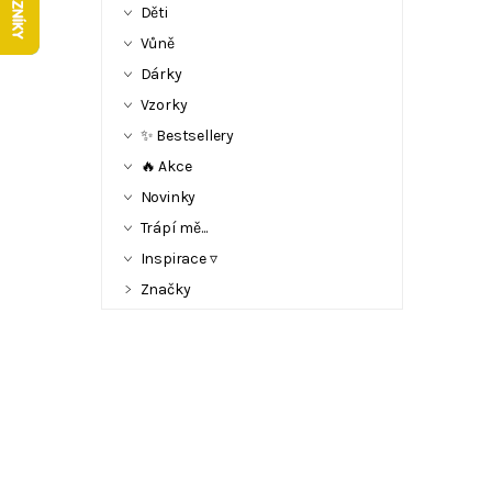
Děti
Vůně
Dárky
Vzorky
✨ Bestsellery
🔥 Akce
Novinky
Trápí mě...
Inspirace ▿
Značky