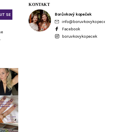
KONTAKT
Borůvkový kopeček
info
@
boruvkovykopecek.cz
Facebook
se
boruvkovykopecek
ů
.