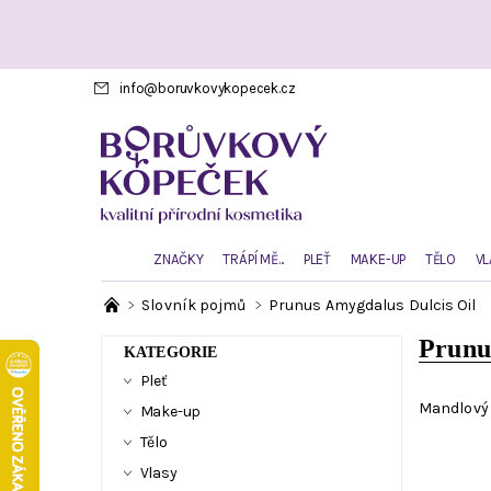
info
@
boruvkovykopecek.cz
ZNAČKY
TRÁPÍ MĚ...
PLEŤ
MAKE-UP
TĚLO
VL
Slovník pojmů
Prunus Amygdalus Dulcis Oil
Prunu
KATEGORIE
Pleť
Mandlový 
Make-up
Tělo
Vlasy