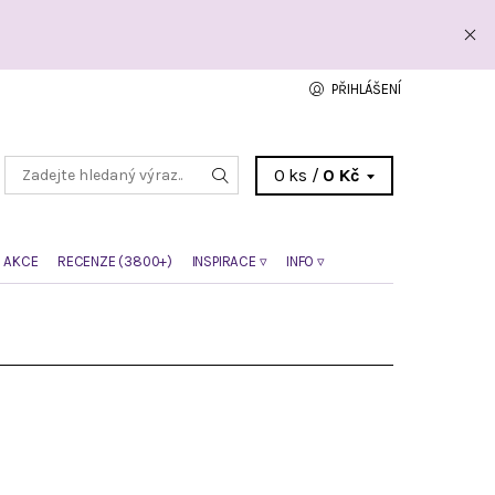
PŘIHLÁŠENÍ
0 ks /
0 Kč
 AKCE
RECENZE (3800+)
INSPIRACE ▿
INFO ▿