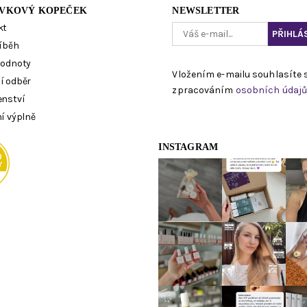
VKOVÝ KOPEČEK
NEWSLETTER
kt
íběh
hodnoty
Vložením e-mailu souhlasíte 
í odběr
zpracováním
osobních údaj
enství
í výplně
INSTAGRAM