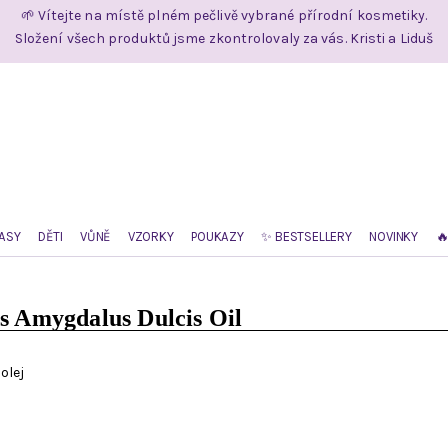
🌱 Vítejte na místě plném pečlivě vybrané přírodní kosmetiky.
Složení všech produktů jsme zkontrolovaly za vás. Kristi a Liduš
ASY
DĚTI
VŮNĚ
VZORKY
POUKAZY
✨ BESTSELLERY
NOVINKY

s Amygdalus Dulcis Oil
olej