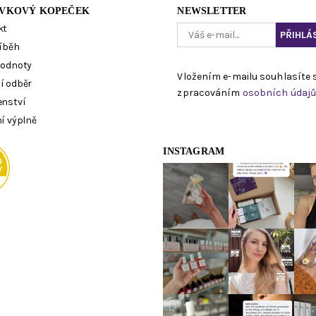
VKOVÝ KOPEČEK
NEWSLETTER
kt
íběh
hodnoty
Vložením e-mailu souhlasíte 
í odběr
zpracováním
osobních údaj
enství
í výplně
INSTAGRAM