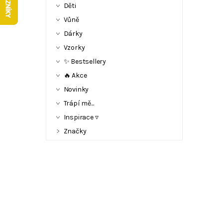
Děti
Vůně
Dárky
Vzorky
✨ Bestsellery
🔥 Akce
Novinky
Trápí mě...
Inspirace ▿
Značky