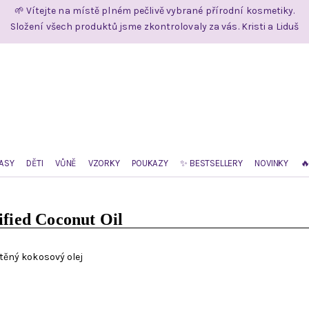
🌱 Vítejte na místě plném pečlivě vybrané přírodní kosmetiky.
Složení všech produktů jsme zkontrolovaly za vás. Kristi a Liduš
ASY
DĚTI
VŮNĚ
VZORKY
POUKAZY
✨ BESTSELLERY
NOVINKY

ified Coconut Oil
ěný kokosový olej