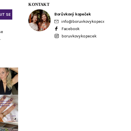
KONTAKT
Borůvkový kopeček
info
@
boruvkovykopecek.cz
Facebook
se
boruvkovykopecek
ů
.