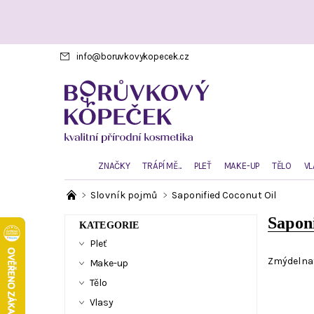
info
@
boruvkovykopecek.cz
ZNAČKY
TRÁPÍ MĚ...
PLEŤ
MAKE-UP
TĚLO
VL
Slovník pojmů
Saponified Coconut Oil
Sapon
KATEGORIE
Pleť
Zmýdelnat
Make-up
Tělo
Vlasy