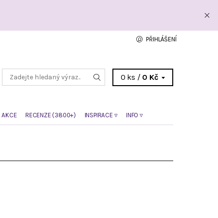
PŘIHLÁŠENÍ
0 ks /
0 Kč
 AKCE
RECENZE (3800+)
INSPIRACE ▿
INFO ▿