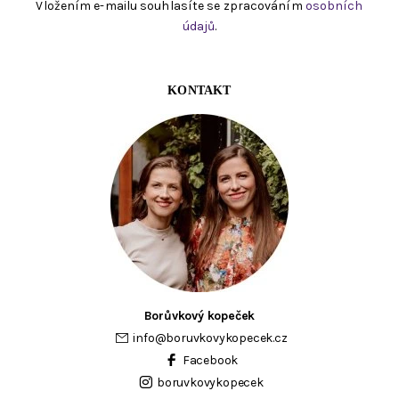
Vložením e-mailu souhlasíte se zpracováním
osobních
údajů
.
KONTAKT
Borůvkový kopeček
info
@
boruvkovykopecek.cz
Facebook
boruvkovykopecek