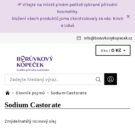
🌱 Vítejte na místě plném pečlivě vybrané přírodní
kosmetiky.
Složení všech produktů jsme zkontrolovaly za vás. Kristi
a Liduš
info
@
boruvkovykopecek.cz
0 Kč
0 ks /
Slovník pojmů
Sodium Castorate
Sodium Castorate
Zmýdelnatělý ricinový olej