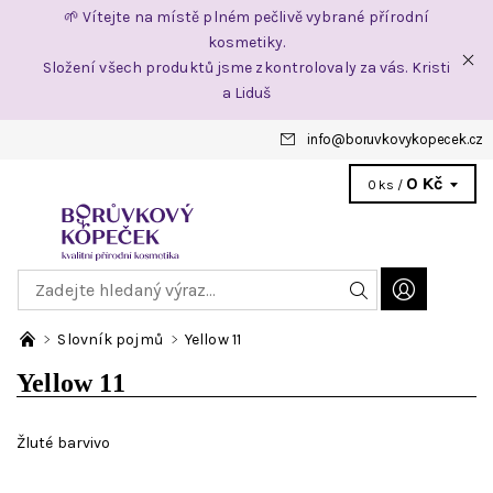
🌱 Vítejte na místě plném pečlivě vybrané přírodní
kosmetiky.
Složení všech produktů jsme zkontrolovaly za vás. Kristi
a Liduš
info
@
boruvkovykopecek.cz
0 Kč
0 ks /
Slovník pojmů
Yellow 11
Yellow 11
Žluté barvivo