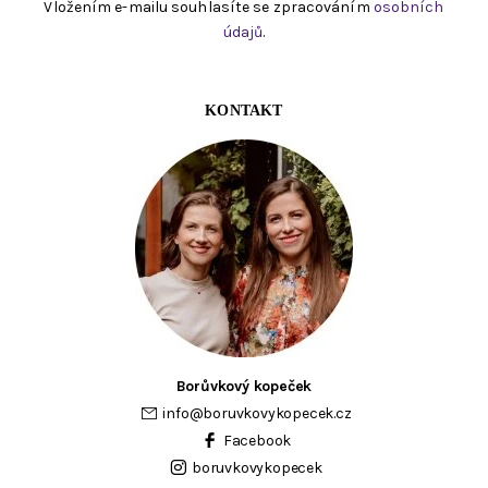
Vložením e-mailu souhlasíte se zpracováním
osobních
údajů
.
KONTAKT
Borůvkový kopeček
info
@
boruvkovykopecek.cz
Facebook
boruvkovykopecek