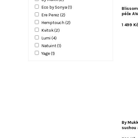
Eco by Sonya
(1)
Blissom
péče A
Ere Perez
(2)
Hemptouch
(2)
1 499 K
Kvitok
(2)
Lumi
(4)
Natuint
(1)
Yage
(1)
By Mukk
suchou 