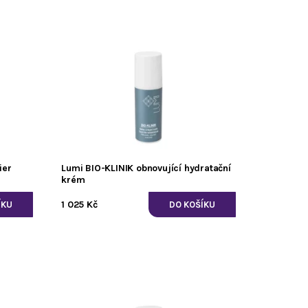
ier
Lumi BIO-KLINIK obnovující hydratační
krém
1 025 Kč