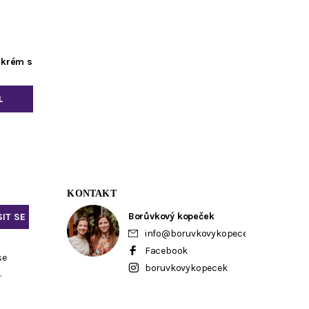
 krém s
L
KONTAKT
Borůvkový kopeček
info
@
boruvkovykopecek.cz
Facebook
se
boruvkovykopecek
ů
.