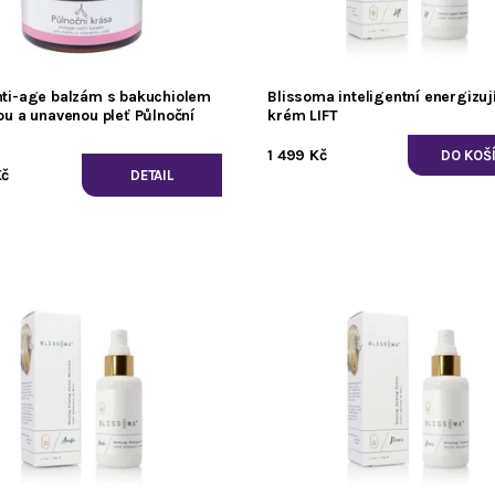
nti-age balzám s bakuchiolem
Blissoma inteligentní energizuj
ou a unavenou pleť Půlnoční
krém LIFT
1 499 Kč
č
DETAIL