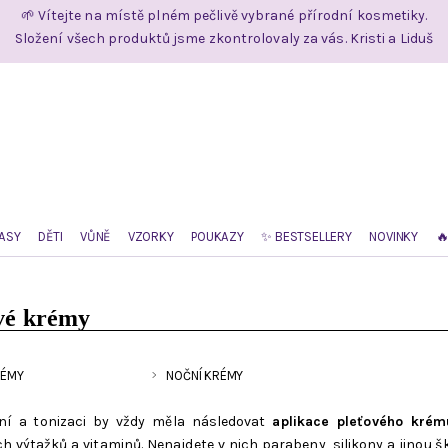
🌱 Vítejte na místě plném pečlivě vybrané přírodní kosmetiky.
Složení všech produktů jsme zkontrolovaly za vás. Kristi a Liduš
ASY
DĚTI
VŮNĚ
VZORKY
POUKAZY
✨ BESTSELLERY
NOVINKY

vé krémy
RÉMY
NOČNÍ KRÉMY
ení a tonizaci by vždy měla následovat
aplikace pleťového krém
ch výtažků a vitaminů. Nenajdete v nich parabeny, silikony a jinou 