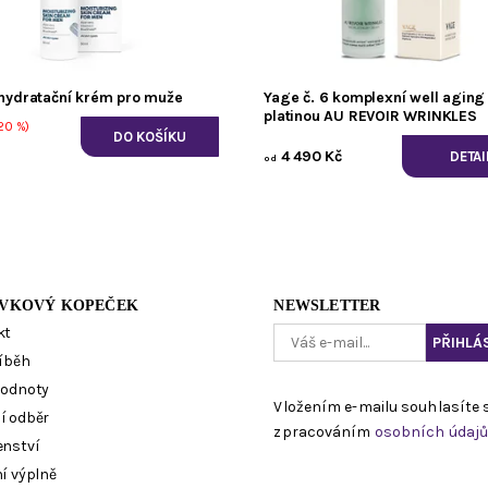
 hydratační krém pro muže
Yage č. 6 komplexní well aging
platinou AU REVOIR WRINKLES
20 %)
4 490 Kč
DETAI
od
VKOVÝ KOPEČEK
NEWSLETTER
kt
íběh
hodnoty
Vložením e-mailu souhlasíte 
í odběr
zpracováním
osobních údaj
enství
í výplně