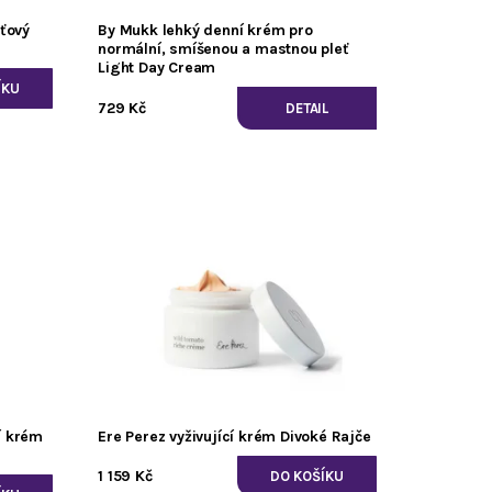
eťový
By Mukk lehký denní krém pro
normální, smíšenou a mastnou pleť
Light Day Cream
729 Kč
DETAIL
í krém
Ere Perez vyživující krém Divoké Rajče
1 159 Kč