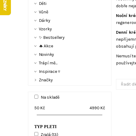
Děti
dobře neje
Vůně
Noční kr
Dárky
regenerov
Vzorky
Denní k
✨ Bestsellery
nepříjemn
🔥 Akce
obsahují 
Novinky
Nemusíte 
Trápí mě...
používejt
Inspirace ▿
Značky
Řadit dl
Na skladě
50
Kč
4990
Kč
TYP PLETI
Zralá
(13)