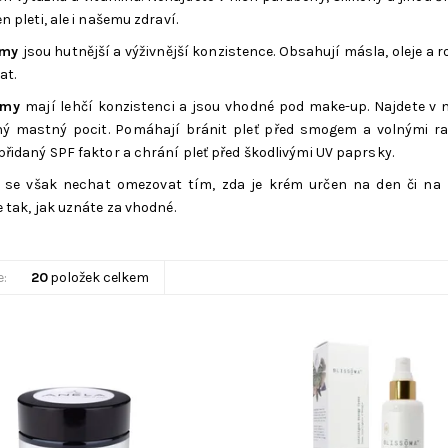
n pleti, ale i našemu zdraví.
émy
jsou hutnější a výživnější konzistence. Obsahují másla, oleje a 
at.
rémy
mají lehčí konzistenci a jsou vhodné pod make-up. Najdete v ni
ý mastný pocit. Pomáhají bránit pleť před smogem a volnými rad
přidaný SPF faktor a chrání pleť před škodlivými UV paprsky.
se však nechat omezovat tím, zda je krém určen na den či na n
e tak, jak uznáte za vhodné.
e:
20
položek celkem