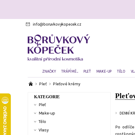
info
@
boruvkovykopecek.cz
ZNAČKY
TRÁPÍ MĚ...
PLEŤ
MAKE-UP
TĚLO
VL
Pleť
Pleťové krémy
Pleťo
KATEGORIE
Pleť
Make-up
DENNÍ K
Tělo
Po odlíč
Vlasy
rostlinný