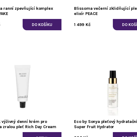
a ranní zpevňující komplex
Blissoma večerní zklidňující pl
WAKE
elixír PEACE
č
1 499 Kč
 výživný denní krém pro
Eco by Sonya pleťový hydratačn
a zralou pleť Rich Day Cream
Super Fruit Hydrator