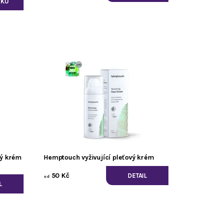
vý krém
Hemptouch vyživující pleťový krém
50 Kč
DETAIL
od
L