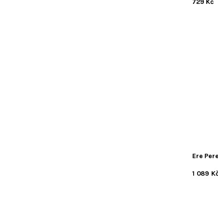
729 Kč
Ere Per
1 089 K