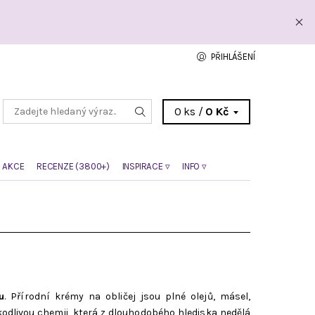
PŘIHLÁŠENÍ
0 ks /
0 Kč
 AKCE
RECENZE (3800+)
INSPIRACE ▿
INFO ▿
u
. Přírodní krémy na obličej jsou plné olejů, másel,
škodlivou chemii, která z dlouhodobého hlediska nedělá