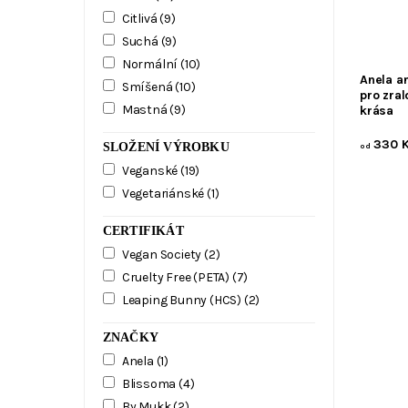
Citlivá
(9)
Suchá
(9)
Normální
(10)
Anela a
Smíšená
(10)
pro zral
Mastná
(9)
krása
330 K
SLOŽENÍ VÝROBKU
od
Veganské
(19)
Vegetariánské
(1)
CERTIFIKÁT
Vegan Society
(2)
Cruelty Free (PETA)
(7)
Leaping Bunny (HCS)
(2)
ZNAČKY
Anela
(1)
Blissoma
(4)
By Mukk
(2)