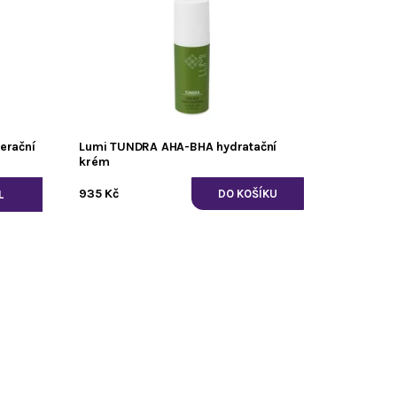
erační
Lumi TUNDRA AHA-BHA hydratační
krém
935 Kč
L