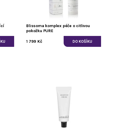
ící
Blissoma komplex péče o citlivou
pokožku PURE
1 799 Kč