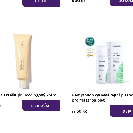
990 Kč
DETAIL
ez zkrášlující moringový krém
Hemptouch vyrovnávající pleťo
pro mastnou pleť
č
50 Kč
DETAI
od