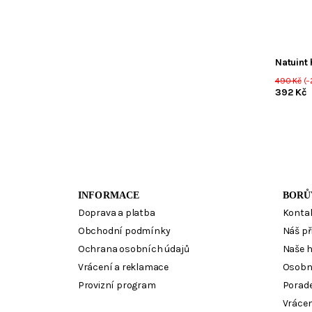
Natuint
490 Kč
(–
392 Kč
INFORMACE
BORŮ
Doprava a platba
Konta
Obchodní podmínky
Náš př
Ochrana osobních údajů
Naše 
Vrácení a reklamace
Osobn
Provizní program
Porad
Vrácen