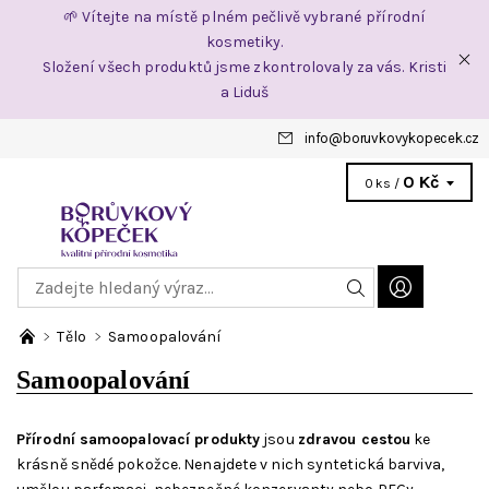
🌱 Vítejte na místě plném pečlivě vybrané přírodní
kosmetiky.
Složení všech produktů jsme zkontrolovaly za vás. Kristi
a Liduš
info
@
boruvkovykopecek.cz
0 Kč
0 ks /
Tělo
Samoopalování
Samoopalování
Přírodní samoopalovací produkty
jsou
zdravou cestou
ke
krásně snědé pokožce. Nenajdete v nich syntetická barviva,