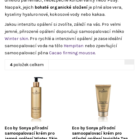
umělou parfemaci, nebezpečné konzervanty nebo PEGy.
Naopak, jejich
bohaté organické složení
je plné aloe vera,
kyseliny hyaluronové, kokosové vody nebo kakaa.
Jakou intenzitu opálení si zvolíte, záleží na vás. Pro velmi
jemné, přirozené opálení doporučuji samoopalovací mléko
Winter skin
. Pro rychlé a intenzivní opálení je zase ideální
samoopalovací voda na tělo
Hempitan
nebo zpevňující
samoopalovací pěna
Cacao firming mousse
.
4
položek celkem
Eco by Sonya přírodní
Eco by Sonya přírodní
samoopalovací krém pro
samoopalovací krém pro
jemné opálení Winter Skin
střední opálení Invisible Tan