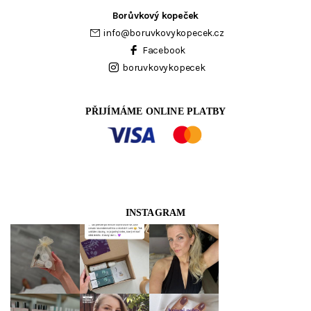
Borůvkový kopeček
info
@
boruvkovykopecek.cz
Facebook
boruvkovykopecek
PŘIJÍMÁME ONLINE PLATBY
INSTAGRAM