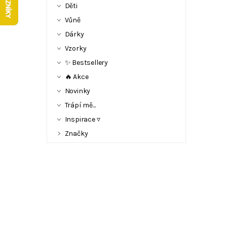
Děti
Vůně
Dárky
Vzorky
✨ Bestsellery
🔥 Akce
Novinky
Trápí mě...
Inspirace ▿
Značky