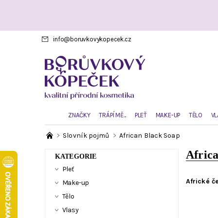
info
@
boruvkovykopecek.cz
ZNAČKY
TRÁPÍ MĚ...
PLEŤ
MAKE-UP
TĚLO
VL
Slovník pojmů
African Black Soap
Afric
KATEGORIE
Pleť
Africké č
Make-up
Tělo
Vlasy