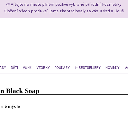
🌱 Vítejte na místě plném pečlivě vybrané přírodní kosmetiky.
Složení všech produktů jsme zkontrolovaly za vás. Kristi a Liduš
ASY
DĚTI
VŮNĚ
VZORKY
POUKAZY
✨ BESTSELLERY
NOVINKY

an Black Soap
erné mýdlo