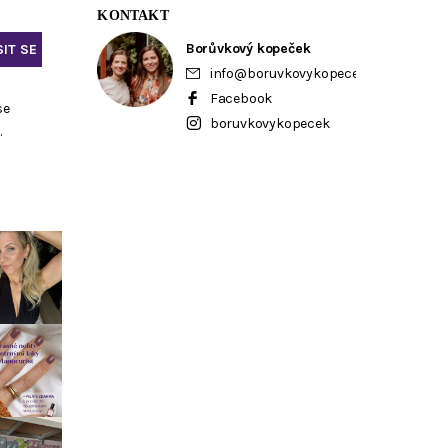
KONTAKT
Borůvkový kopeček
info
@
boruvkovykopecek.cz
Facebook
se
boruvkovykopecek
ů
.