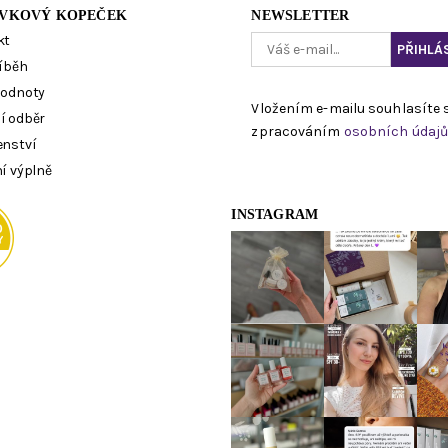
VKOVÝ KOPEČEK
NEWSLETTER
kt
íběh
hodnoty
Vložením e-mailu souhlasíte 
í odběr
zpracováním
osobních údaj
enství
í výplně
INSTAGRAM