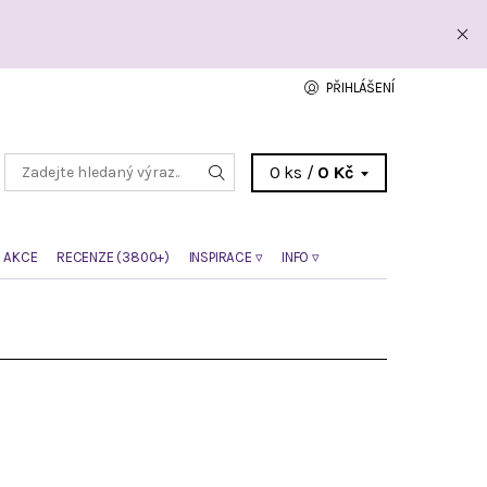
PŘIHLÁŠENÍ
0 ks /
0 Kč
 AKCE
RECENZE (3800+)
INSPIRACE ▿
INFO ▿