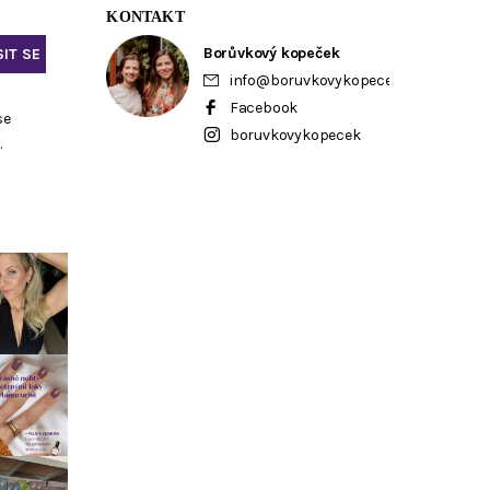
KONTAKT
Borůvkový kopeček
info
@
boruvkovykopecek.cz
Facebook
se
boruvkovykopecek
ů
.