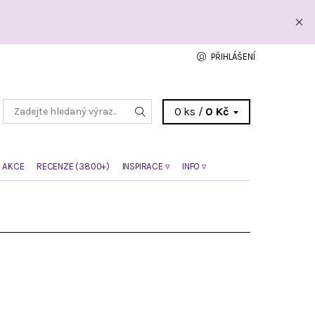
PŘIHLÁŠENÍ
0 ks /
0 Kč
 AKCE
RECENZE (3800+)
INSPIRACE ▿
INFO ▿