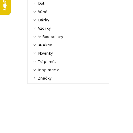
Děti
Vůně
Dárky
Vzorky
✨ Bestsellery
🔥 Akce
Novinky
Trápí mě...
Inspirace ▿
Značky