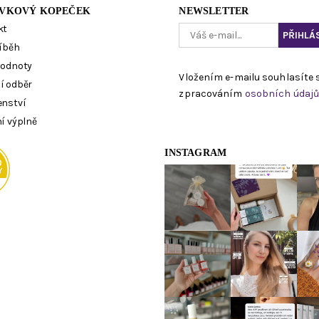
VKOVÝ KOPEČEK
NEWSLETTER
kt
íběh
hodnoty
Vložením e-mailu souhlasíte 
í odběr
zpracováním
osobních údaj
enství
í výplně
INSTAGRAM