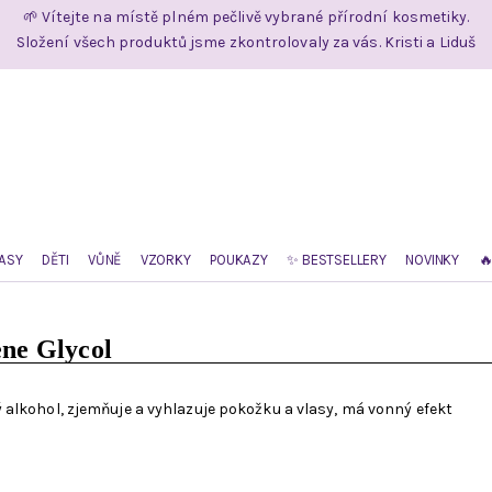
🌱 Vítejte na místě plném pečlivě vybrané přírodní kosmetiky.
Složení všech produktů jsme zkontrolovaly za vás. Kristi a Liduš
ASY
DĚTI
VŮNĚ
VZORKY
POUKAZY
✨ BESTSELLERY
NOVINKY

ene Glycol
 alkohol, zjemňuje a vyhlazuje pokožku a vlasy, má vonný efekt