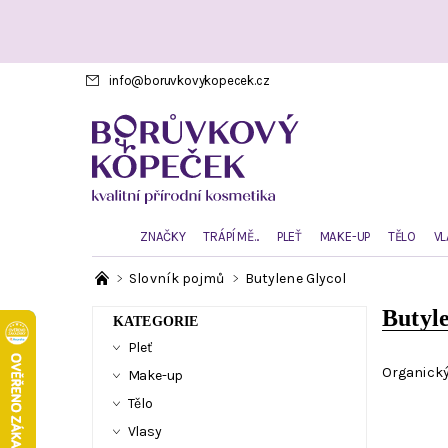
info
@
boruvkovykopecek.cz
ZNAČKY
TRÁPÍ MĚ...
PLEŤ
MAKE-UP
TĚLO
VL
Slovník pojmů
Butylene Glycol
Butyl
KATEGORIE
Pleť
Organický
Make-up
Tělo
Vlasy