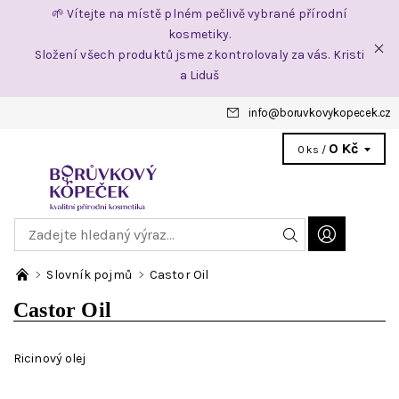
🌱 Vítejte na místě plném pečlivě vybrané přírodní
kosmetiky.
Složení všech produktů jsme zkontrolovaly za vás. Kristi
a Liduš
info
@
boruvkovykopecek.cz
0 Kč
0 ks /
Slovník pojmů
Castor Oil
Castor Oil
Ricinový olej