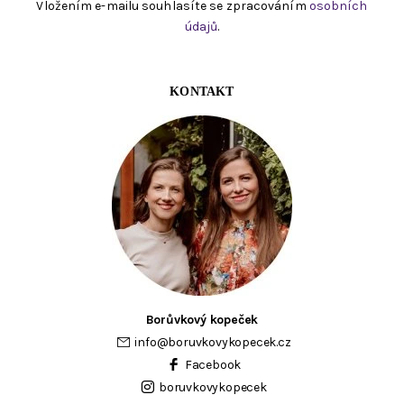
Vložením e-mailu souhlasíte se zpracováním
osobních
údajů
.
KONTAKT
Borůvkový kopeček
info
@
boruvkovykopecek.cz
Facebook
boruvkovykopecek