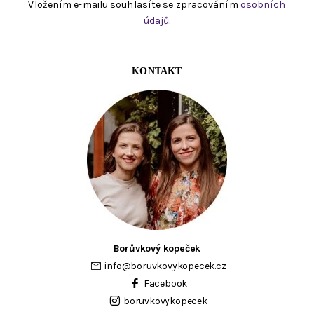
Vložením e-mailu souhlasíte se zpracováním
osobních
údajů
.
KONTAKT
Borůvkový kopeček
info
@
boruvkovykopecek.cz
Facebook
boruvkovykopecek