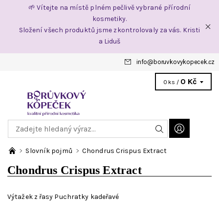
🌱 Vítejte na místě plném pečlivě vybrané přírodní
kosmetiky.
Složení všech produktů jsme zkontrolovaly za vás. Kristi
a Liduš
info
@
boruvkovykopecek.cz
0 Kč
0 ks /
Slovník pojmů
Chondrus Crispus Extract
Chondrus Crispus Extract
Výtažek z řasy Puchratky kadeřavé