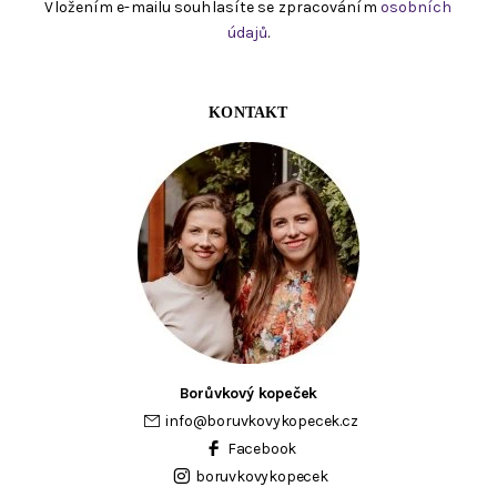
Vložením e-mailu souhlasíte se zpracováním
osobních
údajů
.
KONTAKT
Borůvkový kopeček
info
@
boruvkovykopecek.cz
Facebook
boruvkovykopecek