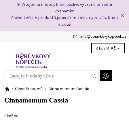
🌱 Vítejte na místě plném pečlivě vybrané přírodní
kosmetiky.
Složení všech produktů jsme zkontrolovaly za vás. Kristi
a Liduš
info
@
boruvkovykopecek.cz
0 Kč
0 ks /
Slovník pojmů
Cinnamomum Cassia
Cinnamomum Cassia
Skořice