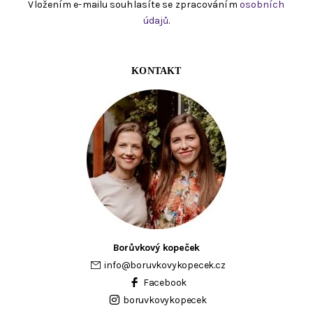
Vložením e-mailu souhlasíte se zpracováním
osobních
údajů
.
KONTAKT
Borůvkový kopeček
info
@
boruvkovykopecek.cz
Facebook
boruvkovykopecek