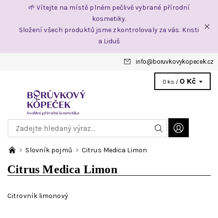
🌱 Vítejte na místě plném pečlivě vybrané přírodní
kosmetiky.
Složení všech produktů jsme zkontrolovaly za vás. Kristi
a Liduš
info
@
boruvkovykopecek.cz
0 Kč
0 ks /
Slovník pojmů
Citrus Medica Limon
Citrus Medica Limon
Citrovník limonový