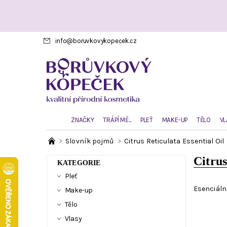
info
@
boruvkovykopecek.cz
ZNAČKY
TRÁPÍ MĚ...
PLEŤ
MAKE-UP
TĚLO
VL
Slovník pojmů
Citrus Reticulata Essential Oil
Citrus
KATEGORIE
Pleť
Esenciáln
Make-up
Tělo
Vlasy