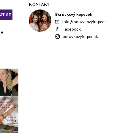
KONTAKT
Borůvkový kopeček
info
@
boruvkovykopecek.cz
Facebook
se
boruvkovykopecek
ů
.