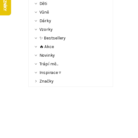
Děti
Vůně
Dárky
Vzorky
✨ Bestsellery
🔥 Akce
Novinky
Trápí mě...
Inspirace ▿
Značky