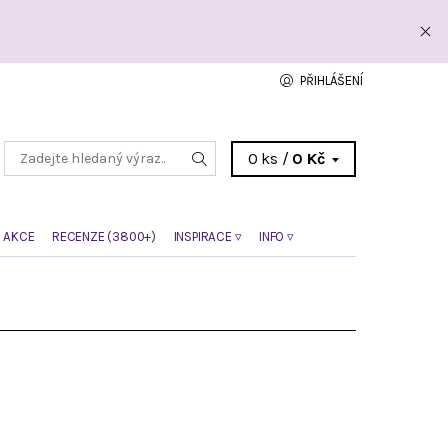
PŘIHLÁŠENÍ
0 ks /
0 Kč
 AKCE
RECENZE (3800+)
INSPIRACE ▿
INFO ▿