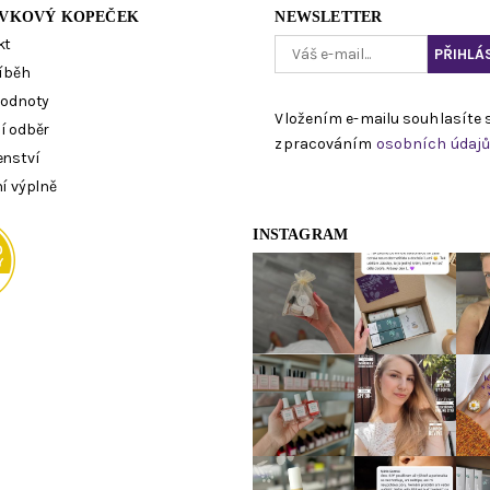
VKOVÝ KOPEČEK
NEWSLETTER
kt
íběh
hodnoty
Vložením e-mailu souhlasíte 
í odběr
zpracováním
osobních údaj
enství
í výplně
INSTAGRAM