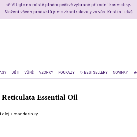
🌱 Vítejte na místě plném pečlivě vybrané přírodní kosmetiky.
Složení všech produktů jsme zkontrolovaly za vás. Kristi a Liduš
ASY
DĚTI
VŮNĚ
VZORKY
POUKAZY
✨ BESTSELLERY
NOVINKY

 Reticulata Essential Oil
í olej z mandarinky