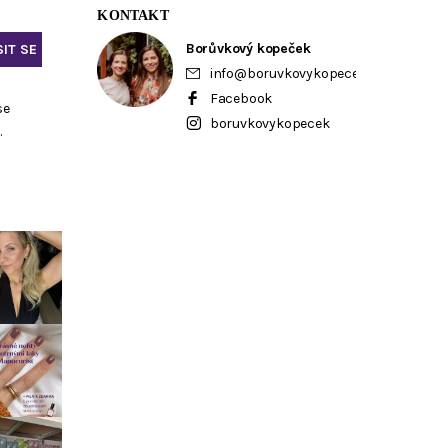
KONTAKT
Borůvkový kopeček
info
@
boruvkovykopecek.cz
Facebook
se
boruvkovykopecek
ů
.