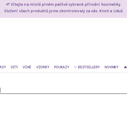
🌱 Vítejte na místě plném pečlivě vybrané přírodní kosmetiky.
Složení všech produktů jsme zkontrolovaly za vás. Kristi a Liduš
ASY
DĚTI
VŮNĚ
VZORKY
POUKAZY
✨ BESTSELLERY
NOVINKY

l