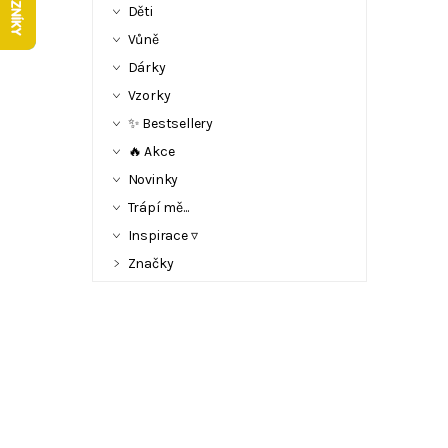
Děti
Vůně
Dárky
Vzorky
✨ Bestsellery
🔥 Akce
Novinky
Trápí mě...
Inspirace ▿
Značky