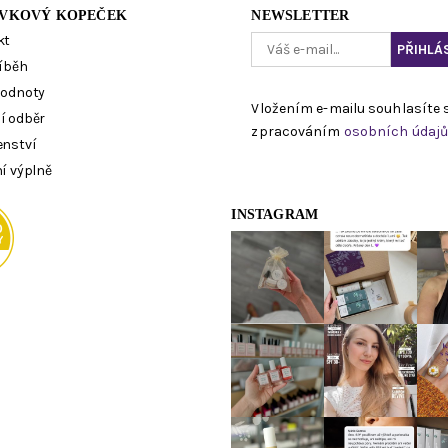
VKOVÝ KOPEČEK
NEWSLETTER
kt
íběh
hodnoty
Vložením e-mailu souhlasíte 
í odběr
zpracováním
osobních údaj
enství
í výplně
INSTAGRAM