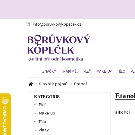
info
@
boruvkovykopecek.cz
ZNAČKY
TRÁPÍ MĚ...
PLEŤ
MAKE-UP
TĚLO
VL
Slovník pojmů
Etanol
Etano
KATEGORIE
Pleť
alkohol
Make-up
Tělo
Vlasy