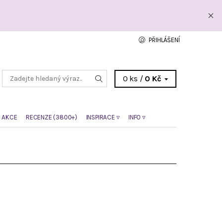
PŘIHLÁŠENÍ
0 ks /
0 Kč
 AKCE
RECENZE (3800+)
INSPIRACE ▿
INFO ▿