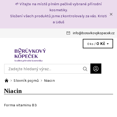
🌱 Vítejte na místě plném pečlivě vybrané přírodní
kosmetiky.
Složení všech produktů jsme zkontrolovaly za vás. Kristi
a Liduš
info
@
boruvkovykopecek.cz
0 Kč
0 ks /
Slovník pojmů
Niacin
Niacin
Forma vitaminu B3