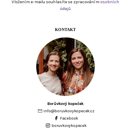
Vložením e-mailu souhlasíte se zpracováním
osobních
údajů
.
KONTAKT
Borůvkový kopeček
info
@
boruvkovykopecek.cz
Facebook
boruvkovykopecek