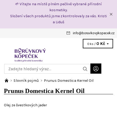
🌱 Vítejte na místě plném pečlivě vybrané přírodní
kosmetiky.
Složení všech produktů jsme zkontrolovaly za vás. Kristi
a Liduš
info
@
boruvkovykopecek.cz
0 Kč
0 ks /
Slovník pojmů
Prunus Domestica Kernel Oil
Prunus Domestica Kernel Oil
Olej ze švestkových jader