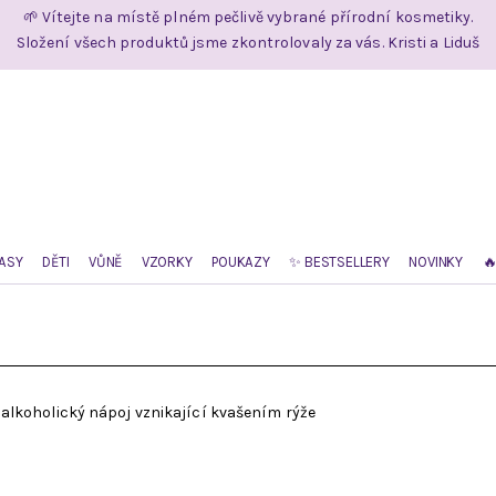
🌱 Vítejte na místě plném pečlivě vybrané přírodní kosmetiky.
Složení všech produktů jsme zkontrolovaly za vás. Kristi a Liduš
ASY
DĚTI
VŮNĚ
VZORKY
POUKAZY
✨ BESTSELLERY
NOVINKY

alkoholický nápoj vznikající kvašením rýže