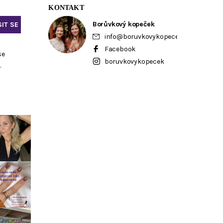
KONTAKT
Borůvkový kopeček
info
@
boruvkovykopecek.cz
Facebook
se
boruvkovykopecek
ů
.