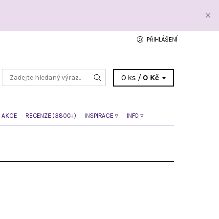
PŘIHLÁŠENÍ
0 ks /
0 Kč
 AKCE
RECENZE (3800+)
INSPIRACE ▿
INFO ▿