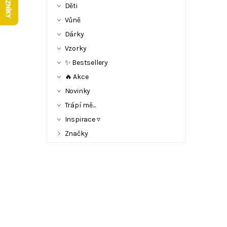
Děti
Vůně
Dárky
Vzorky
✨ Bestsellery
🔥 Akce
Novinky
Trápí mě...
Inspirace ▿
Značky