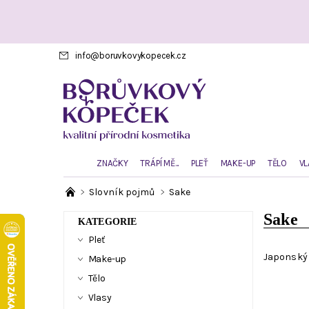
info
@
boruvkovykopecek.cz
ZNAČKY
TRÁPÍ MĚ...
PLEŤ
MAKE-UP
TĚLO
VL
Slovník pojmů
Sake
Sake
KATEGORIE
Pleť
Japonský 
Make-up
Tělo
Vlasy