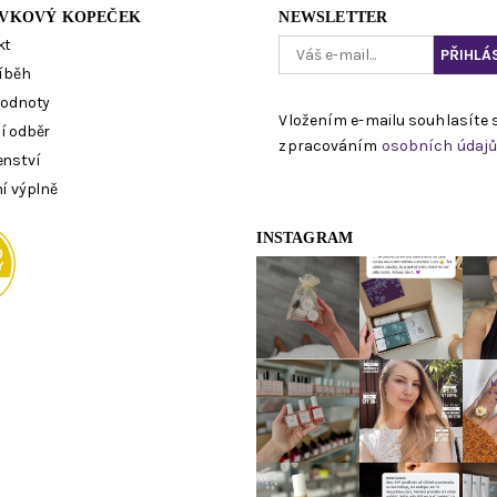
VKOVÝ KOPEČEK
NEWSLETTER
kt
íběh
hodnoty
Vložením e-mailu souhlasíte 
í odběr
zpracováním
osobních údaj
enství
í výplně
INSTAGRAM